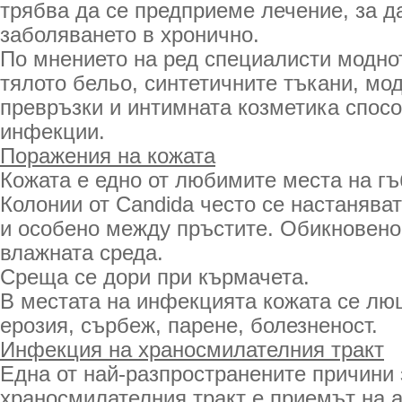
трябва да се предприеме лечение, за д
заболяването в хронично.
По мнението на ред специалисти моднот
тялото бельо, синтетичните тъкани, мо
превръзки и интимната козметика спосо
инфекции.
Поражения на кожата
Кожата е едно от любимите места на г
Колонии от Candida често се настаняват
и особено между пръстите. Обикновено
влажната среда.
Среща се дори при кърмачета.
В местата на инфекцията кожата се лю
ерозия, сърбеж, парене, болезненост.
Инфекция на храносмилателния тракт
Една от най-разпространените причини 
храносмилателния тракт е приемът на 