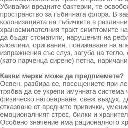
Убивайки вредните бактерии, те освоб
пространство за гъбичната флора. В за
колонизацията на гъбичките в различни
храносмилателния тракт симптомите на
да бъдат стоматити, нарушения на рефл
киселини, оригвания, понижаване на ап
изпражнения със слуз, загуба на тегло,
(като парченца сирене) петна, наричани
Какви мерки може да предпиемете?
Освен, разбира се, посещението при ле
трябва да се укрепи имунната система 
физическо натоварване, свеж въздух, д
отказване от вредните привички, умени
емоционалният стрес, билки и хранител
Особено значение има рационалното хра