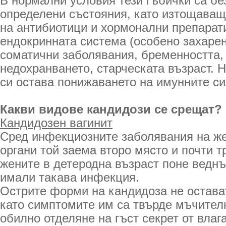
В нормални условия тези гъбички са бе
определени състояния, като изтощаващ
на антибиотици и хормонални препарати
ендокринната система (особено захарен
соматични заболявания, бременността,
недохранването, старческата възраст. 
си остава понижаването на имунните си
Какви видове кандидози се срещат?
Кандидозен вагинит
Сред инфекциозните заболявания на ж
органи той заема второ място и почти т
жените в детеродна възраст поне веднъ
имали такава инфекция.
Острите форми на кандидоза не остава
като симптомите им са твърде мъчителн
обилно отделяне на гъст секрет от вла