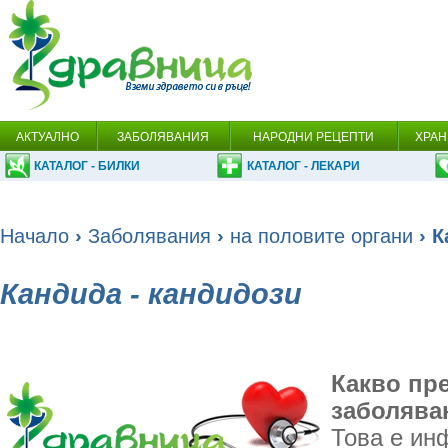
АКТУАЛНО
ЗАБОЛЯВАНИЯ
НАРОДНИ РЕЦЕПТИ
ХРАН
КАТАЛОГ - БИЛКИ
КАТАЛОГ - ЛЕКАРИ
Начало
›
Заболявания
›
на половите органи
› К
Кандида - кандидози
Какво пр
заболява
Това е ин