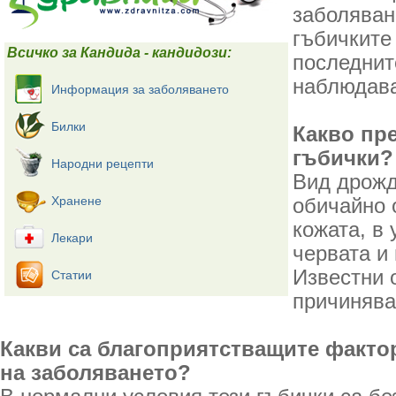
заболяван
гъбичките 
Всичко за Кандида - кандидози:
последнит
наблюдава
Информация за заболяването
Билки
Какво пр
гъбички?
Народни рецепти
Вид дрожд
Хранене
обичайно 
кожата, в 
Лекари
червата и
Известни 
Статии
причинява
Какви са благоприятстващите факто
на заболяването?