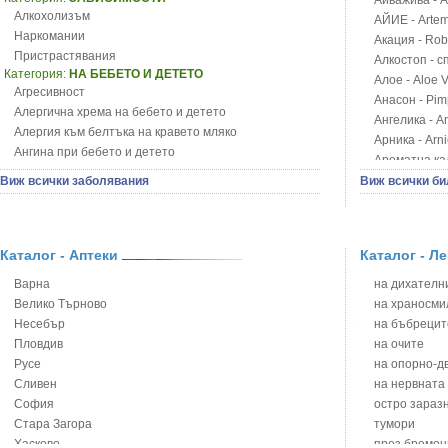
Айважива - Al
Алкохолизъм
АЙИЕ - Artemi
Наркомании
Акация - Rob
Пристрастявания
Алкостоп - с
Категория:
НА БЕБЕТО И ДЕТЕТО
Алое - Aloe 
Агресивност
Анасон - Pim
Алергична хрема на бебето и детето
Ангелика - An
Алергия към белтъка на кравето мляко
Арника - Arn
Ангина при бебето и детето
Ароматна кал
Анемия при бебето и детето
Арония - So
Виж всички заболявания
Виж всички би
Апетит - пълни деца
Бабини зъби -
Аромотерапия и децата
Билки за ба
Безапетитие при бебето и детето
Блатен аир -
Бронхиална астма при бебето и детето
Каталог - Аптеки
Каталог - Л
Блатен тъжни
Бронхит и пневмония при деца
Блян
Варна
на дихателни
Варицела
Бобови шушул
Велико Търново
на храносми
Висока температура на бебето и детето
Божур - Paeo
Несебър
на бъбрецит
Възпаление на ушите на бебето и детето
Борови връхче
Пловдив
на очите
Глисти
Босилек - Oc
Русе
на опорно-д
Грижа за пъпа на новороденото
Брей - Tamu
Сливен
на нервната
Грип при бебето и детето
Брош - Rubia 
София
остро зараз
Гърч
Бръшлян - He
Стара Загора
тумори
Да отгледам и възпитам детето си
Бряст - Ulmu
Хасково
през бремен