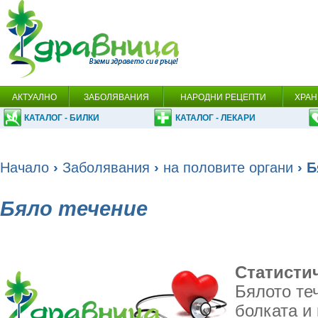
АКТУАЛНО
ЗАБОЛЯВАНИЯ
НАРОДНИ РЕЦЕПТИ
ХРАН
КАТАЛОГ - БИЛКИ
КАТАЛОГ - ЛЕКАРИ
Начало
›
Заболявания
›
на половите органи
› Б
Бяло течение
Статисти
Бялото те
болката и