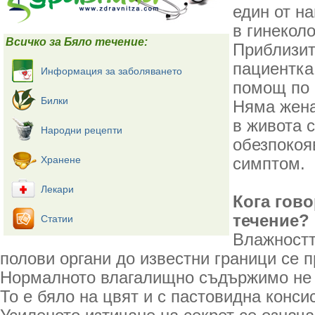
един от н
в гинеколо
Всичко за Бяло течение:
Приблизит
пациентка
Информация за заболяването
помощ по 
Билки
Няма жена
в живота с
Народни рецепти
обезпокоя
Хранене
симптом.
Лекари
Кога гов
течение?
Статии
Влажностт
полови органи до известни граници се 
Нормалното влагалищно съдържимо не и
То е бяло на цвят и с пастовидна конси