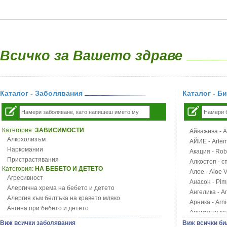
Всичко за Вашето здраве
Каталог - Заболявания
Каталог - Б
Категория:
ЗАВИСИМОСТИ
Айважива - Al
Алкохолизъм
АЙИЕ - Artemi
Наркомании
Акация - Rob
Пристрастявания
Алкостоп - с
Категория:
НА БЕБЕТО И ДЕТЕТО
Алое - Aloe 
Агресивност
Анасон - Pim
Алергична хрема на бебето и детето
Ангелика - An
Алергия към белтъка на кравето мляко
Арника - Arn
Ангина при бебето и детето
Ароматна кал
Анемия при бебето и детето
Арония - So
Виж всички заболявания
Виж всички би