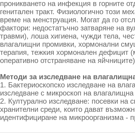
проникването на инфекция в горните от
генитален тракт. Физиологично този ме
време на менструация. Могат да го отсл
фактори: недостатъчно затваряне на ву
травми), лоша хигиена, чужди тела, чес
влагалищни промивки, хормонални сму
терапия, тежкия хормонален дефицит (
оперативно отстраняване на яйчниците)
Методи за изследване на влагалищна
1. Бактериоскопско изследване на влаг
изследване с микроскоп на влагалищна
2. Културално изследване: посевки на 
хранителни среди, които дават възможн
идентифициране на микроорганизма - п