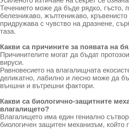
Усиленото изтичане на секрет се означа
Течението може да бъде рядко, гъсто, п
белезникаво, жълтеникаво, кръвенисто 
придружава с чувство на дразнене, сър
таза.
Какви са причините за появата на б
Причинителите могат да бъдат протозои
вируси.
Равновесието на влагалищната екосист
деликатно, лабилно и лесно може да б
външни и вътрешни фактори.
Какви са биологично-защитните мех
влагалището?
Влагалището има един гениално сътвор
биологичен защитен механизъм, който 