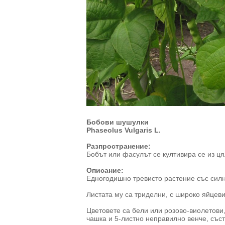
Бобови шушулки
Phaseolus Vulgaris L.
Разпространение:
Бобът или фасулът се култивира се из ц
Описание:
Едногодишно тревисто растение със силн
Листата му са триделни, с широко яйцеви
Цветовете са бели или розово-виолетови
чашка и 5-листно неправилно венче, съст