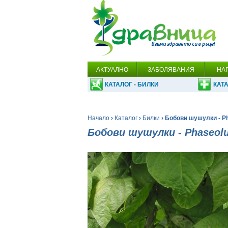
АКТУАЛНО
ЗАБОЛЯВАНИЯ
НА
КАТАЛОГ - БИЛКИ
КАТА
Начало
›
Каталог
›
Билки
› Бобови шушулки - Ph
Бобови шушулки - Phaseolus