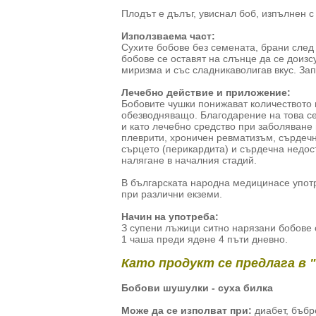
Плодът е дълъг, увиснал боб, изпълнен 
Използваема част:
Сухите бобове без семената, брани след
бобове се оставят на слънце да се доизс
миризма и със сладникаволигав вкус. За
Лечебно действие и приложение:
Бобовите чушки понижават количеството н
обезводняващо. Благодарение на това се
и като лечебно средство при заболяване 
плеврити, хроничен ревматизъм, сърдечн
сърцето (перикардита) и сърдечна недос
налягане в началния стадий.
В българската народна медицинасе упот
при различни екземи.
Начин на употреба:
З супени лъжици ситно нарязани бобове с
1 чаша преди ядене 4 пъти дневно.
Като продукт се предлага в 
Бобови шушулки - суха билка
Може да се изполват при:
диабет, бъбр