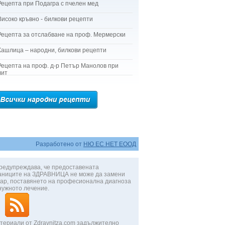
Рецепта при Подагра с пчелен мед
Високо кръвно - билкови рецепти
Рецепта за отслабване на проф. Мермерски
Кашлица – народни, билкови рецепти
Рецепта на проф. д-р Петър Манолов при
лит
Разработено от
НЮ ЕС НЕТ ЕООД
редупреждава, че предоставената
аниците на ЗДРАВНИЦА не може да замени
ар, поставянето на професионална диагноза
нужното лечение.
териали от Zdravnitza.com задължително