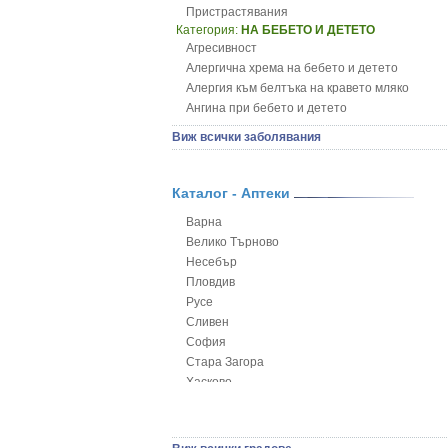
Пристрастявания
Категория:
НА БЕБЕТО И ДЕТЕТО
Агресивност
Алергична хрема на бебето и детето
Алергия към белтъка на кравето мляко
Ангина при бебето и детето
Анемия при бебето и детето
Виж всички заболявания
Апетит - пълни деца
Аромотерапия и децата
Безапетитие при бебето и детето
Каталог - Аптеки
Бронхиална астма при бебето и детето
Варна
Бронхит и пневмония при деца
Велико Търново
Варицела
Несебър
Висока температура на бебето и детето
Пловдив
Възпаление на ушите на бебето и детето
Русе
Глисти
Сливен
Грижа за пъпа на новороденото
София
Грип при бебето и детето
Стара Загора
Гърч
Хасково
Да отгледам и възпитам детето си
Ямбол
Детска церебрална парализа
Детски аутизъм