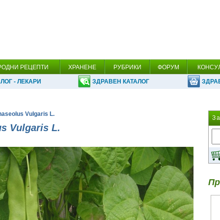
РОДНИ РЕЦЕПТИ
ХРАНЕНЕ
РУБРИКИ
ФОРУМ
КОНСУ
ЛОГ - ЛЕКАРИ
ЗДРАВЕН КАТАЛОГ
ЗДРА
aseolus Vulgaris L.
З
 Vulgaris L.
Пр