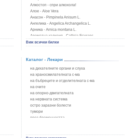
Алкостоп - спри алкохола!
Алое - Aloe Vera
Анасон - Pimpinela Anisum L.
Ангелика - Angelica Archangelica L.
Арника - Arnica montana L.
Ароматна кализия - Callisia Fragans
Арония - Sorbus melanocorpa
Виж всички билки
Бабини зъби - Tribulus terrestris
Билки за бани при хемороиди
Каталог - Лекари
Блатен аир - Acorus calamus L.
Блатен тъжник - Spirea ulmaria L.
на дихателните органи и слуха
Блян
на храносмилателната с-ма
Бобови шушулки - Phaseolus Vulgaris L.
на бъбреците и отделителната с-ма
Божур - Paeonia Decora
на очите
Борови връхчета - Pinus sylvestris
на опорно-двигателната
Босилек - Ocimum Basillicum
на нервната система
Брей - Tamus Communis
остро заразни болести
Брош - Rubia tinctorum L.
тумори
Бръшлян - Hedera helix L.
през бременността
Бряст - Ulmus
на сърцето и кръвоносните съдове
Бушменски отровен храст - Acokanthera oppositifolia
на устната кухина
Бял имел - Viscum album L.
сексуални проблеми