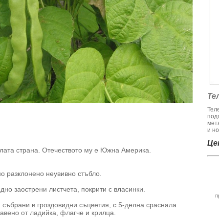
Те
Тел
под
мет
и но
Цен
ялата страна. Отечеството му е Южна Америка.
о разклонено неувивно стъбло.
дно заострени листчета, покрити с власинки.
п
, събрани в гроздовидни съцветия, с 5-делна сраснала
авено от ладийка, флагче и крилца.