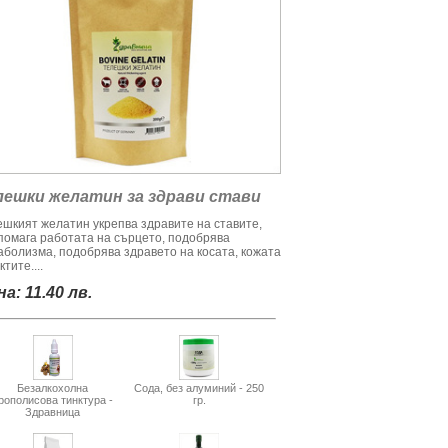
лешки желатин за здрави стави
ешкият желатин укрепва здравите на ставите,
помага работата на сърцето, подобрява
аболизма, подобрява здравето на косата, кожата
ктите....
а: 11.40 лв.
Безалкохолна
Сода, без алуминий - 250
рополисова тинктура -
гр.
Здравница