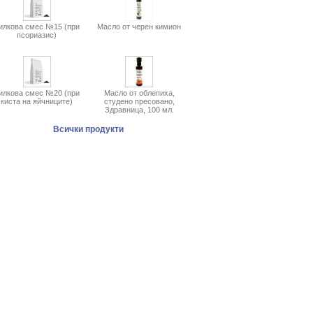
илкова смес №15 (при
Масло от черен кимион
псориазис)
илкова смес №20 (при
Масло от облепиха,
киста на яйчниците)
студено пресовано,
Здравница, 100 мл.
Всички продукти