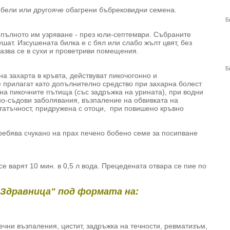
с бели или другояче обагрени бъбрековидни семена.
Б
 пълното им узряване - през юли-септември. Събраните
ушат. Изсушената билка е с бял или слабо жълт цвят, без
пазва се в сухи и проветриви помещения.
Б
а захарта в кръвта, действуват пикочогонно и
 прилагат като допълнително средство при захарна болест
на пикочните пътища (със задръжка на урината), при водни
о-съдови заболявания, възпаление на обвивката на
татъчност, придружена с отоци, при повишено кръвно
ребява счукано на прах печено бобено семе за посипване
е варят 10 мин. в 0,5 л вода. Прецедената отвара се пие по
"Здравница" под формата на:
ечни възпаления, цистит, задръжка на течности, ревматизъм,