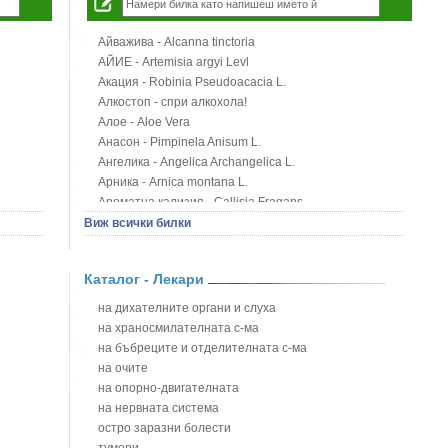
Айважива - Alcanna tinctoria
АЙИЕ - Artemisia argyi Levl
Акация - Robinia Pseudoacacia L.
Алкостоп - спри алкохола!
Алое - Aloe Vera
Анасон - Pimpinela Anisum L.
Ангелика - Angelica Archangelica L.
Арника - Arnica montana L.
Ароматна кализия - Callisia Fragans
Арония - Sorbus melanocorpa
Виж всички билки
Бабини зъби - Tribulus terrestris
Билки за бани при хемороиди
Каталог - Лекари
Блатен аир - Acorus calamus L.
Блатен тъжник - Spirea ulmaria L.
на дихателните органи и слуха
Блян
на храносмилателната с-ма
Бобови шушулки - Phaseolus Vulgaris L.
на бъбреците и отделителната с-ма
Божур - Paeonia Decora
на очите
Борови връхчета - Pinus sylvestris
на опорно-двигателната
Босилек - Ocimum Basillicum
на нервната система
Брей - Tamus Communis
остро заразни болести
Брош - Rubia tinctorum L.