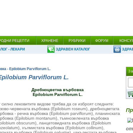
РОДНИ РЕЦЕПТИ
ХРАНЕНЕ
РУБРИКИ
ФОРУМ
КОНСУ
ЛОГ - ЛЕКАРИ
ЗДРАВЕН КАТАЛОГ
ЗДРА
а - Epilobium Parviflorum L.
З
ilobium Parviflorum L.
Дребноцветна върбовка
Epilobium Parviflorum L.
 силно лековитите видове трябва да се изброят следните:
зово-червената върбовка (Epilobium roseum), дребноцветата
Пр
рбовка - речна върбовка (Epilobium parviflorum), планинската
рбовка (Epilobium montanum), тъмнозелената върбовка
pilobium obscurum), ланцетовидната върбовка (Epilobium
nzeolatum), хълмистата върбовка (Epilobium collinum),
от
атната върбовка (Epilobium palustre), чакълестата върбовка