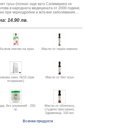
ият трън (познат още като Силимарин) се
олзва в народната медицината от 2000 години,
вно при чернодробни и жлъчни заболявания....
а: 14.90 лв.
бълков пектин на прах
Масло от черен кимион
илкова смес №15 (при
Масло от бял трън
псориазис)
да, без алуминий - 250
Масло от облепиха,
гр.
студено пресовано,
Здравница, 100 мл.
Всички продукти