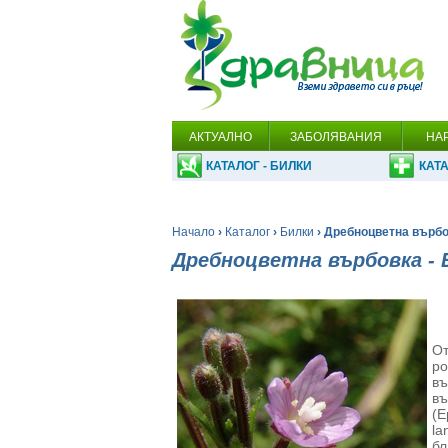
АКТУАЛНО
ЗАБОЛЯВАНИЯ
НА
КАТАЛОГ - БИЛКИ
КАТА
Начало
›
Каталог
›
Билки
› Дребноцветна върбовк
Дребноцветна върбовка - Ep
От
ро
въ
въ
(E
la
бл