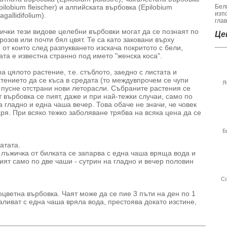
pilobium fleischer) и алпийската върбовка (Epilobium
Бел
изп
agallidifolium).
гла
ички тези видове целебни върбовки могат да се познаят по
Цен
озов или почти бял цвят. Те са като заковани върху
от които след разпукването изскача покритото с бели,
та е известна странно под името "женска коса".
 цялото растение, т.е. стъблото, заедно с листата и
стението да се къса в средата (то междувпрочем се чупи
Я
а пусне отстрани нови леторасли. Събраните растения се
т върбовка се пият, даже и при най-тежки случаи, само по
а гладно и една чаша вечер. Това обаче не значи, че човек
ря. При всяко тежко заболяване трябва на всяка цена да се
Б
атата.
лъжичка от билката се запарва с една чаша вряща вода и
пият само по две чаши - сутрин на гладно и вечер половин
Со
оцветна върбовка. Чаят може да се пие 3 пъти на ден по 1
аливат с една чаша вряла вода, престоява докато изстине,