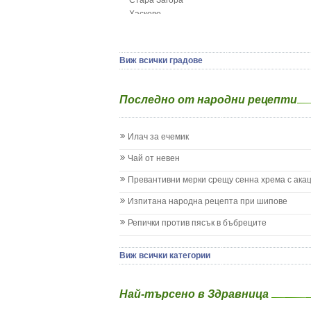
Стара Загора
Гърч
Хасково
Да отгледам и възпитам детето си
Ямбол
Детска церебрална парализа
Детски аутизъм
Детски диабет
Виж всички градове
Екземи при деца
Епилепсия при деца
Последно от народни рецепти
Жълтеница
Запек на бебето и детето
Заушка
Илач за ечемик
Имунизационен календар
Кашлица при бебето и детето
Чай от невен
Коклюш при бебето и детето
Превантивни мерки срещу сенна хрема с ака
Колики
Менингит
Изпитана народна рецепта при шипове
Млечни зъби
Репички против пясък в бъбреците
Млечница
Морбили
Нощно напикаване - енуреза
Виж всички категории
Отит
Отравяне
Най-търсено в Здравница
Плач
Подсичане