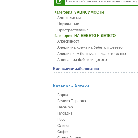
Категория:
ЗАВИСИМОСТИ
Алкохолизъм
Наркомании
Пристрастявания
Категория:
НА БЕБЕТО И ДЕТЕТО
Агресивност
Алергична хрема на бебето и детето
Алергия към белтъка на кравето мляко
Ангина при бебето и детето
Анемия при бебето и детето
Виж всички заболявания
Апетит - пълни деца
Аромотерапия и децата
Безапетитие при бебето и детето
Каталог - Аптеки
Бронхиална астма при бебето и детето
Варна
Бронхит и пневмония при деца
Велико Търново
Варицела
Несебър
Висока температура на бебето и детето
Пловдив
Възпаление на ушите на бебето и детето
Русе
Глисти
Сливен
Грижа за пъпа на новороденото
София
Грип при бебето и детето