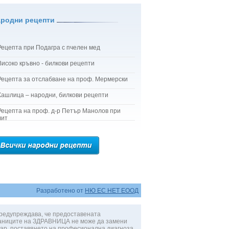
ародни рецепти
Рецепта при Подагра с пчелен мед
Високо кръвно - билкови рецепти
Рецепта за отслабване на проф. Мермерски
Кашлица – народни, билкови рецепти
Рецепта на проф. д-р Петър Манолов при
лит
Разработено от
НЮ ЕС НЕТ ЕООД
редупреждава, че предоставената
аниците на ЗДРАВНИЦА не може да замени
ар, поставянето на професионална диагноза