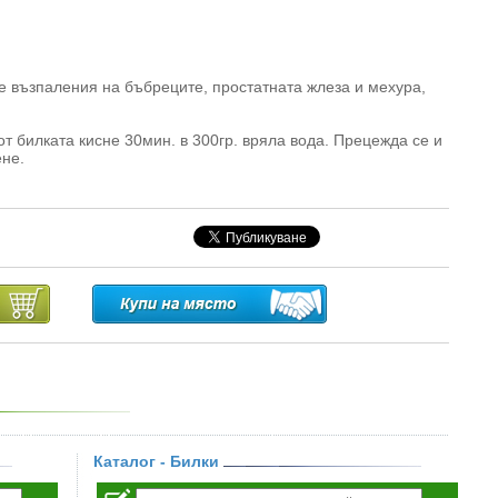
е възпаления на бъбреците, простатната жлеза и мехура,
т билката кисне 30мин. в 300гр. вряла вода. Прецежда се и
ене.
Каталог - Билки