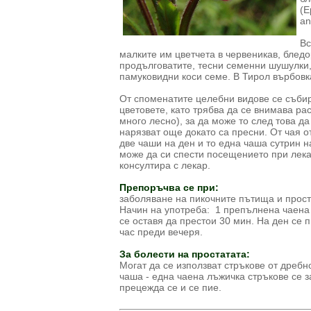
(E
an
Вс
малките им цветчета в червеникав, бледор
продълговатите, тесни семенни шушулки, 
памуковидни коси семе. В Тирол върбовка
От споменатите целебни видове се събира
цветовете, като трябва да се внимава ра
много лесно), за да може то след това д
нарязват още докато са пресни. От чая о
две чаши на ден и то една чаша сутрин н
може да си спести посещението при лека
консултира с лекар.
Препоръчва се при:
заболяване на пикочните пътища и прост
Начин на употреба: 1 препълнена чаена 
се оставя да престои 30 мин. На ден се 
час преди вечеря.
За болести на простатата:
Могат да се използват стръкове от дребн
чаша - една чаена лъжичка стръкове се з
прецежда се и се пие.