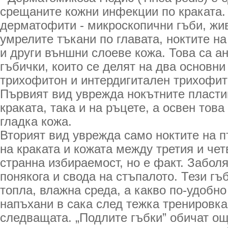
срещаните кожни инфекции по краката.
дерматофити - микроскопични гъби, жи
умрелите тъкани по главата, ноктите на
и други външни слоеве кожа. Това са 
гъбички, които се делят на два основни
трихофитон и интердигитален трихофит
Първият вид уврежда нокътните пласти
краката, така и на ръцете, а освен това
гладка кожа.
Вторият вид уврежда само ноктите на п
на краката и кожата между третия и чет
странна избираемост, но е факт. Заболя
понякога и свода на стъпалото. Тези гъ
топла, влажна среда, а какво по-удобно
напъхани в сака след тежка тренировка
следващата. „Подлите гъбки” обичат ощ