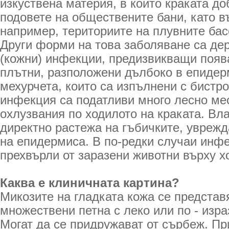
изкуствена материя, в които краката до
подовете на обществените бани, като в
например, териториите на плувните бас
Други форми на това заболяване са д
(кожни) инфекции, предизвикващи появ
плътни, разположени дълбоко в епидер
мехурчета, които са изпълнени с бистр
инфекция са податливи много лесно мес
охлузвания по ходилото на краката. Вл
директно растежа на гъбичките, уврежд
на епидермиса. В по-редки случаи инф
прехвърли от заразени животни върху х
Каква е клиничната картина?
Микозите на гладката кожа се представ
множествени петна с леко или по - изр
Могат да се придружават от сърбеж. Пр