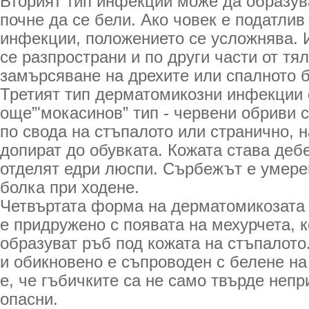
Вторият тип инфекции може да образува
почне да се бели. Ако човек е податлив
инфекции, положението се усложнява.
се разпространи и по други части от тял
замърсяване на дрехите или спалното 
Третият тип дерматомикозни инфекции 
още”'мокасинов” тип - червени обриви 
по свода на стъпалото или странично, н
допират до обувката. Кожата става дебе
отделят едри люспи. Сърбежът е умере
болка при ходене.
Четвъртата форма на дерматомикозата 
е придружено с появата на мехурчета, к
образуват ръб под кожата на стъпалото
и обикновено е съпроводен с белене на 
е, че гъбичките са не само твърде непр
опасни.