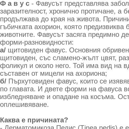
Ф а в у с
- Фавусът представлява забол
заразителност, хронично протичане, а б
продължава до края на живота. Причини
гъбичката ахорион, която предизвиква б
животните. Фавусът засяга предимно де
форми-разновидности:
а/
щитовиден фавус. Основния обривен
щитовиден, със сламено-жълт цвят, ра
фоликул и около него. Той има вид на 
съставен от мицели на ахориона;
б/
Пърхутовиден фавус, които се изявя
по главата. И двете форми на фавуса в
избледняване и опадане на косъма. Ос
оплешивяване.
Каква е причината?
- Дерматомикоза Педис (Тinea рedis) е 