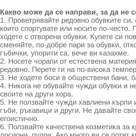
Какво може да се направи, за да не с
1. Проветрявайте редовно обувките си, 
които спортувате или носите по-често.
ходете с отворени обувки. Купете си пов
сменяйте, по-добре пари за обувки, отк
гъбички, упорити са, вече ви казахме.
2. Носете чорапи от естествена материя
редовно. Перете ги на по-висока темпер
3. Не ходете боси в обществени бани, б
4. Никога не обувайте чужди обувки и н
своите на други хора.
5. Не ползвайте чужди хавлиени кърпи 
гъби, ръкавици и други. Не давайте сво
егоистично.
6. Ползвайте качествена козметика за 
лосиони, пудри. Ако много ви се потят 