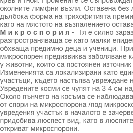
кръв и гной. Промените се съпровождат
околните лимфни възли. Оставена без 
дълбока форма на трихофитията премин
като на мястото на възпалението остав
М и к р о с п о р и я
-
Тя е силно зара
разпространяваща се като малки епиде
обхваща предимно деца и ученици. При
микроспорен предизвиква заболяване ка
у животни, които са постоянен източник
Измененията са локализирани като еди
участъци, където настъпва увреждане н
Увредените косми се чупят на 3-4 см на
Около пънчето на косъма се наблюдав
от спори на микроспорона /под микроско
увредения участък в началото е зачерв
придобива люспест вид, като в люспите
откриват микроспорони.