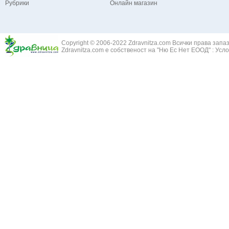
Рубрики
Онлайн магазин
Зайча сянка -
Белодробна емболия и белодробен инфаркт
Здравец - Ge
Белодробна склероза
Златовръх - 
Болки в ушите
Змийски лапа
Бронхиектазии - разширение на бронхите
Copyright © 2006-2022 Zdravnitza.com Всички права запа
Змийско мляк
Бронхиолит
Zdravnitza.com е собственост на "Ню Ес Нет ЕООД" :
Усло
Зърнастец -
Бронхит
Иглика - Fl. 
Бронхопневмония
Изсипливче -
Възпаление на тъпанчето
Исиот - Zingib
Възпалено гърло
Исландски ли
Задавяне с чуждо тяло
Исоп - Hyssop
Кашлица
Калина - Vib
Кръвоизлив от носа
Калоферче -
Ларингит
Каменоломка 
Мениеров синдром
Камшик - Agr
Моноцитна ангина
Карамфил - E
Плеврит
Кафяво морск
Саркоидоза
Кисел трън - 
Сенна хрема
Клинавче /орл
Синуит
Коило - Stipa
Сърбеж в ушите
Комунига - Me
Трахеит
Коноп - Canna
Туберкулоза