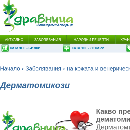
АКТУАЛНО
ЗАБОЛЯВАНИЯ
НАРОДНИ РЕЦЕПТИ
ХРАН
КАТАЛОГ - БИЛКИ
КАТАЛОГ - ЛЕКАРИ
Начало
›
Заболявания
›
на кожата и венеричес
Дерматомикози
Какво пр
дематоми
Дерматоми