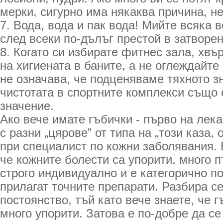
мерки, сигурно има някаква причина, не
7. Вода, вода и пак вода! Мийте всяка 
след всеки по-дълъг престой в затворен
8. Когато си избирате фитнес зала, хвъ
на хигиената в баните, а не оглеждайте
не означава, че подценяваме тяхното з
чистотата в спортните комплекси също 
значение.
Ако вече имате гъбички - първо на лека
с разни „цярове” от типа на „този каза, 
при специалист по кожни заболявания. 
че кожните болести са упорити, много п
строго индивидуално и е категорично п
прилагат точните препарати. Разбира се
постоянство, тъй като вече знаете, че г
много упорити. Затова е по-добре да се