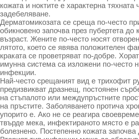
кожата и ноктите е характерна тяхната 
задебеляване.
Дерматомикозата се среща по-често пр
обикновено започва през пубертета до 
възраст. Жените по-често носят отворен
лятото, което се явява положителен фак
краката се проветряват по-добре. Хора
имунна система са изложени по-често н
инфекции.
Най-често срещаният вид е трихофит р
предизвикват дразнещ, постоянен сърб
на стъпалото или междупръстните прос
на пръстите. Заболяването протича хро
упорито е. Ако не се реагира своевреме
твърде мека, инфектираното място е ра
болезнено. Постепенно кожата започва 