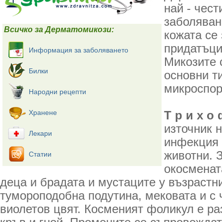
най - чест
заболяван
Всичко за Дерматомикози:
кожата се 
придатъци 
Информация за заболяването
Микозите 
Билки
основни т
микроспор
Народни рецепти
Хранене
Т р и х о 
източник 
Лекари
инфекция 
животни. 
Статии
окосмената
деца и брадата и мустаците у възрастн
тумороподобна подутина, мековата и с 
виолетов цвят. Косменият фоликул е р