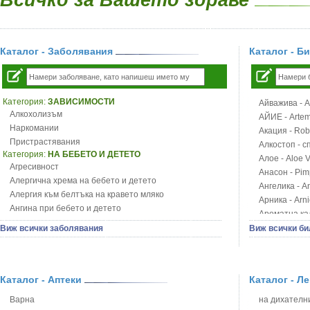
Каталог - Заболявания
Каталог - Б
Категория:
ЗАВИСИМОСТИ
Айважива - Al
Алкохолизъм
АЙИЕ - Artemi
Наркомании
Акация - Rob
Пристрастявания
Алкостоп - с
Категория:
НА БЕБЕТО И ДЕТЕТО
Алое - Aloe 
Агресивност
Анасон - Pim
Алергична хрема на бебето и детето
Ангелика - An
Алергия към белтъка на кравето мляко
Арника - Arn
Ангина при бебето и детето
Ароматна кал
Анемия при бебето и детето
Арония - So
Виж всички заболявания
Виж всички би
Апетит - пълни деца
Бабини зъби -
Аромотерапия и децата
Билки за ба
Безапетитие при бебето и детето
Блатен аир -
Бронхиална астма при бебето и детето
Каталог - Аптеки
Каталог - Л
Блатен тъжни
Бронхит и пневмония при деца
Блян
Варна
на дихателни
Варицела