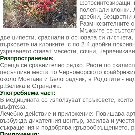
фотосинтезиращи, 
полегнали клонки. 
дребни, безцветни 
Размножителните о
Мъжките се състоят
две ципести, сраснали в основата си листчета, 
върховете на клонките, с по 2-4 двойки покривн
узряването стават месести, сочни, червеникави
Разпространение:
Среща се сравнително рядко. Расте по скалист
песъчливи места по Черноморското крайбрежие
около Монтана и Белоградчик, в Родопите - на
р.Велека в Странджа.
Употребяема част:
В медицината се използуват стръковете, които 
цъфтежа.
Лечебно действие и приложение: Повишава арт
възбужда дихателния център, засилва и учест
съкращения и подобрява кръвообръщението, р
Приложения: