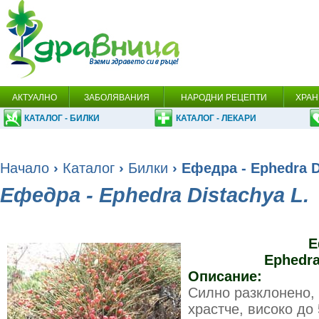
АКТУАЛНО
ЗАБОЛЯВАНИЯ
НАРОДНИ РЕЦЕПТИ
ХРАН
КАТАЛОГ - БИЛКИ
КАТАЛОГ - ЛЕКАРИ
Начало
›
Каталог
›
Билки
› Ефедра - Ephedra D
Ефедра - Ephedra Distachya L.
Е
Ephedra
Описание:
Силно разклонено,
храстче, високо до