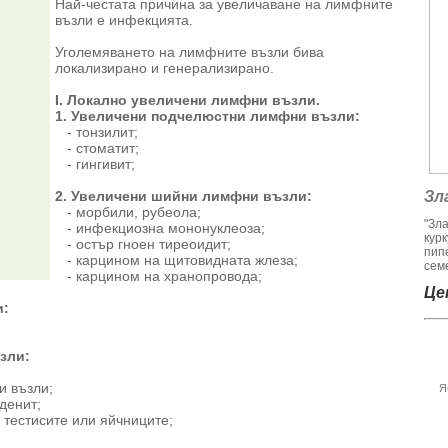
Най-честата причина за увеличаване на лимфните
възли е инфекцията.
Уголемяването на лимфните възли бива
локализирано и генерализирано.
І. Локално увеличени лимфни възли.
1. Увеличени подчелюстни лимфни възли:
- тонзилит;
- стоматит;
- гингивит;
2. Увеличени шийни лимфни възли:
Зл
- морбили, рубеола;
"Зл
- инфекциозна мононуклеоза;
кур
- остър гноен тиреоидит;
пип
- карцином на щитовидната жлеза;
семе
- карцином на хранопровода;
Цен
и:
зли:
и възли;
Я
денит;
 тестисите или яйчниците;