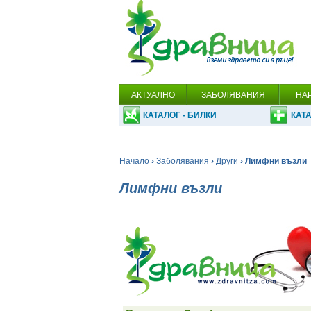
АКТУАЛНО
ЗАБОЛЯВАНИЯ
НА
КАТАЛОГ - БИЛКИ
КАТА
Начало
›
Заболявания
›
Други
› Лимфни възли
Лимфни възли