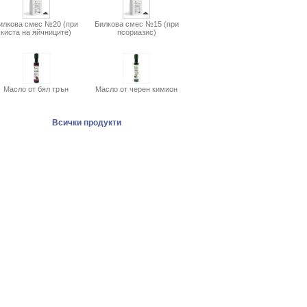
илкова смес №20 (при
Билкова смес №15 (при
киста на яйчниците)
псориазис)
Масло от бял трън
Масло от черен кимион
Всички продукти