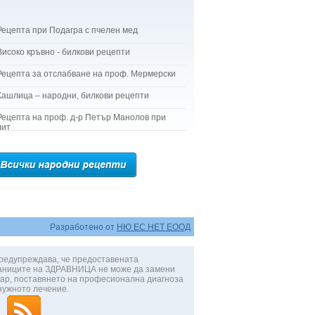
Рецепта при Подагра с пчелен мед
Високо кръвно - билкови рецепти
Рецепта за отслабване на проф. Мермерски
Кашлица – народни, билкови рецепти
Рецепта на проф. д-р Петър Манолов при
лит
Разработено от
НЮ ЕС НЕТ ЕООД
редупреждава, че предоставената
аниците на ЗДРАВНИЦА не може да замени
ар, поставянето на професионална диагноза
нужното лечение.