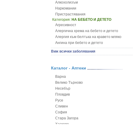
Алкохолизъм
Наркомании
Пристрастявания
Категория:
НА БЕБЕТО И ДЕТЕТО
Агресивност
Алергична хрема на бебето и детето
Алергия към белтъка на кравето мляко
Ангина при бебето и детето
Анемия при бебето и детето
Виж всички заболявания
Апетит - пълни деца
Аромотерапия и децата
Безапетитие при бебето и детето
Каталог - Аптеки
Бронхиална астма при бебето и детето
Варна
Бронхит и пневмония при деца
Велико Търново
Варицела
Несебър
Висока температура на бебето и детето
Пловдив
Възпаление на ушите на бебето и детето
Русе
Глисти
Сливен
Грижа за пъпа на новороденото
София
Грип при бебето и детето
Стара Загора
Гърч
Хасково
Да отгледам и възпитам детето си
Ямбол
Детска церебрална парализа