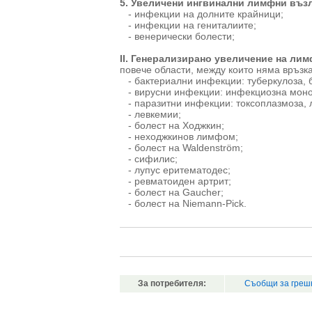
5. Увеличени ингвинални лимфни въз
- инфекции на долните крайници;
- инфекции на гениталиите;
- венерически болести;
ІІ. Генерализирано увеличение на ли
повече области, между които няма връзка
- бактериални инфекции: туберкулоза, б
- вирусни инфекции: инфекциозна моно
- паразитни инфекции: токсоплазмоза, 
- левкемии;
- болест на Ходжкин;
- неходжкинов лимфом;
- болест на Waldenström;
- сифилис;
- лупус еритематодес;
- ревматоиден артрит;
- болест на Gaucher;
- болест на Niemann-Pick.
За потребителя:
Съобщи за греш