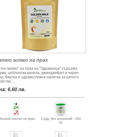
атно мляко на прах
атно мляко" на прах на "Здравница" съдържа
кума, цейлонска канела, джинджифил и черен
ер. Вкусна и здравословна напитка за цялото
йство....
а: 6.60 лв.
бълков пектин на прах
Сода, без алуминий - 250
гр.