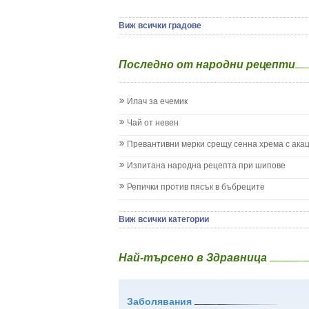
Детски аутизъм
Детски диабет
Виж всички градове
Екземи при деца
Епилепсия при деца
Последно от народни рецепти
Жълтеница
Запек на бебето и детето
Заушка
Илач за ечемик
Имунизационен календар
Кашлица при бебето и детето
Чай от невен
Коклюш при бебето и детето
Превантивни мерки срещу сенна хрема с ака
Колики
Менингит
Изпитана народна рецепта при шипове
Млечни зъби
Репички против пясък в бъбреците
Млечница
Морбили
Нощно напикаване - енуреза
Виж всички категории
Отит
Отравяне
Най-търсено в Здравница
Плач
Подсичане
Проблеми в пикочните пътища и бъбреците
Заболявания
Проблеми с очите на бебето и детето