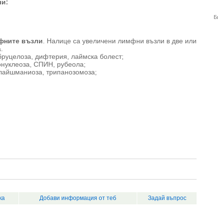
ли:
Б
мфните възли
. Налице са увеличени лимфни възли в две или
.
руцелоза, дифтерия, лаймска болест;
нуклеоза, СПИН, рубеола;
лайшманиоза, трипанозомоза;
ка
Добави информация от теб
Задай въпрос