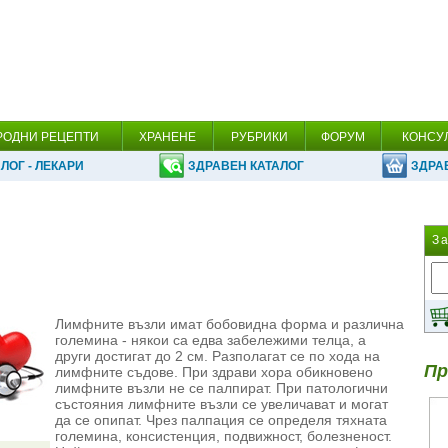
РОДНИ РЕЦЕПТИ
ХРАНЕНЕ
РУБРИКИ
ФОРУМ
КОНСУ
ЛОГ - ЛЕКАРИ
ЗДРАВЕН КАТАЛОГ
ЗДРА
З
Лимфните възли имат бобовидна форма и различна
големина - някои са едва забележими телца, а
други достигат до 2 см. Разполагат се по хода на
Пр
лимфните съдове. При здрави хора обикновено
лимфните възли не се палпират. При патологични
състояния лимфните възли се увеличават и могат
да се опипат. Чрез палпация се определя тяхната
големина, консистенция, подвижност, болезненост.