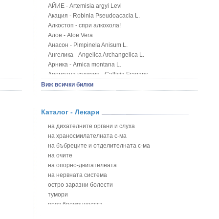
АЙИЕ - Artemisia argyi Levl
Акация - Robinia Pseudoacacia L.
Алкостоп - спри алкохола!
Алое - Aloe Vera
Анасон - Pimpinela Anisum L.
Ангелика - Angelica Archangelica L.
Арника - Arnica montana L.
Ароматна кализия - Callisia Fragans
Арония - Sorbus melanocorpa
Виж всички билки
Бабини зъби - Tribulus terrestris
Билки за бани при хемороиди
Каталог - Лекари
Блатен аир - Acorus calamus L.
Блатен тъжник - Spirea ulmaria L.
на дихателните органи и слуха
Блян
на храносмилателната с-ма
Бобови шушулки - Phaseolus Vulgaris L.
на бъбреците и отделителната с-ма
Божур - Paeonia Decora
на очите
Борови връхчета - Pinus sylvestris
на опорно-двигателната
Босилек - Ocimum Basillicum
на нервната система
Брей - Tamus Communis
остро заразни болести
Брош - Rubia tinctorum L.
тумори
Бръшлян - Hedera helix L.
през бременността
Бряст - Ulmus
на сърцето и кръвоносните съдове