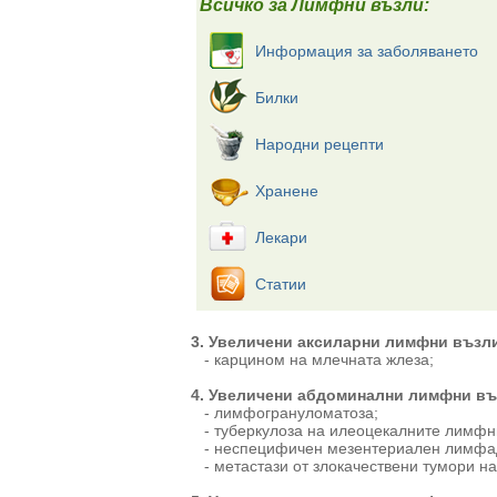
Всичко за Лимфни възли:
Информация за заболяването
Билки
Народни рецепти
Хранене
Лекари
Статии
3. Увеличени аксиларни лимфни възл
- карцином на млечната жлеза;
4. Увеличени абдоминални лимфни въ
- лимфогрануломатоза;
- туберкулоза на илеоцекалните лимфн
- неспецифичен мезентериален лимфа
- метастази от злокачествени тумори на