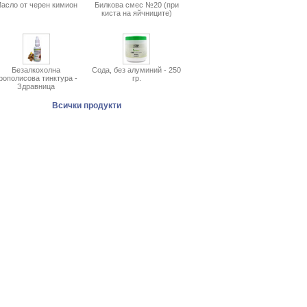
асло от черен кимион
Билкова смес №20 (при
киста на яйчниците)
Безалкохолна
Сода, без алуминий - 250
рополисова тинктура -
гр.
Здравница
Всички продукти