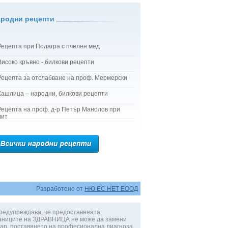
ародни рецепти
Рецепта при Подагра с пчелен мед
Високо кръвно - билкови рецепти
Рецепта за отслабване на проф. Мермерски
Кашлица – народни, билкови рецепти
Рецепта на проф. д-р Петър Манолов при
лит
Разработено от
НЮ ЕС НЕТ ЕООД
редупреждава, че предоставената
аниците на ЗДРАВНИЦА не може да замени
ар, поставянето на професионална диагноза