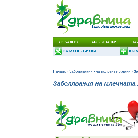
АКТУАЛНО
ЗАБОЛЯВАНИЯ
НА
КАТАЛОГ - БИЛКИ
КАТА
Начало
›
Заболявания
›
на половите органи
› З
Заболявания на млечната 