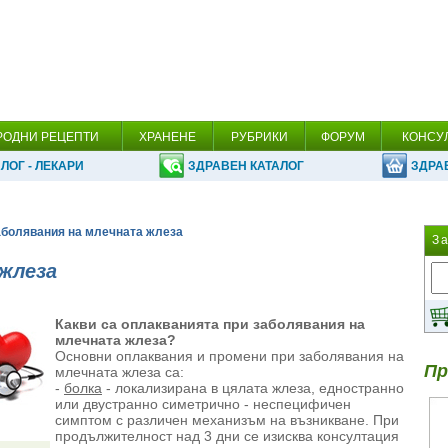
РОДНИ РЕЦЕПТИ
ХРАНЕНЕ
РУБРИКИ
ФОРУМ
КОНСУ
ЛОГ - ЛЕКАРИ
ЗДРАВЕН КАТАЛОГ
ЗДРА
аболявания на млечната жлеза
З
жлеза
Какви са оплакванията при заболявания на
млечната жлеза?
Основни оплаквания и промени при заболявания на
Пр
млечната жлеза са:
-
болка
- локализирана в цялата жлеза, едностранно
или двустранно симетрично - неспецифичен
симптом с различен механизъм на възникване. При
продължителност над 3 дни се изисква консултация