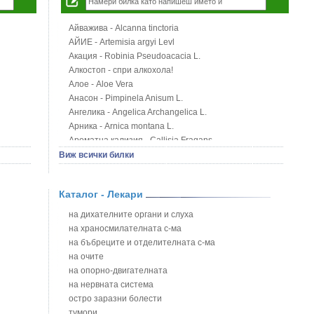
Айважива - Alcanna tinctoria
АЙИЕ - Artemisia argyi Levl
Акация - Robinia Pseudoacacia L.
Алкостоп - спри алкохола!
Алое - Aloe Vera
Анасон - Pimpinela Anisum L.
Ангелика - Angelica Archangelica L.
Арника - Arnica montana L.
Ароматна кализия - Callisia Fragans
Арония - Sorbus melanocorpa
Виж всички билки
Бабини зъби - Tribulus terrestris
Билки за бани при хемороиди
Каталог - Лекари
Блатен аир - Acorus calamus L.
Блатен тъжник - Spirea ulmaria L.
на дихателните органи и слуха
Блян
на храносмилателната с-ма
Бобови шушулки - Phaseolus Vulgaris L.
на бъбреците и отделителната с-ма
Божур - Paeonia Decora
на очите
Борови връхчета - Pinus sylvestris
на опорно-двигателната
Босилек - Ocimum Basillicum
на нервната система
Брей - Tamus Communis
остро заразни болести
Брош - Rubia tinctorum L.
тумори