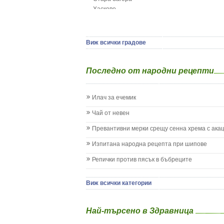
Гърч
Хасково
Да отгледам и възпитам детето си
Ямбол
Детска церебрална парализа
Детски аутизъм
Детски диабет
Виж всички градове
Екземи при деца
Епилепсия при деца
Последно от народни рецепти
Жълтеница
Запек на бебето и детето
Заушка
Илач за ечемик
Имунизационен календар
Кашлица при бебето и детето
Чай от невен
Коклюш при бебето и детето
Превантивни мерки срещу сенна хрема с ака
Колики
Менингит
Изпитана народна рецепта при шипове
Млечни зъби
Репички против пясък в бъбреците
Млечница
Морбили
Нощно напикаване - енуреза
Виж всички категории
Отит
Отравяне
Най-търсено в Здравница
Плач
Подсичане