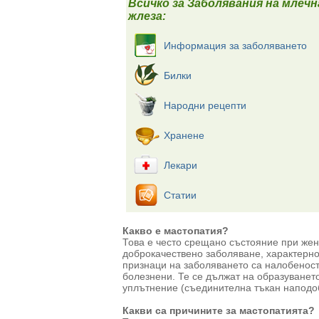
Всичко за Заболявания на млеч
жлеза:
Информация за заболяването
Билки
Народни рецепти
Хранене
Лекари
Статии
Какво е мастопатия?
Това е често срещано състояние при жен
доброкачествено заболяване, характерно 
признаци на заболяването са налобеност 
болезнени. Те се дължат на образуването
уплътнение (съединителна тъкан наподо
Какви са причините за мастопатията?