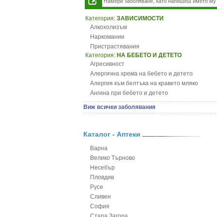
Категория:
ЗАВИСИМОСТИ
Алкохолизъм
Наркомании
Пристрастявания
Категория:
НА БЕБЕТО И ДЕТЕТО
Агресивност
Алергична хрема на бебето и детето
Алергия към белтъка на кравето мляко
Ангина при бебето и детето
Анемия при бебето и детето
Виж всички заболявания
Апетит - пълни деца
Аромотерапия и децата
Безапетитие при бебето и детето
Каталог - Аптеки
Бронхиална астма при бебето и детето
Варна
Бронхит и пневмония при деца
Велико Търново
Варицела
Несебър
Висока температура на бебето и детето
Пловдив
Възпаление на ушите на бебето и детето
Русе
Глисти
Сливен
Грижа за пъпа на новороденото
София
Грип при бебето и детето
Стара Загора