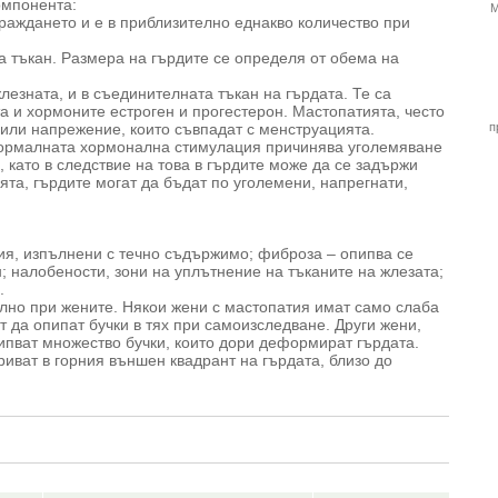
омпонента:
М
 раждането и е в приблизително еднакво количество при
а тъкан. Размера на гърдите се определя от обема на
езната, и в съединителната тъкан на гърдата. Те са
а и хормоните естроген и прогестерон. Мастопатията, често
 или напрежение, които съвпадат с менструацията.
п
нормалната хормонална стимулация причинява уголемяване
, като в следствие на това в гърдите може да се задържи
та, гърдите могат да бъдат по уголемени, напрегнати,
ния, изпълнени с течно съдържимо; фиброза – опипва се
 налобености, зони на уплътнение на тъканите на жлезата;
.
лно при жените. Някои жени с мастопатия имат само слаба
т да опипат бучки в тях при самоизследване. Други жени,
пипват множество бучки, които дори деформират гърдата.
риват в горния външен квадрант на гърдата, близо до