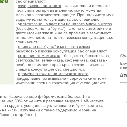
ната
със специалист.
-
зачервяване на кожата
, включително и ареолата -
чест симптом при възпаление, който може да
маскира и злокачествен процес. При наличието му е
задължителна консултацията със специалист.
-
уплътняване на част или на цялата млечна жлеза
(без оформяне на "бучка") - ако не е симетрично в
двете млечни жлези и не се променя в зависимост
от положението на тялото, изисква консултация със
специалист.
-
опипване на "бучка" в млечната жлеза
-
безусловно изисква консултация със специалист.
-
секреция от мамилата
- безцветна, белезникава,
Ор
светложълта, зеленикава, кафеникава, кървава -
Еко
особено внимание при кървав секрет - изисква
и пр
спешна консултация със специалист.
-
промени в кожата на млечната жлеза
-
Цен
придърпване, разязвяване - сериозни симптоми
изискващи спешна консултация със специалист.
ите. Нарича се още фиброкистозна болест. Тя е
за над 50% от жените в различна възраст. Най-честите
Б
на гърдата, усещане за уплътняване и бучки, които са
 на кисти, изпълнени с течно съдържимо и зони на
бяваща стар белег).