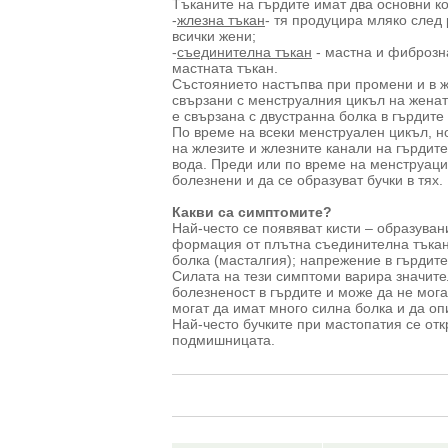
Тъканите на гърдите имат два основни к
-
жлезна тъкан
- тя продуцира мляко след
всички жени;
-
съединителна тъкан
- мастна и фиброзн
мастната тъкан.
Състоянието настъпва при промени и в жл
свързани с менструалния цикъл на женат
е свързана с двустранна болка в гърдите
По време на всеки менструален цикъл, 
на жлезите и жлезните канали на гърдите
вода. Преди или по време на менструация
болезнени и да се образуват бучки в тях.
Какви са симптомите?
Най-често се появяват кисти – образува
формация от плътна съединителна тъкан;
болка (масталгия); напрежение в гърдите
Силата на тези симптоми варира значите
болезненост в гърдите и може да не мога
могат да имат много силна болка и да о
Най-често бучките при мастопатия се отк
подмишницата.