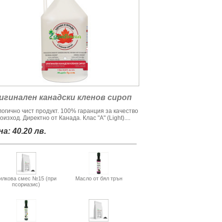
игинален канадски кленов сироп
логично чист продукт. 100% гаранция за качество
оизход. Директно от Канада. Клас "А" (Light)....
а: 40.20 лв.
илкова смес №15 (при
Масло от бял трън
псориазис)