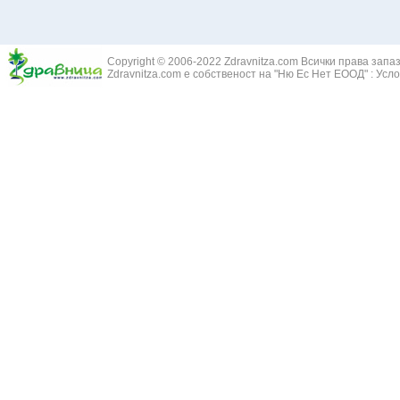
Здравец - Ge
Белодробна склероза
Златовръх - 
Болки в ушите
Змийски лапа
Бронхиектазии - разширение на бронхите
Copyright © 2006-2022 Zdravnitza.com Всички права запа
Змийско мляк
Бронхиолит
Zdravnitza.com е собственост на "Ню Ес Нет ЕООД" :
Усло
Зърнастец -
Бронхит
Иглика - Fl. 
Бронхопневмония
Изсипливче -
Възпаление на тъпанчето
Исиот - Zingib
Възпалено гърло
Исландски ли
Задавяне с чуждо тяло
Исоп - Hyssop
Кашлица
Калина - Vib
Кръвоизлив от носа
Калоферче -
Ларингит
Каменоломка 
Мениеров синдром
Камшик - Agr
Моноцитна ангина
Карамфил - E
Плеврит
Кафяво морск
Саркоидоза
Кисел трън - 
Сенна хрема
Клинавче /орл
Синуит
Коило - Stipa
Сърбеж в ушите
Комунига - Me
Трахеит
Коноп - Canna
Туберкулоза
Конски кесте
Фарингит