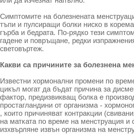
или да изчезнат напълно.
Симптомите на болезнената менструаци
тъпи и пулсиращи болки ниско в корем
гърба и бедрата. По-рядко тези симпто
гадене и повръщане, редки изпражнения
световъртеж.
Какви са причините за болезнена м
Известни хормонални промени по врем
цикъл могат да бъдат причина за дисме
фактор, предизвикващ болка е произво
простагландини от организма - хормон
, които причиняват контракции (свивани
на матката по време на менструация и 
изхвърляне извън организма на менстр