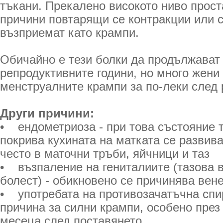
тъкани. Прекалено високото ниво прос
причини повтарящи се контракции или с
възприемат като крампи.
Обичайно е тези болки да продължават
репродуктивните години, но много жени
менструалните крампи за по-леки след 
Други причини:
• ендометриоза - при това състояние т
покрива кухината на матката се развива
често в маточни тръби, яйчници и таз
• възпаление на гениталиите (тазова 
болест) - обикновено се причинява вен
• употребата на противозачатъчна спи
причина за силни крампи, особено през
месеца след поставянето