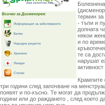
Болезнена
(дисменор
Всичко за Дисменорея:
термин за
- тъпи и 
Информация за заболяването
долната ч
Билки
някои жен
и по врем
Народни рецепти
кръвотече
Хранене
те са дост
нарушат е
Лекари
активност
Статии
Крампите 
три години след започване на менструац
появят и по-късно. Те могат да продълж
години или до раждането , след което д