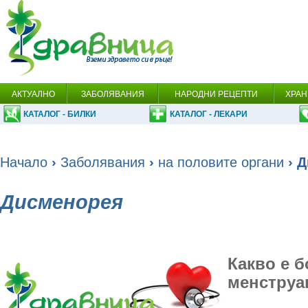
АКТУАЛНО
ЗАБОЛЯВАНИЯ
НАРОДНИ РЕЦЕПТИ
ХРАН
КАТАЛОГ - БИЛКИ
КАТАЛОГ - ЛЕКАРИ
Начало
›
Заболявания
›
на половите органи
› 
Дисменорея
Какво е 
менструа