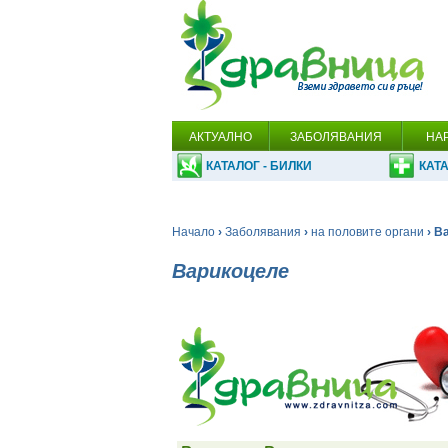
АКТУАЛНО
ЗАБОЛЯВАНИЯ
НА
КАТАЛОГ - БИЛКИ
КАТА
Начало
›
Заболявания
›
на половите органи
› В
Варикоцеле