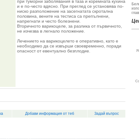
при туморни заболявания в таза и коремната кухина
Бел
и е по-често вдясно. При преглед се установява по-
изп
ниско разположение на засегнатата скротална
гла
половина, вените на тестиса са препълнени,
Цен
напрегнати и често болезнени.
Вторичното варикоцеле, за разлика от първичното,
не изчезва в легнало положение.
Лечението на варикоцелето е оперативно, като е
необходимо да се извърши своевременно, поради
опасност от евентуално безплодие.
Я
Со
ка
Добави информация от теб
Задай въпрос