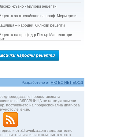
Високо кръвно - билкови рецепти
Рецепта за отслабване на проф. Мермерски
Кашлица – народни, билкови рецепти
Рецепта на проф. д-р Петър Манолов при
лит
Разработено от
НЮ ЕС НЕТ ЕООД
редупреждава, че предоставената
аниците на ЗДРАВНИЦА не може да замени
ар, поставянето на професионална диагноза
нужното лечение.
териали от Zdravnitza.com задължително
не на източника и линк към съответната