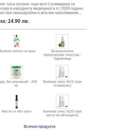
ият трън (познат още като Силимарин) се
олзва в народната медицината от 2000 години,
вно при чернодробни и жлъчни заболявания....
а: 14.90 лв.
бълков пектин на прах
Безалкохолна
прополисова тинктура -
Здравница
да, без алуминий - 250
Билкова смес №15 (при
гр.
псориазис)
Масло от бял трън
Билкова смес №20 (при
киста на яйчниците)
Всички продукти