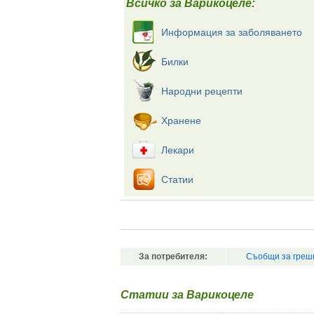
Всичко за Варикоцеле:
Информация за заболяването
Билки
Народни рецепти
Хранене
Лекари
Статии
За потребителя:
Съобщи за греш
Статии за Варикоцеле