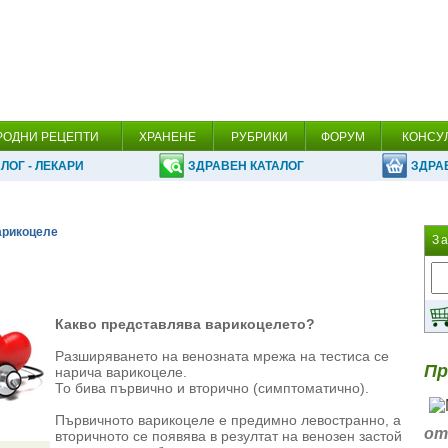
РОДНИ РЕЦЕПТИ
ХРАНЕНЕ
РУБРИКИ
ФОРУМ
КОНСУ
ЛОГ - ЛЕКАРИ
ЗДРАВЕН КАТАЛОГ
ЗДРА
арикоцеле
З
Какво представлява варикоцелето?
Разширяването на венозната мрежа на тестиса се
Пр
нарича варикоцеле.
То бива първично и вторично (симптоматично).
Първичното варикоцеле е предимно левостранно, а
от
вторичното се появява в резултат на венозен застой