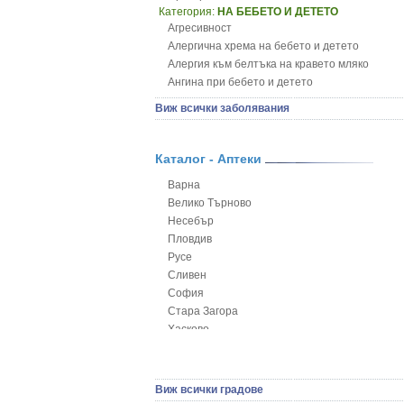
Категория:
НА БЕБЕТО И ДЕТЕТО
Агресивност
Алергична хрема на бебето и детето
Алергия към белтъка на кравето мляко
Ангина при бебето и детето
Анемия при бебето и детето
Виж всички заболявания
Апетит - пълни деца
Аромотерапия и децата
Безапетитие при бебето и детето
Каталог - Аптеки
Бронхиална астма при бебето и детето
Варна
Бронхит и пневмония при деца
Велико Търново
Варицела
Несебър
Висока температура на бебето и детето
Пловдив
Възпаление на ушите на бебето и детето
Русе
Глисти
Сливен
Грижа за пъпа на новороденото
София
Грип при бебето и детето
Стара Загора
Гърч
Хасково
Да отгледам и възпитам детето си
Ямбол
Детска церебрална парализа
Детски аутизъм
Детски диабет
Виж всички градове