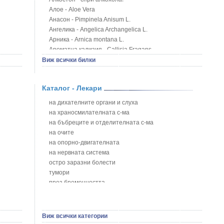
Алое - Aloe Vera
Анасон - Pimpinela Anisum L.
Ангелика - Angelica Archangelica L.
Арника - Arnica montana L.
Ароматна кализия - Callisia Fragans
Арония - Sorbus melanocorpa
Виж всички билки
Бабини зъби - Tribulus terrestris
Билки за бани при хемороиди
Каталог - Лекари
Блатен аир - Acorus calamus L.
Блатен тъжник - Spirea ulmaria L.
на дихателните органи и слуха
Блян
на храносмилателната с-ма
Бобови шушулки - Phaseolus Vulgaris L.
на бъбреците и отделителната с-ма
Божур - Paeonia Decora
на очите
Борови връхчета - Pinus sylvestris
на опорно-двигателната
Босилек - Ocimum Basillicum
на нервната система
Брей - Tamus Communis
остро заразни болести
Брош - Rubia tinctorum L.
тумори
Бръшлян - Hedera helix L.
през бременността
Бряст - Ulmus
на сърцето и кръвоносните съдове
Бушменски отровен храст - Acokanthera oppositifolia
на устната кухина
Бял имел - Viscum album L.
сексуални проблеми
Виж всички категории
Бял оман - Inula Helenium L.
на половите органи