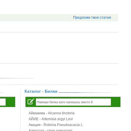
Предложи твоя статия
Каталог - Билки
Айважива - Alcanna tinctoria
АЙИЕ - Artemisia argyi Levl
Акация - Robinia Pseudoacacia L.
Алкостоп - спри алкохола!