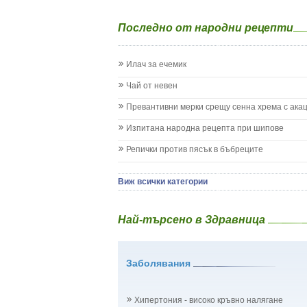
Екземи при деца
Епилепсия при деца
Последно от народни рецепти
Жълтеница
Запек на бебето и детето
Заушка
Илач за ечемик
Имунизационен календар
Кашлица при бебето и детето
Чай от невен
Коклюш при бебето и детето
Превантивни мерки срещу сенна хрема с ака
Колики
Менингит
Изпитана народна рецепта при шипове
Млечни зъби
Репички против пясък в бъбреците
Млечница
Морбили
Нощно напикаване - енуреза
Виж всички категории
Отит
Отравяне
Най-търсено в Здравница
Плач
Подсичане
Проблеми в пикочните пътища и бъбреците
Заболявания
Проблеми с очите на бебето и детето
Разстройство - диария при бебето и детето
Рахит
Хипертония - високо кръвно налягане
Рубеола