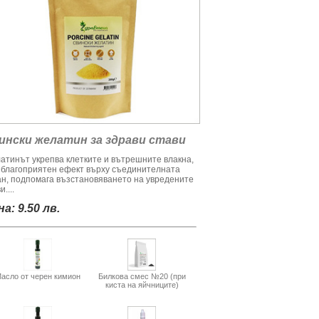
ински желатин за здрави стави
атинът укрепва клетките и вътрешните влакна,
 благоприятен ефект върху съединителната
ан, подпомага възстановяването на увредените
и....
а: 9.50 лв.
асло от черен кимион
Билкова смес №20 (при
киста на яйчниците)