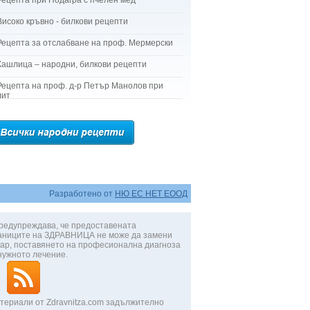
Рецепта при Подагра с пчелен мед
Високо кръвно - билкови рецепти
Рецепта за отслабване на проф. Мермерски
Кашлица – народни, билкови рецепти
Рецепта на проф. д-р Петър Манолов при
лит
Разработено от
НЮ ЕС НЕТ ЕООД
редупреждава, че предоставената
аниците на ЗДРАВНИЦА не може да замени
ар, поставянето на професионална диагноза
нужното лечение.
териали от Zdravnitza.com задължително