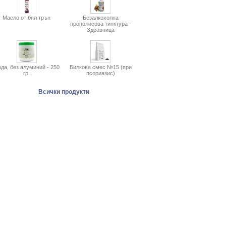
Масло от бял трън
Безалкохолна
прополисова тинктура -
Здравница
да, без алуминий - 250
Билкова смес №15 (при
гр.
псориазис)
Всички продукти