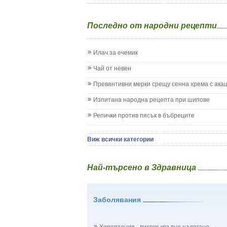
Екземи при деца
Епилепсия при деца
Последно от народни рецепти
Жълтеница
Запек на бебето и детето
Заушка
Илач за ечемик
Имунизационен календар
Кашлица при бебето и детето
Чай от невен
Коклюш при бебето и детето
Превантивни мерки срещу сенна хрема с ака
Колики
Менингит
Изпитана народна рецепта при шипове
Млечни зъби
Репички против пясък в бъбреците
Млечница
Морбили
Нощно напикаване - енуреза
Виж всички категории
Отит
Отравяне
Най-търсено в Здравница
Плач
Подсичане
Проблеми в пикочните пътища и бъбреците
Заболявания
Проблеми с очите на бебето и детето
Разстройство - диария при бебето и детето
Рахит