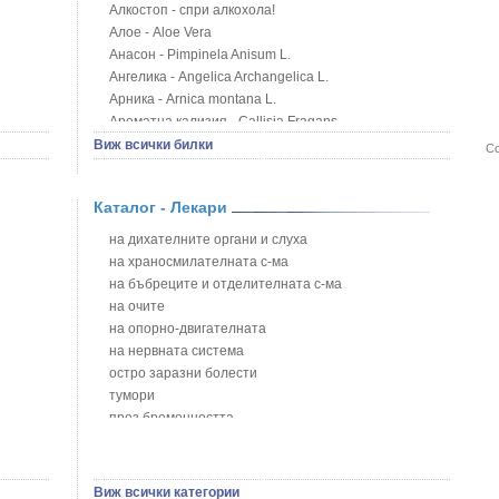
Алкостоп - спри алкохола!
Алое - Aloe Vera
Анасон - Pimpinela Anisum L.
Ангелика - Angelica Archangelica L.
Арника - Arnica montana L.
Ароматна кализия - Callisia Fragans
Арония - Sorbus melanocorpa
Виж всички билки
Со
Бабини зъби - Tribulus terrestris
Билки за бани при хемороиди
Каталог - Лекари
Блатен аир - Acorus calamus L.
Блатен тъжник - Spirea ulmaria L.
на дихателните органи и слуха
Блян
на храносмилателната с-ма
Бобови шушулки - Phaseolus Vulgaris L.
на бъбреците и отделителната с-ма
Божур - Paeonia Decora
на очите
Борови връхчета - Pinus sylvestris
на опорно-двигателната
Босилек - Ocimum Basillicum
на нервната система
Брей - Tamus Communis
остро заразни болести
Брош - Rubia tinctorum L.
тумори
Бръшлян - Hedera helix L.
през бременността
Бряст - Ulmus
на сърцето и кръвоносните съдове
Бушменски отровен храст - Acokanthera oppositifolia
на устната кухина
Бял имел - Viscum album L.
сексуални проблеми
Виж всички категории