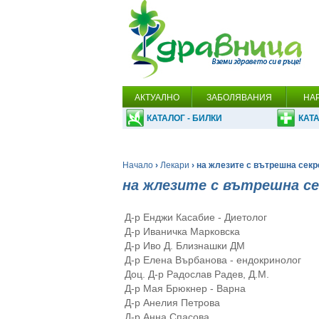
АКТУАЛНО
ЗАБОЛЯВАНИЯ
НА
КАТАЛОГ - БИЛКИ
КАТА
Начало
›
Лекари
› на жлезите с вътрешна секр
на жлезите с вътрешна с
Д-р Енджи Касабие - Диетолог
Д-р Иваничка Марковска
Д-р Иво Д. Близнашки ДМ
Д-р Елена Върбанова - ендокринолог
Доц. Д-р Радослав Радев, Д.М.
Д-р Мая Брюкнер - Варна
Д-р Анелия Петрова
Д-р Анна Спасова