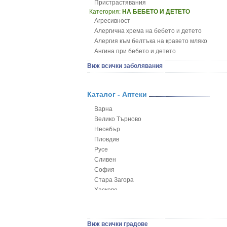
Пристрастявания
Категория:
НА БЕБЕТО И ДЕТЕТО
Агресивност
Алергична хрема на бебето и детето
Алергия към белтъка на кравето мляко
Ангина при бебето и детето
Анемия при бебето и детето
Виж всички заболявания
Апетит - пълни деца
Аромотерапия и децата
Безапетитие при бебето и детето
Каталог - Аптеки
Бронхиална астма при бебето и детето
Варна
Бронхит и пневмония при деца
Велико Търново
Варицела
Несебър
Висока температура на бебето и детето
Пловдив
Възпаление на ушите на бебето и детето
Русе
Глисти
Сливен
Грижа за пъпа на новороденото
София
Грип при бебето и детето
Стара Загора
Гърч
Хасково
Да отгледам и възпитам детето си
Ямбол
Детска церебрална парализа
Детски аутизъм
Детски диабет
Виж всички градове