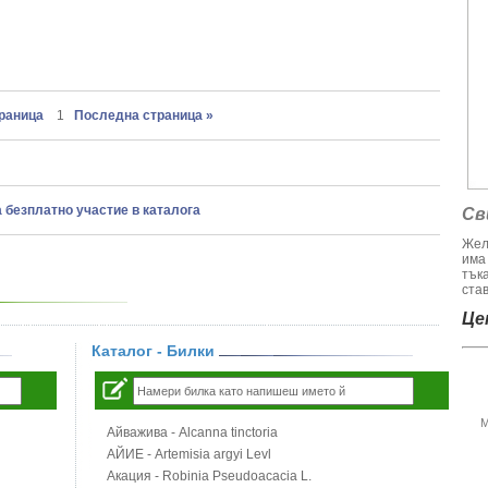
траница
1
Последна страница »
а безплатно участие в каталога
Св
Жел
има
тък
став
Цен
Каталог - Билки
М
Айважива - Alcanna tinctoria
АЙИЕ - Artemisia argyi Levl
Акация - Robinia Pseudoacacia L.