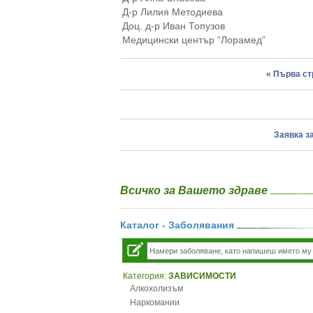
Д-р Лилия Методиева
Доц. д-р Иван Топузов
Медицински център “Лорамед”
« Първа с
Заявка з
Всичко за Вашето здраве
Каталог - Заболявания
Категория:
ЗАВИСИМОСТИ
Алкохолизъм
Наркомании