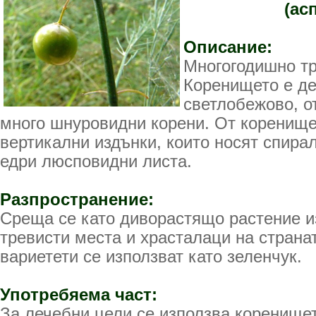
(ас
Описание:
Многогодишно тр
Коренището е де
светлобежово, от
много шнуровидни корени. От коренище
вертикални издънки, които носят спира
едри люсповидни листа.
Разпространение:
Среща се като диворастящо растение и
тревисти места и храсталаци на страна
вариетети се използват като зеленчук.
Употребяема част:
За лечебни цели се използва коренищет