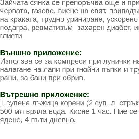
Зайчата сянка се препоръчва още и пр
червата, газове, виене на свят, припадъ
на краката, трудно уриниране, ускорен
подагра, ревматизъм, захарен диабет, 
глисти.
Външно приложение:
Използва се за компреси при лунички на
налагане на лапи при гнойни пъпки и т
рани, за бани при обрив.
Вътрешно приложение:
1 супена лъжица корени (2 суп. л. стрък
500 мл вряла вода. Кисне 1 час. Пие се
ядене, 4 пъти дневно.