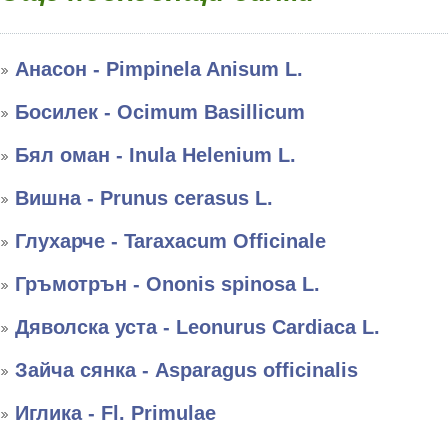
Анасон - Pimpinela Anisum L.
Босилек - Ocimum Basillicum
Бял оман - Inula Helenium L.
Вишна - Prunus cerasus L.
Глухарче - Taraxacum Officinale
Гръмотрън - Ononis spinosa L.
Дяволска уста - Leonurus Cardiaca L.
Зайча сянка - Asparagus officinalis
Иглика - Fl. Primulae