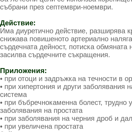
събрани през септември-ноември.
Действие:
Има диуретично действие, разширява к
снижава повишеното артериално наляга
сърдечната дейност, потиска обмяната 
засилва сърдечните съкращения.
Приложения:
• при отоци и задръжка на течности в о
• при хипертония и други заболявания 
система
• при бъбречнокаменна болест, трудно 
заболявания на простата
• при заболявания на черния дроб и да
• при увеличена простата