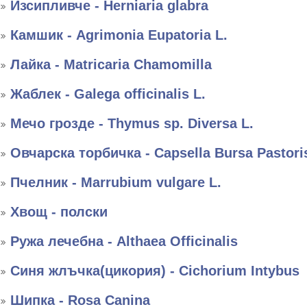
Изсипливче - Herniaria glabra
Камшик - Agrimonia Eupatoria L.
Лайка - Matricaria Chamomilla
Жаблек - Galega officinalis L.
Мечо грозде - Thymus sp. Diversa L.
Овчарска торбичка - Capsella Bursa Pastori
Пчелник - Marrubium vulgare L.
Хвощ - полски
Ружа лечебна - Althaea Officinalis
Синя жлъчка(цикория) - Cichorium Intybus
Шипка - Rosa Canina