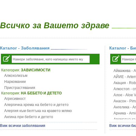
Всичко за Вашето здраве
Каталог - Заболявания
Каталог - Б
Категория:
ЗАВИСИМОСТИ
Айважива - Al
Алкохолизъм
АЙИЕ - Artemi
Наркомании
Акация - Rob
Пристрастявания
Алкостоп - с
Категория:
НА БЕБЕТО И ДЕТЕТО
Алое - Aloe 
Агресивност
Анасон - Pim
Алергична хрема на бебето и детето
Ангелика - An
Алергия към белтъка на кравето мляко
Арника - Arn
Ангина при бебето и детето
Ароматна кал
Анемия при бебето и детето
Арония - So
Виж всички заболявания
Виж всички би
Апетит - пълни деца
Бабини зъби -
Аромотерапия и децата