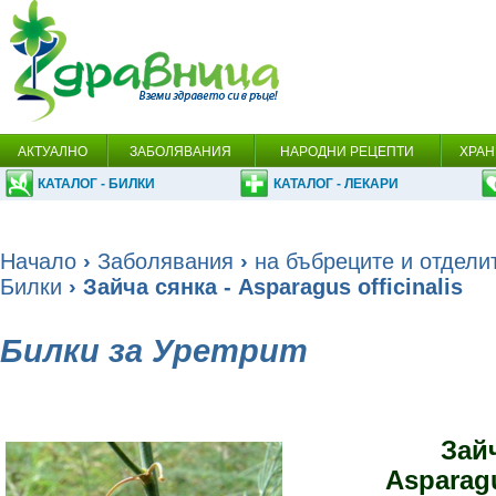
АКТУАЛНО
ЗАБОЛЯВАНИЯ
НАРОДНИ РЕЦЕПТИ
ХРАН
КАТАЛОГ - БИЛКИ
КАТАЛОГ - ЛЕКАРИ
Начало
›
Заболявания
›
на бъбреците и отдели
Билки
› Зайча сянка - Asparagus officinalis
Билки за Уретрит
Зай
Asparagu