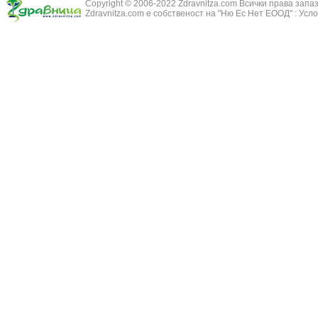
Copyright © 2006-2022 Zdravnitza.com Всички права запа
Змийско мляк
Бронхиолит
Zdravnitza.com е собственост на "Ню Ес Нет ЕООД" :
Усло
Зърнастец -
Бронхит
Иглика - Fl. 
Бронхопневмония
Изсипливче -
Възпаление на тъпанчето
Исиот - Zingib
Възпалено гърло
Исландски ли
Задавяне с чуждо тяло
Исоп - Hyssop
Кашлица
Калина - Vib
Кръвоизлив от носа
Калоферче -
Ларингит
Каменоломка 
Мениеров синдром
Камшик - Agr
Моноцитна ангина
Карамфил - E
Плеврит
Кафяво морск
Саркоидоза
Кисел трън - 
Сенна хрема
Клинавче /орл
Синуит
Коило - Stipa
Сърбеж в ушите
Комунига - Me
Трахеит
Коноп - Canna
Туберкулоза
Конски кесте
Фарингит
Копитник - A
Хрема
Коприва - Urt
Категория:
НА ЖЛЕЗИТЕ С ВЪТРЕШНА СЕКРЕЦИЯ
Адипозо-генитална дистрофия
Копър - Anet