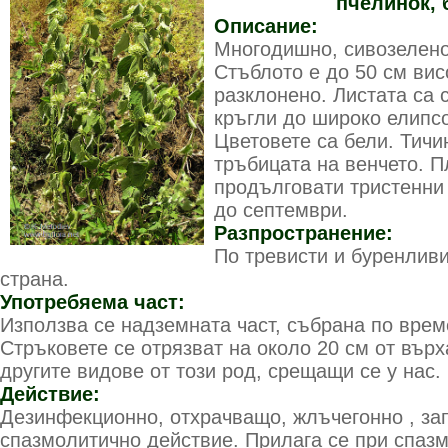
пчелинок, 
Описание:
Многодишно, сивозелено
Стъблото е до 50 см вис
разклонено. Листата са
кръгли до широко елипс
Цветовете са бели. Тичин
тръбицата на венчето. П
продълговати тристенни
до септември.
Разпространение:
По тревисти и буренливи
страна.
Употребяема част:
Използва се надземната част, събрана по врем
Стръковете се отрязват на около 20 см от върх
другите видове от този род, срещащи се у нас.
Действие:
Дезинфекционно, отхрачващо, жлъчегонно , за
спазмолитично действие. Прилага се при спаз