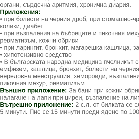
органи, сърдечна аритмия, хронична диария.
Приложения:
• при болести на черния дроб, при стомашно-ч
колики, диабет
• при възпаления на бъбреците и пикочния мех
ревматизъм, кожни обриви
• при ларингит, бронхит, магарешка кашлица, з
• хипотензивно средство
• В българската народна медицина пчелникът с
емфизем, кашлица, бронхит, болести на черния 
нередовна менструация, хемороиди, възпалени
пикочния мехур, ревматизъм.
Външно приложение:
За бани при кожни обри
налагане на лапи при циреи, възпаление на л
Вътрешно приложение:
2 с.л. от билката се 
5 минути. Пие се 15 минути преди ядене по 100