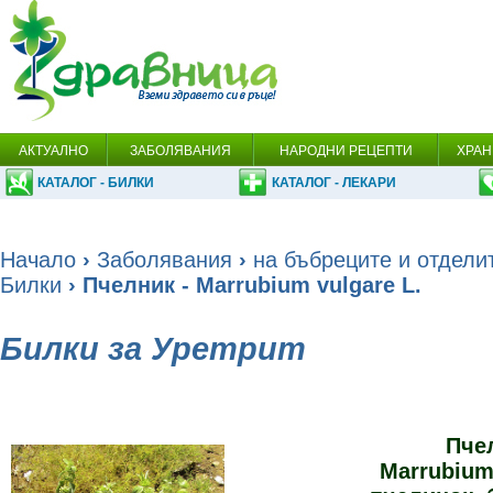
АКТУАЛНО
ЗАБОЛЯВАНИЯ
НАРОДНИ РЕЦЕПТИ
ХРАН
КАТАЛОГ - БИЛКИ
КАТАЛОГ - ЛЕКАРИ
Начало
›
Заболявания
›
на бъбреците и отдели
Билки
› Пчелник - Marrubium vulgare L.
Билки за Уретрит
Пче
Marrubium 