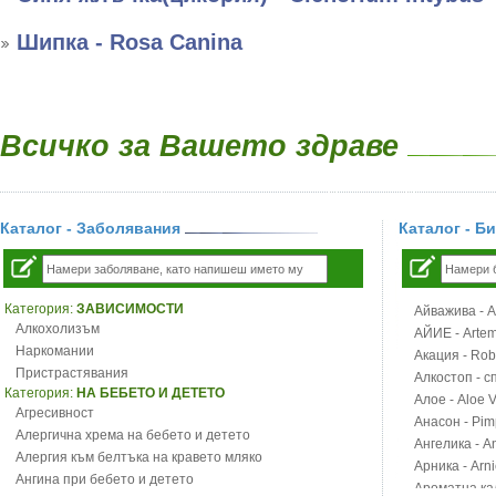
Шипка - Rosa Canina
Всичко за Вашето здраве
Каталог - Заболявания
Каталог - Б
Категория:
ЗАВИСИМОСТИ
Айважива - Al
Алкохолизъм
АЙИЕ - Artemi
Наркомании
Акация - Rob
Пристрастявания
Алкостоп - с
Категория:
НА БЕБЕТО И ДЕТЕТО
Алое - Aloe 
Агресивност
Анасон - Pim
Алергична хрема на бебето и детето
Ангелика - An
Алергия към белтъка на кравето мляко
Арника - Arn
Ангина при бебето и детето
Ароматна кал