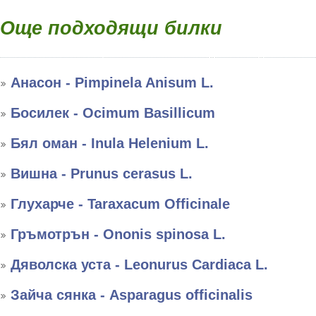
Още подходящи билки
Анасон - Pimpinela Anisum L.
Босилек - Ocimum Basillicum
Бял оман - Inula Helenium L.
Вишна - Prunus cerasus L.
Глухарче - Taraxacum Officinale
Гръмотрън - Ononis spinosa L.
Дяволска уста - Leonurus Cardiaca L.
Зайча сянка - Asparagus officinalis