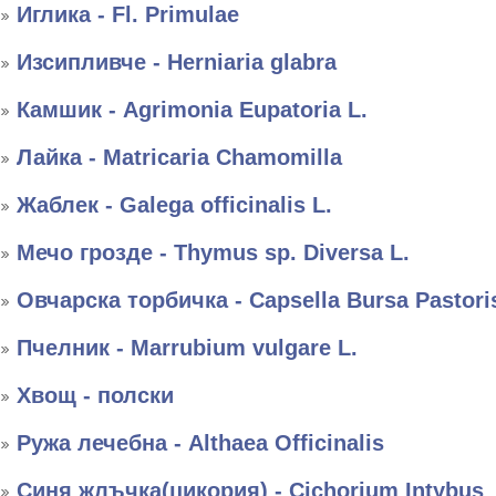
Иглика - Fl. Primulae
Изсипливче - Herniaria glabra
Камшик - Agrimonia Eupatoria L.
Лайка - Matricaria Chamomilla
Жаблек - Galega officinalis L.
Мечо грозде - Thymus sp. Diversa L.
Овчарска торбичка - Capsella Bursa Pastori
Пчелник - Marrubium vulgare L.
Хвощ - полски
Ружа лечебна - Althaea Officinalis
Синя жлъчка(цикория) - Cichorium Intybus