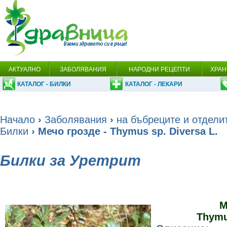
АКТУАЛНО
ЗАБОЛЯВАНИЯ
НАРОДНИ РЕЦЕПТИ
ХРАН
КАТАЛОГ - БИЛКИ
КАТАЛОГ - ЛЕКАРИ
Начало
›
Заболявания
›
на бъбреците и отдели
Билки
› Мечо грозде - Thymus sp. Diversa L.
Билки за Уретрит
М
Thymu