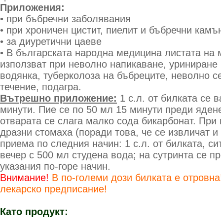
Приложения:
• при бъбречни заболявания
• при хроничен цистит, пиелит и бъбречни камъ
• за диуретични цаеве
• В българската народна медицина листата на 
използват при неволно напикаване, уриниране 
водянка, туберколоза на бъбреците, неволно с
течение, подагра.
Вътрешно приложение:
1 с.л. от билката се 
минути. Пие се по 50 мл 15 минути преди ядене
отварата се слага малко сода бикарбонат. При 
дразни стомаха (поради това, че се извличат и 
приема по следния начин: 1 с.л. от билката, си
вечер с 500 мл студена вода; на сутринта се п
указания по-горе начин.
Внимание!
В по-големи дози билката е отровна
лекарско предписание!
Като продукт: