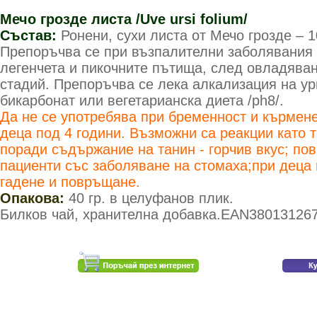
Мечо грозде листа /Uve ursi folium/
Състав:
Ронени, сухи листа от Мечо грозде – 
Препоръчва се при възпалителни заболявания 
легенчета и пикочните пътища, след овладяван
стадий. Препоръчва се лека алкализация на ур
бикарбонат или вегетарианска диета /ph8/.
Да не се употребява при бременност и кърмене
деца под 4 години. Възможни са реакции като т
поради съдържание на танин - горчив вкус; по
пациенти със заболяване на стомаха;при деца
гадене и повръщане.
Опакова:
40 гр. в целуфанов плик.
Билков чай, хранителна добавка.EAN38013126