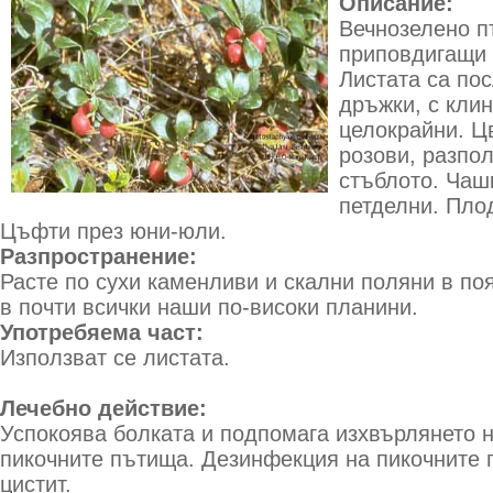
Описание:
Вечнозелено п
приповдигащи 
Листата са по
дръжки, с клин
целокрайни. Ц
розови, разпо
стъблото. Чашк
петделни. Пло
Цъфти през юни-юли.
Разпространение:
Расте по сухи каменливи и скални поляни в по
в почти всички наши по-високи планини.
Употребяема част:
Използват се листата.
Лечебно действие:
Успокоява болката и подпомага изхвърлянето н
пикочните пътища. Дезинфекция на пикочните 
цистит.