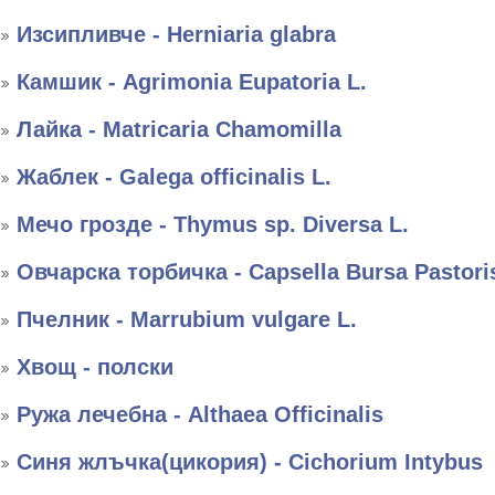
Изсипливче - Herniaria glabra
Камшик - Agrimonia Eupatoria L.
Лайка - Matricaria Chamomilla
Жаблек - Galega officinalis L.
Мечо грозде - Thymus sp. Diversa L.
Овчарска торбичка - Capsella Bursa Pastori
Пчелник - Marrubium vulgare L.
Хвощ - полски
Ружа лечебна - Althaea Officinalis
Синя жлъчка(цикория) - Cichorium Intybus