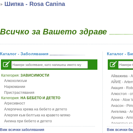
Шипка - Rosa Canina
Всичко за Вашето здраве
Каталог - Заболявания
Каталог - Б
Категория:
ЗАВИСИМОСТИ
Айважива - Al
Алкохолизъм
АЙИЕ - Artemi
Наркомании
Акация - Rob
Пристрастявания
Алкостоп - с
Категория:
НА БЕБЕТО И ДЕТЕТО
Алое - Aloe 
Агресивност
Анасон - Pim
Алергична хрема на бебето и детето
Ангелика - An
Алергия към белтъка на кравето мляко
Арника - Arn
Ангина при бебето и детето
Ароматна кал
Анемия при бебето и детето
Арония - So
Виж всички заболявания
Виж всички би