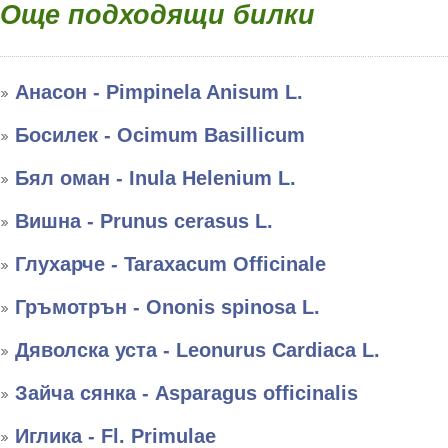
Още подходящи билки
Анасон - Pimpinela Anisum L.
Босилек - Ocimum Basillicum
Бял оман - Inula Helenium L.
Вишна - Prunus cerasus L.
Глухарче - Taraxacum Officinale
Гръмотрън - Ononis spinosa L.
Дяволска уста - Leonurus Cardiaca L.
Зайча сянка - Asparagus officinalis
Иглика - Fl. Primulae