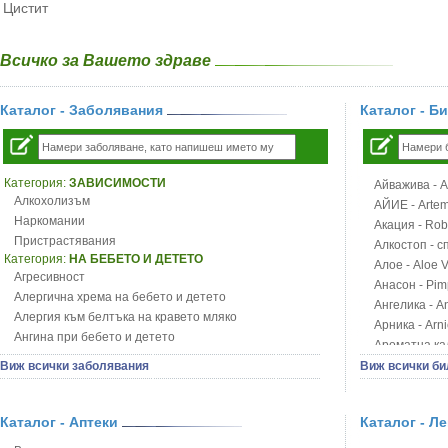
Цистит
Всичко за Вашето здраве
Каталог - Заболявания
Каталог - Б
Категория:
ЗАВИСИМОСТИ
Айважива - Al
Алкохолизъм
АЙИЕ - Artemi
Наркомании
Акация - Rob
Пристрастявания
Алкостоп - с
Категория:
НА БЕБЕТО И ДЕТЕТО
Алое - Aloe 
Агресивност
Анасон - Pim
Алергична хрема на бебето и детето
Ангелика - An
Алергия към белтъка на кравето мляко
Арника - Arn
Ангина при бебето и детето
Ароматна кал
Анемия при бебето и детето
Арония - So
Виж всички заболявания
Виж всички би
Апетит - пълни деца
Бабини зъби -
Аромотерапия и децата
Билки за ба
Безапетитие при бебето и детето
Каталог - Аптеки
Каталог - Л
Блатен аир -
Бронхиална астма при бебето и детето
Блатен тъжни