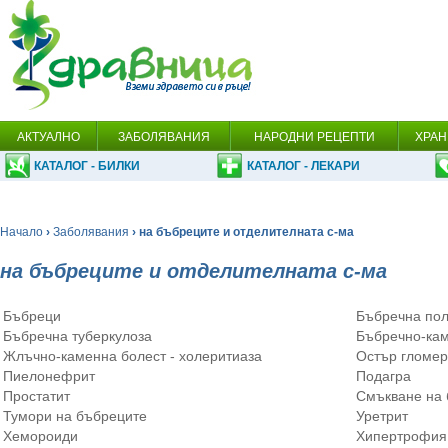
АКТУАЛНО
ЗАБОЛЯВАНИЯ
НАРОДНИ РЕЦЕПТИ
ХРАН
КАТАЛОГ - БИЛКИ
КАТАЛОГ - ЛЕКАРИ
Начало
›
Заболявания
› на бъбреците и отделителната с-ма
на бъбреците и отделителната с-ма
Бъбреци
Бъбречна пол
Бъбречна туберкулоза
Бъбречно-кам
Жлъчно-каменна болест - холеритиаза
Остър гломе
Пиелонефрит
Подагра
Простатит
Смъкване на 
Тумори на бъбреците
Уретрит
Хемороиди
Хипертрофия 