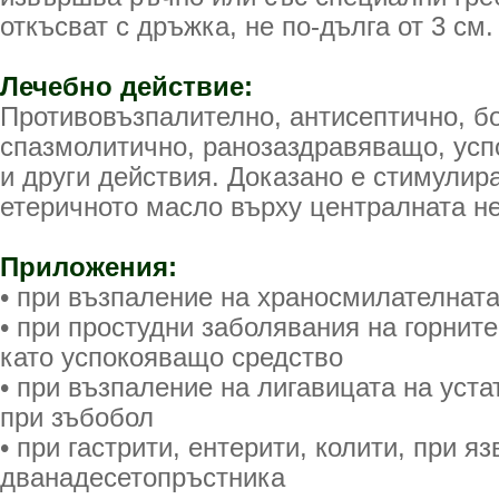
откъсват с дръжка, не по-дълга от 3 см.
Лечебно действие:
Противовъзпалително, антисептично, б
спазмолитично, ранозаздравяващо, усп
и други действия. Доказано е стимулир
етеричното масло върху централната н
Приложения:
• при възпаление на храносмилателнат
• при простудни заболявания на горнит
като успокояващо средство
• при възпаление на лигавицата на устат
при зъбобол
• при гастрити, ентерити, колити, при я
дванадесетопръстника