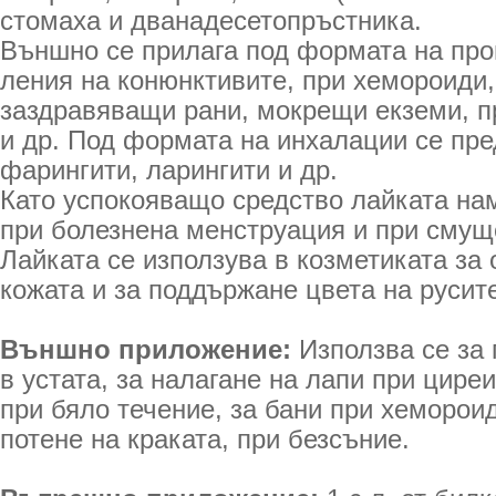
стомаха и дванадесетопръстника.
Външно се прилага под формата на про
ления на конюнктивите, при хемороиди,
заздравяващи рани, мокрещи екземи, пр
и др. Под формата на инхалации се пред
фарингити, ларингити и др.
Като успокояващо средство лайката н
при болезнена менструация и при смуще
Лайката се използува в козметиката за
кожата и за поддържане цвета на русите
Външно приложение:
Използва се за 
в устата, за налагане на лапи при цире
при бяло течение, за бани при хеморои
потене на краката, при безсъние.