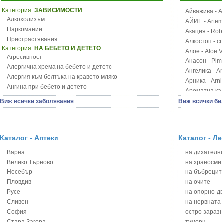
Категория:
ЗАВИСИМОСТИ
Айважива - Al
Алкохолизъм
АЙИЕ - Artemi
Наркомании
Акация - Rob
Пристрастявания
Алкостоп - с
Категория:
НА БЕБЕТО И ДЕТЕТО
Алое - Aloe 
Агресивност
Анасон - Pim
Алергична хрема на бебето и детето
Ангелика - An
Алергия към белтъка на кравето мляко
Арника - Arn
Ангина при бебето и детето
Ароматна кал
Анемия при бебето и детето
Арония - So
Виж всички заболявания
Виж всички би
Апетит - пълни деца
Бабини зъби -
Аромотерапия и децата
Билки за ба
Безапетитие при бебето и детето
Блатен аир -
Бронхиална астма при бебето и детето
Каталог - Аптеки
Каталог - Л
Блатен тъжни
Бронхит и пневмония при деца
Блян
Варна
на дихателни
Варицела
Бобови шушул
Велико Търново
на храносми
Висока температура на бебето и детето
Божур - Paeo
Несебър
на бъбрецит
Възпаление на ушите на бебето и детето
Борови връхче
Пловдив
на очите
Глисти
Босилек - Oc
Русе
на опорно-д
Грижа за пъпа на новороденото
Брей - Tamu
Сливен
на нервната
Грип при бебето и детето
Брош - Rubia 
София
остро зараз
Гърч
Бръшлян - He
Стара Загора
тумори