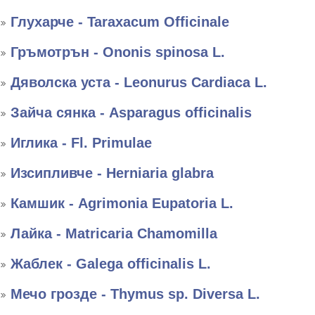
Глухарче - Taraxacum Officinale
Гръмотрън - Ononis spinosa L.
Дяволска уста - Leonurus Cardiaca L.
Зайча сянка - Asparagus officinalis
Иглика - Fl. Primulae
Изсипливче - Herniaria glabra
Камшик - Agrimonia Eupatoria L.
Лайка - Matricaria Chamomilla
Жаблек - Galega officinalis L.
Мечо грозде - Thymus sp. Diversa L.