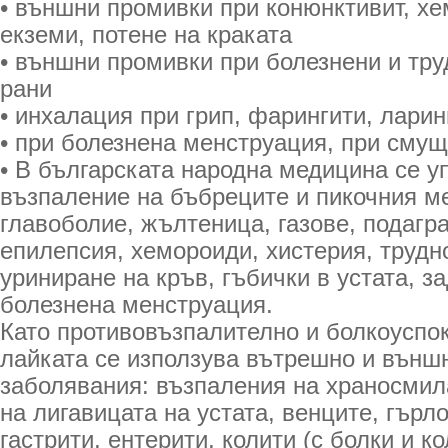
• външни промивки при конюнктивит, х
екземи, потене на краката
• външни промивки при болезнени и тр
рани
• инхалация при грип, фарингити, ларин
• при болезнена менструация, при смущ
• В българската народна медицина се у
възпаление на бъбреците и пикочния ме
главоболие, жълтеница, газове, подагр
епилепсия, хемороиди, хистерия, трудн
уриниране на кръв, гъбички в устата, з
болезнена менструация.
Като противовъзпалително и болкоуспо
лайката се използува вътрешно и външ
заболявания: възпаления на храносми
на лигавицата на устата, венците, гърло
гастрити, ентерити, колити (с болки и ко