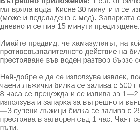
Вътрешно приложение:
1 с.л. от бил
мл вряла вода. Кисне 30 минути и се и
(може и подсладено с мед). Запарката 
дневно и се пие 15 минути преди ядене.
Имайте предвид, че хамазуленът, на ко
противовъзпалителното действие на бил
престояване във воден разтвор бързо с
Най-добре е да се използува извлек, по
чаени лъжички билка се залива с 500 г
8 часа се прецежда и се изпива за 1—2 
използува и запарка за вътрешно и въ
—3 супени лъжици билка се залива с 25
пре­стоява в затворен съд 1 час. Чаят с
пъти.