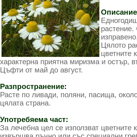
Описание
Едногодиш
растение.
изправено,
Цялото ра
цветните 
характерна приятна миризма и остър, в
Цъфти от май до август.
Разпространение:
Расте по ливади, поляни, пасища, окол
цялата страна.
Употребяема част:
За лечебна цел се използват цветните 
извършва ръчно или със специални гре