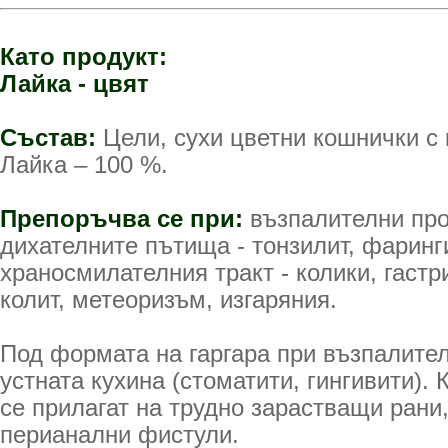
Като продукт:
Лайка - цвят
Състав:
Цели, сухи цветни кошнички с
Лайка – 100 %.
Препоръчва се при:
възпалителни про
дихателните пътища - тонзилит, фаринг
храносмилателния тракт - колики, гастри
колит, метеоризъм, изгаряния.
Под формата на гаргара при възпалите
устната кухина (стоматити, гингивити).
се прилагат на трудно зарастващи рани
перианални фистули.