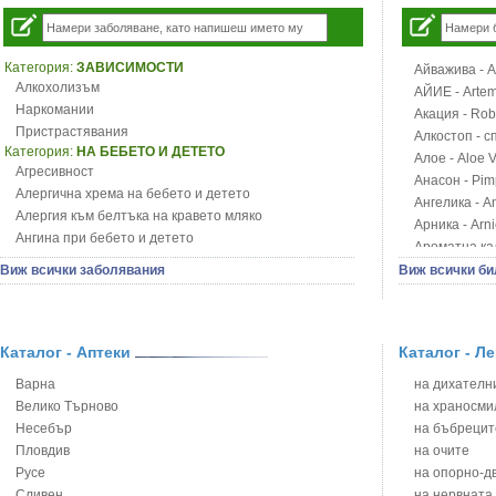
Категория:
ЗАВИСИМОСТИ
Айважива - Al
Алкохолизъм
АЙИЕ - Artemi
Наркомании
Акация - Rob
Пристрастявания
Алкостоп - с
Категория:
НА БЕБЕТО И ДЕТЕТО
Алое - Aloe 
Агресивност
Анасон - Pim
Алергична хрема на бебето и детето
Ангелика - An
Алергия към белтъка на кравето мляко
Арника - Arn
Ангина при бебето и детето
Ароматна кал
Анемия при бебето и детето
Арония - So
Виж всички заболявания
Виж всички би
Апетит - пълни деца
Бабини зъби -
Аромотерапия и децата
Билки за ба
Безапетитие при бебето и детето
Блатен аир -
Бронхиална астма при бебето и детето
Каталог - Аптеки
Каталог - Л
Блатен тъжни
Бронхит и пневмония при деца
Блян
Варна
на дихателни
Варицела
Бобови шушул
Велико Търново
на храносми
Висока температура на бебето и детето
Божур - Paeo
Несебър
на бъбрецит
Възпаление на ушите на бебето и детето
Борови връхче
Пловдив
на очите
Глисти
Босилек - Oc
Русе
на опорно-д
Грижа за пъпа на новороденото
Брей - Tamu
Сливен
на нервната