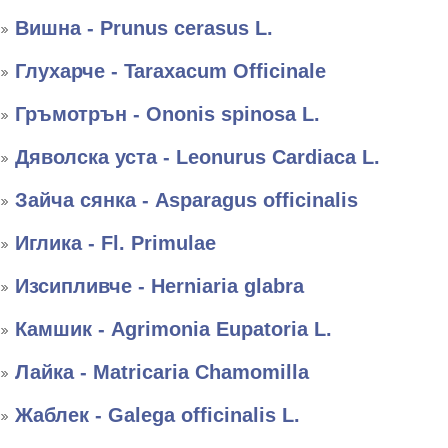
Вишна - Prunus cerasus L.
Глухарче - Taraxacum Officinale
Гръмотрън - Ononis spinosa L.
Дяволска уста - Leonurus Cardiaca L.
Зайча сянка - Asparagus officinalis
Иглика - Fl. Primulae
Изсипливче - Herniaria glabra
Камшик - Agrimonia Eupatoria L.
Лайка - Matricaria Chamomilla
Жаблек - Galega officinalis L.