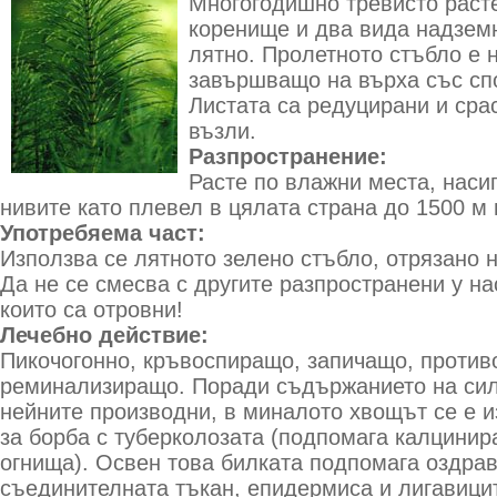
Многогодишно тревисто раст
коренище и два вида надземн
лятно. Пролетното стъбло е 
завършващо на върха със сп
Листата са редуцирани и сра
възли.
Разпространение:
Расте по влажни места, насип
нивите като плевел в цялата страна до 1500 м
Употребяема част:
Използва се лятното зелено стъбло, отрязано н
Да не се смесва с другите разпространени у на
които са отровни!
Лечебно действие:
Пикочогонно, кръвоспиращо, запичащо, против
реминализиращо. Поради съдържанието на сил
нейните производни, в миналото хвощът се е и
за борба с туберколозата (подпомага калцинир
огнища). Освен това билката подпомага оздра
съединителната тъкан, епидермиса и лигавици