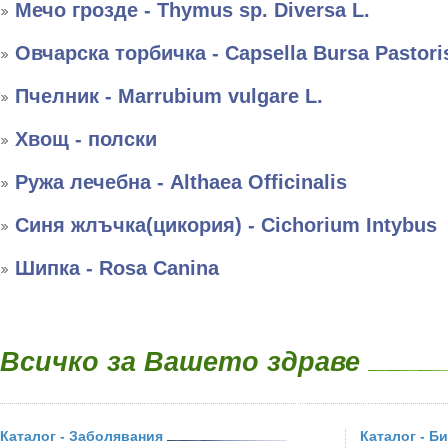
Мечо грозде - Thymus sp. Diversa L.
Овчарска торбичка - Capsella Bursa Pastori
Пчелник - Marrubium vulgare L.
Хвощ - полски
Ружа лечебна - Althaea Officinalis
Синя жлъчка(цикория) - Cichorium Intybus
Шипка - Rosa Canina
Всичко за Вашето здраве
Каталог - Заболявания
Каталог - Б