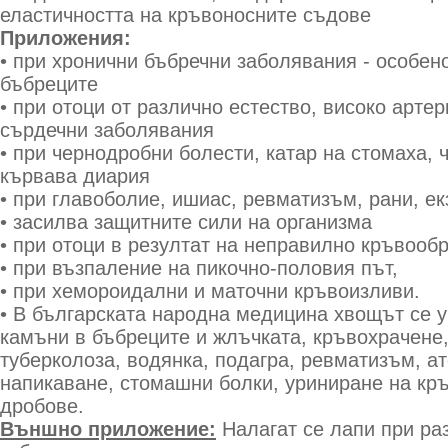
еластичността на кръвоносните съдове
Приложения:
• при хронични бъбречни заболявания - особен
бъбреците
• при отоци от различно естество, високо арте
сърдечни заболявания
• при чернодробни болести, катар на стомаха, 
кървава диария
• при главоболие, ишиас, ревматизъм, рани, е
• засилва защитните сили на организма
• при отоци в резултат на неправилно кръвооб
• при възпаление на пикочно-половия път,
• при хемороидални и маточни кръвоизливи.
• В българската народна медицина хвощът се у
камъни в бъбреците и жлъчката, кръвохрачене
туберколоза, водянка, подагра, ревматизъм, а
напикаване, стомашни болки, уриниране на кръ
дробове.
Външно приложение:
Налагат се лапи при ра