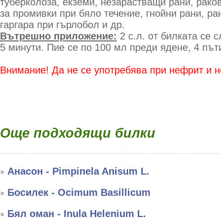
туберколоза, екземи, незарастващи рани, рако
за промивки при бяло течение, гнойни рани, ран
гаргара при гърлобол и др.
Вътрешно приложение:
2 с.л. от билката се 
5 минути. Пие се по 100 мл преди ядене, 4 път
Внимание! Да не се употребява при нефрит и 
Още подходящи билки
Анасон - Pimpinela Anisum L.
Босилек - Ocimum Basillicum
Бял оман - Inula Helenium L.