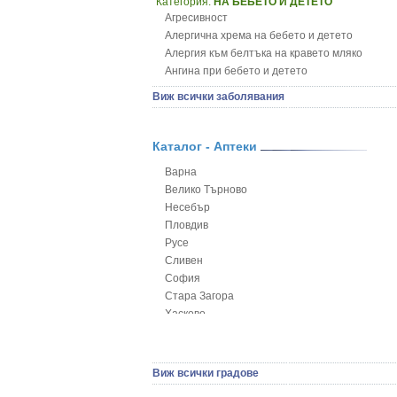
Категория:
НА БЕБЕТО И ДЕТЕТО
Агресивност
Алергична хрема на бебето и детето
Алергия към белтъка на кравето мляко
Ангина при бебето и детето
Анемия при бебето и детето
Виж всички заболявания
Апетит - пълни деца
Аромотерапия и децата
Безапетитие при бебето и детето
Каталог - Аптеки
Бронхиална астма при бебето и детето
Варна
Бронхит и пневмония при деца
Велико Търново
Варицела
Несебър
Висока температура на бебето и детето
Пловдив
Възпаление на ушите на бебето и детето
Русе
Глисти
Сливен
Грижа за пъпа на новороденото
София
Грип при бебето и детето
Стара Загора
Гърч
Хасково
Да отгледам и възпитам детето си
Ямбол
Детска церебрална парализа
Детски аутизъм
Детски диабет
Виж всички градове
Екземи при деца