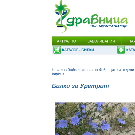
АКТУАЛНО
ЗАБОЛЯВАНИЯ
НА
КАТАЛОГ - БИЛКИ
КАТА
Начало
›
Заболявания
›
на бъбреците и отдели
Intybus
Билки за Уретрит