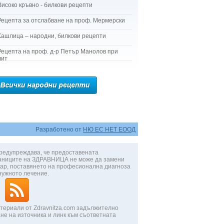
Високо кръвно - билкови рецепти
Рецепта за отслабване на проф. Мермерски
Кашлица – народни, билкови рецепти
Рецепта на проф. д-р Петър Манолов при
лит
Разработено от
НЮ ЕС НЕТ ЕООД
редупреждава, че предоставената
аниците на ЗДРАВНИЦА не може да замени
ар, поставянето на професионална диагноза
нужното лечение.
териали от Zdravnitza.com задължително
не на източника и линк към съответната