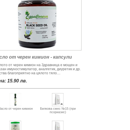
сло от черен кимион - капсули
лото от черен кимион на Здравница е мощен и
азан имуностимулатор, аналгетик, диуретик и др.
тва благоприятно на цялото тяло....
а: 15.90 лв.
асло от черен кимион
Билкова смес №15 (при
псориазис)