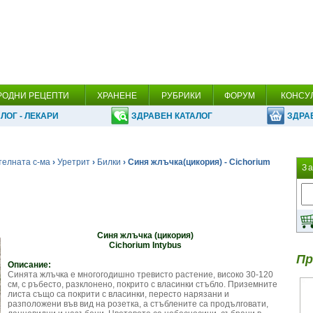
РОДНИ РЕЦЕПТИ
ХРАНЕНЕ
РУБРИКИ
ФОРУМ
КОНСУ
ЛОГ - ЛЕКАРИ
ЗДРАВЕН КАТАЛОГ
ЗДРА
телната с-ма
›
Уретрит
›
Билки
› Синя жлъчка(цикория) - Cichorium
З
Синя жлъчка (цикория)
Cichorium Intybus
Пр
Описание:
Синята жлъчка е многогодишно тревисто растение, високо 30-120
см, с ръбесто, разклонено, покрито с власинки стъбло. Приземните
листа също са покрити с власинки, пересто нарязани и
разположени във вид на розетка, а стъблените са продълговати,