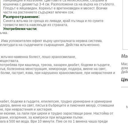
ланцевидни и назъбени. Цветовете са небесносини, събрани в
кошничка с диаметър 3-4 см. Разположени са на върха на стъблото.
Плодът е яйцевиден. Коренът е вретеновиден и месест. Всички
части на растението съдържат млечен сок.
Разпространение:
Синята жлъчка се среща из ливади, край пътища и по сухите
тревисти места навсякъде из страната.
Употребяеми части:
ъчка.
 Има успокоителен ефект върху централната нервна система.
мплитудата на сърдечните съкращения. Действа жлъчегонно.
Ма
и жлъчно-каменна болест, лошо храносмилане,
веществата.
Мас
потребява при кашлица, треска, захарен диабет, бодежи в гърдите,
док
ъв, болезнена менструация, хемороиди, подагра, виене на свят,
Дейс
болки, гастрит, язва, при нарушено храносмилане, при неврастения и
Цен
диабет, бодежи в гърдите, епилепсия, трудно уриниране и уриниране
дагра, виене на свят, пясък в бъбреците и пикочния мехур, стомашни
М
не, при неврастения и хистерия.
и екземи, за лапи при циреи и трудно зарастващи рани. Настойка от
 рани, изгаряния, за компреси при младежки пъпки.
слага в 500 мл вода. Ври 10 минути. Пие се по 1 винена чаша преди