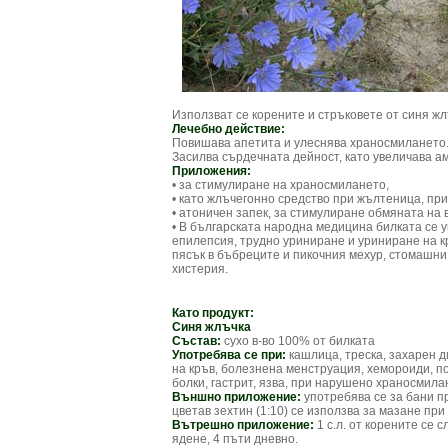
Използват се корените и стръковете от синя жл
Лечебно действие:
Повишава апетита и улеснява храносмилането.
Засилва сърдечната дейност, като увеличава а
Приложения:
• за стимулиране на храносмилането,
• като жлъчегонно средство при жълтеница, пр
• атоничен запек, за стимулиране обмяната на 
• В българската народна медицина билката се у
епилепсия, трудно уриниране и уриниране на кр
пясък в бъбреците и пикочния мехур, стомашни 
хистерия.
Като продукт:
Синя жлъчка
Състав:
сухо в-во 100% от билката
Употребява се при:
кашлица, треска, захарен 
на кръв, болезнена менструация, хемороиди, по
болки, гастрит, язва, при нарушено храносмила
Външно приложение:
употребява се за бани пр
цветав зехтин (1:10) се използва за мазане при
Вътрешно приложение:
1 с.л. от корените се 
ядене, 4 пъти дневно.