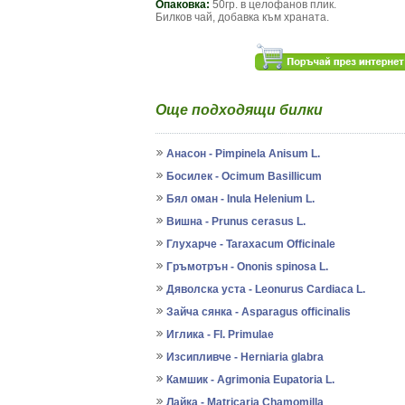
Опаковка:
50гр. в целофанов плик.
Билков чай, добавка към храната.
Още подходящи билки
Анасон - Pimpinela Anisum L.
Босилек - Ocimum Basillicum
Бял оман - Inula Helenium L.
Вишна - Prunus cerasus L.
Глухарче - Taraxacum Officinale
Гръмотрън - Ononis spinosa L.
Дяволска уста - Leonurus Cardiaca L.
Зайча сянка - Asparagus officinalis
Иглика - Fl. Primulae
Изсипливче - Herniaria glabra
Камшик - Agrimonia Eupatoria L.
Лайка - Matricaria Chamomilla