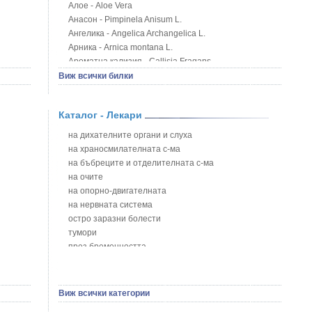
Алое - Aloe Vera
Анасон - Pimpinela Anisum L.
Ангелика - Angelica Archangelica L.
Арника - Arnica montana L.
Ароматна кализия - Callisia Fragans
Арония - Sorbus melanocorpa
Виж всички билки
Бабини зъби - Tribulus terrestris
Билки за бани при хемороиди
Каталог - Лекари
Блатен аир - Acorus calamus L.
Блатен тъжник - Spirea ulmaria L.
на дихателните органи и слуха
Блян
на храносмилателната с-ма
Бобови шушулки - Phaseolus Vulgaris L.
на бъбреците и отделителната с-ма
Божур - Paeonia Decora
на очите
Борови връхчета - Pinus sylvestris
на опорно-двигателната
Босилек - Ocimum Basillicum
на нервната система
Брей - Tamus Communis
остро заразни болести
Брош - Rubia tinctorum L.
тумори
Бръшлян - Hedera helix L.
през бременността
Бряст - Ulmus
на сърцето и кръвоносните съдове
Бушменски отровен храст - Acokanthera oppositifolia
на устната кухина
Бял имел - Viscum album L.
сексуални проблеми
Виж всички категории
Бял оман - Inula Helenium L.
на половите органи