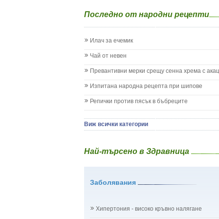
Епилепсия при деца
Последно от народни рецепти
Жълтеница
Запек на бебето и детето
Заушка
Илач за ечемик
Имунизационен календар
Кашлица при бебето и детето
Чай от невен
Коклюш при бебето и детето
Превантивни мерки срещу сенна хрема с ака
Колики
Менингит
Изпитана народна рецепта при шипове
Млечни зъби
Репички против пясък в бъбреците
Млечница
Морбили
Нощно напикаване - енуреза
Виж всички категории
Отит
Отравяне
Най-търсено в Здравница
Плач
Подсичане
Проблеми в пикочните пътища и бъбреците
Заболявания
Проблеми с очите на бебето и детето
Разстройство - диария при бебето и детето
Рахит
Хипертония - високо кръвно налягане
Рубеола