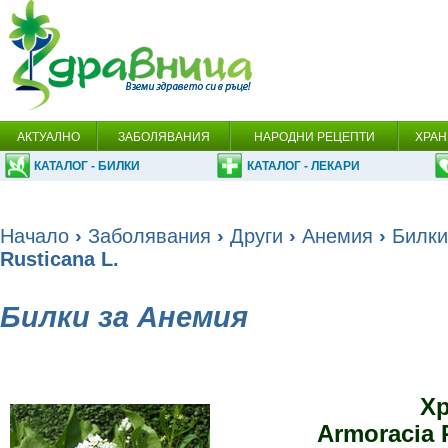
АКТУАЛНО
ЗАБОЛЯВАНИЯ
НАРОДНИ РЕЦЕПТИ
ХРАН
КАТАЛОГ - БИЛКИ
КАТАЛОГ - ЛЕКАРИ
Начало
›
Заболявания
›
Други
›
Анемия
›
Билки
Rusticana L.
Билки за Анемия
Х
Armoracia 