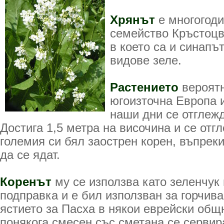
Хрянът
е многогод
семейство Кръстоцве
в което са и синапъ
видове зеле.
Растението
вероятн
югоизточна Европа и
наши дни се отглежд
Достига 1,5 метра на височина и се отг
големия си бял заострен корен, въпреки
да се ядат.
Коренът
му се използва като зеленчук
подправка и е бил използван за горчив
ястието за Пасха в някои еврейски общ
понякога смесен със сметана се сервир