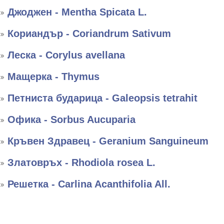
Джоджен - Mentha Spicata L.
Кориандър - Coriandrum Sativum
Леска - Corylus avellana
Мащерка - Thymus
Петниста бударица - Galeopsis tetrahit
Офика - Sorbus Aucuparia
Кръвен Здравец - Geranium Sanguineum
Златовръх - Rhodiola rosea L.
Решетка - Carlina Acanthifolia All.