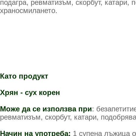
подагра, ревматизъм, скорбут, катари, 
храносмилането.
Като продукт
Хрян - сух корен
Може да се използва при
: безапетити
ревматизъм, скорбут, катари, подобряв
Начин на употреба:
1 супена лъжица о