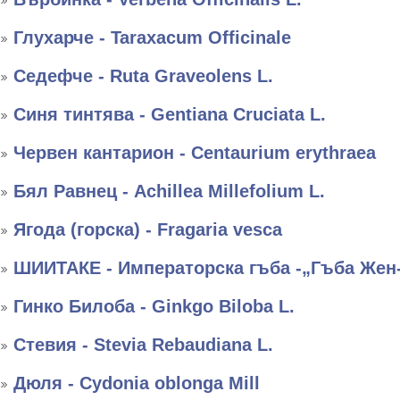
Глухарче - Taraxacum Officinale
Седефче - Ruta Graveolens L.
Синя тинтява - Gentiana Cruciata L.
Червен кантарион - Centaurium erythraea
Бял Равнец - Achillea Millefolium L.
Ягода (горска) - Fragaria vesca
ШИИТАКЕ - Императорска гъба -„Гъба Жен
Гинко Билоба - Ginkgo Biloba L.
Стевия - Stevia Rebaudiana L.
Дюля - Cydonia oblonga Mill