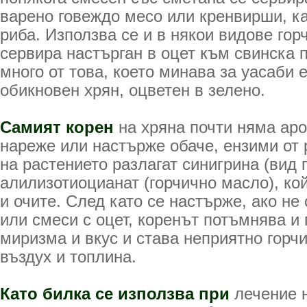
варено говеждо месо или кренвирши, ка
риба. Използва се и в някои видове гор
сервира настърган в оцет към свинска 
много от това, което минава за уасаби 
обикновен хрян, оцветен в зелено.
Самият корен
на хряна почти няма аро
нареже или настърже обаче, ензими от
на растението разлагат синигрина (вид 
алилизотиоцианат (горчично масло), ко
и очите. След като се настърже, ако не
или смеси с оцет, коренът потъмнява и 
миризма и вкус и става неприятно горчи
въздух и топлина.
Като билка
се използва при
лечение н