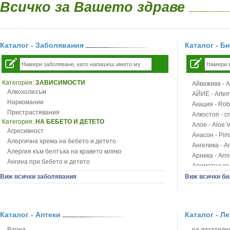
Всичко за Вашето здраве
Каталог - Заболявания
Каталог - Б
Категория:
ЗАВИСИМОСТИ
Айважива - Al
Алкохолизъм
АЙИЕ - Artemi
Наркомании
Акация - Rob
Пристрастявания
Алкостоп - с
Категория:
НА БЕБЕТО И ДЕТЕТО
Алое - Aloe 
Агресивност
Анасон - Pim
Алергична хрема на бебето и детето
Ангелика - An
Алергия към белтъка на кравето мляко
Арника - Arn
Ангина при бебето и детето
Ароматна кал
Анемия при бебето и детето
Арония - So
Виж всички заболявания
Виж всички би
Апетит - пълни деца
Бабини зъби -
Аромотерапия и децата
Билки за ба
Безапетитие при бебето и детето
Блатен аир -
Бронхиална астма при бебето и детето
Каталог - Аптеки
Каталог - Л
Блатен тъжни
Бронхит и пневмония при деца
Блян
Варна
на дихателни