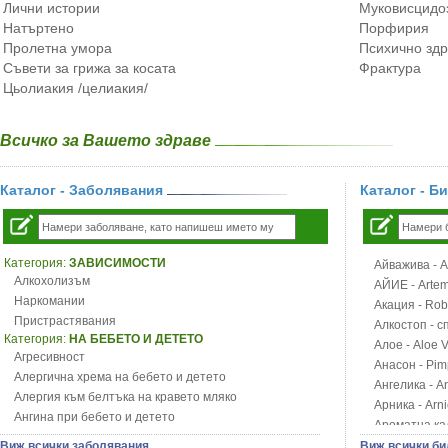
Лични истории
Муковисцидо
Натъртено
Порфирия
Пролетна умора
Психично зд
Съвети за грижа за косата
Фрактура
Цьолиакия /целиакия/
Всичко за Вашето здраве
Каталог - Заболявания
Каталог - Б
Категория:
ЗАВИСИМОСТИ
Айважива - Al
Алкохолизъм
АЙИЕ - Artemi
Наркомании
Акация - Rob
Пристрастявания
Алкостоп - с
Категория:
НА БЕБЕТО И ДЕТЕТО
Алое - Aloe 
Агресивност
Анасон - Pim
Алергична хрема на бебето и детето
Ангелика - An
Алергия към белтъка на кравето мляко
Арника - Arn
Ангина при бебето и детето
Ароматна кал
Анемия при бебето и детето
Арония - So
Виж всички заболявания
Виж всички би