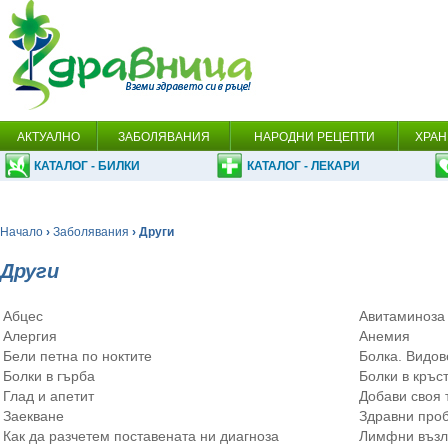
АКТУАЛНО
ЗАБОЛЯВАНИЯ
НАРОДНИ РЕЦЕПТИ
ХРАН
КАТАЛОГ - БИЛКИ
КАТАЛОГ - ЛЕКАРИ
Начало
›
Заболявания
› Други
Други
Абцес
Авитаминоза
Алергия
Анемия
Бели петна по ноктите
Болка. Видов
Болки в гърба
Болки в кръс
Глад и апетит
Добави своя 
Заекване
Здравни проб
Как да разчетем поставената ни диагноза
Лимфни възл