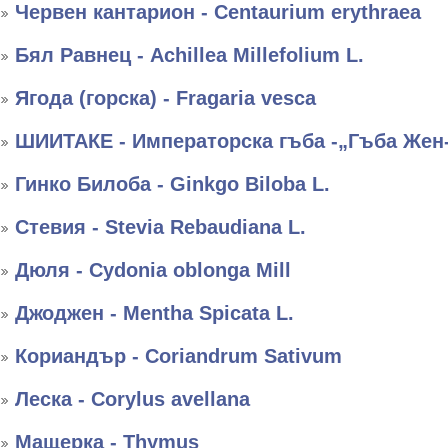
Червен кантарион - Centaurium erythraea
Бял Равнец - Achillea Millefolium L.
Ягода (горска) - Fragaria vesca
ШИИТАКЕ - Императорска гъба -„Гъба Жен
Гинко Билоба - Ginkgo Biloba L.
Стевия - Stevia Rebaudiana L.
Дюля - Cydonia oblonga Mill
Джоджен - Mentha Spicata L.
Кориандър - Coriandrum Sativum
Леска - Corylus avellana
Мащерка - Thymus