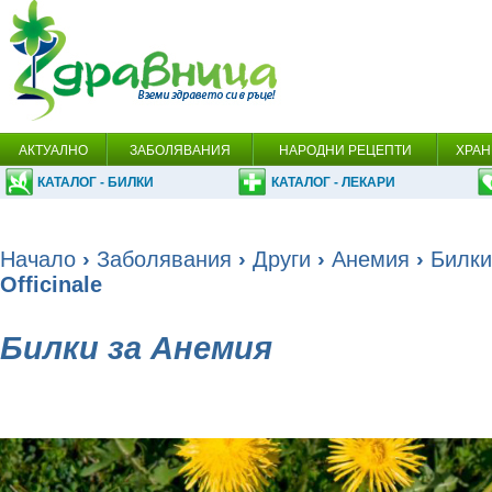
АКТУАЛНО
ЗАБОЛЯВАНИЯ
НАРОДНИ РЕЦЕПТИ
ХРАН
КАТАЛОГ - БИЛКИ
КАТАЛОГ - ЛЕКАРИ
Начало
›
Заболявания
›
Други
›
Анемия
›
Билки
Officinale
Билки за Анемия