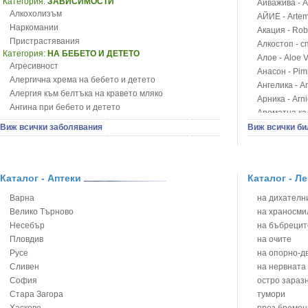
Категория:
ЗАВИСИМОСТИ
Айважива - Al
Алкохолизъм
АЙИЕ - Artemi
Наркомании
Акация - Rob
Пристрастявания
Алкостоп - с
Категория:
НА БЕБЕТО И ДЕТЕТО
Алое - Aloe 
Агресивност
Анасон - Pim
Алергична хрема на бебето и детето
Ангелика - An
Алергия към белтъка на кравето мляко
Арника - Arn
Ангина при бебето и детето
Ароматна кал
Анемия при бебето и детето
Арония - So
Виж всички заболявания
Виж всички би
Апетит - пълни деца
Бабини зъби -
Аромотерапия и децата
Билки за ба
Безапетитие при бебето и детето
Блатен аир -
Бронхиална астма при бебето и детето
Каталог - Аптеки
Каталог - Л
Блатен тъжни
Бронхит и пневмония при деца
Блян
Варна
на дихателни
Варицела
Бобови шушул
Велико Търново
на храносми
Висока температура на бебето и детето
Божур - Paeo
Несебър
на бъбрецит
Възпаление на ушите на бебето и детето
Борови връхче
Пловдив
на очите
Глисти
Босилек - Oc
Русе
на опорно-д
Грижа за пъпа на новороденото
Брей - Tamu
Сливен
на нервната
Грип при бебето и детето
Брош - Rubia 
София
остро зараз
Гърч
Бръшлян - He
Стара Загора
тумори
Да отгледам и възпитам детето си
Бряст - Ulmu