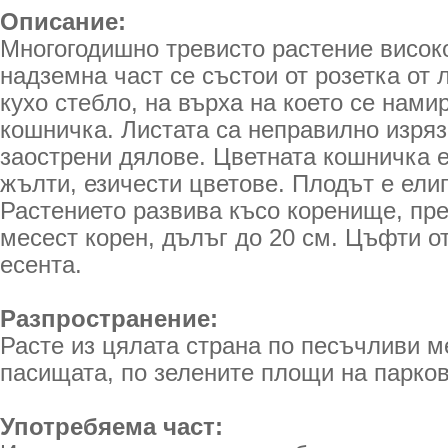
Описание:
Многогодишно тревисто растение високо
надземна част се състои от розетка от 
кухо стебло, на върха на което се нами
кошничка. Листата са неправилно изряз
заострени дялове. Цветната кошничка е
жълти, езичести цветове. Плодът е ели
Растението развива късо коренище, пр
месест корен, дълъг до 20 см. Цъфти о
есента.
Разпространение:
Расте из цялата страна по песъчливи м
пасищата, по зелените площи на парков
Употребяема част: