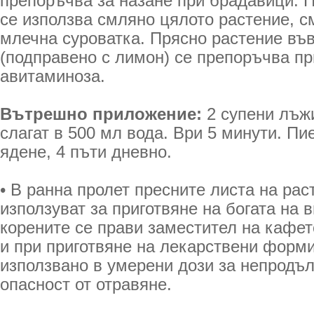
препоръчва за назане при брадавици. 
се използва смляно цялото растение, с
млечна суроватка. Прясно растение във
(подправено с лимон) се препоръчва пр
авитаминоза.
Вътрешно приложение:
2 супени лъжи
слагат в 500 мл вода. Ври 5 минути. Пи
ядене, 4 пъти дневно.
• В ранна пролет пресните листа на рас
използуват за приготвяне на богата на 
корените се прави заместител на кафет
и при приготвяне на лекарствени форм
използвано в умерени дози за непродъ
опасност от отравяне.