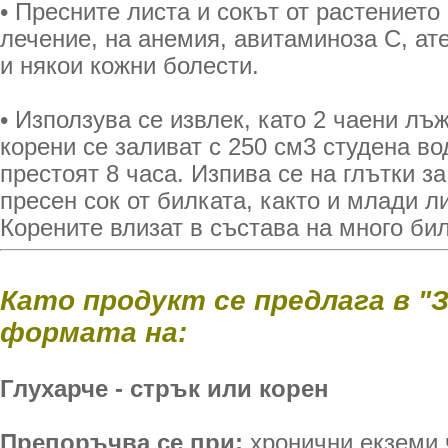
• Пресните листа и сокът от растението
лечение, на анемия, авитаминоза С, ате
и някои кожни болести.
• Използува се извлек, като 2 чаени лъ
корени се заливат с 250 см3 студена во
престоят 8 часа. Изпива се на глътки за
пресен сок от билката, както и млади л
Корените влизат в състава на много би
Като продукт се предлага в "
формата на:
Глухарче - стрък или корен
Препоръчва се при:
хронични екземи