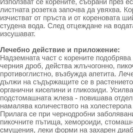
Използват се корените, събрани през ес
листната розетка започва да увяхва. Ко
изчистват от пръста и от кореновата ши
студена вода. След отцеждане на водат
изсушават.
Лечебно действие и приложение:
Надземната част с корените подобрява
черния дроб, действа жлъчогонно, пико
противоглистно, възбужда апетита. Леч
дължи на съдържащите се в растението
органични киселини и гликозиди. Усилв
подстомашната жлеза - повишава отдел
намалява количеството на холестерола 
Прилага се при чернодробни заболявани
пикочните пътища, хемороиди, стомашн
смущения, леки форми на захарен диаб