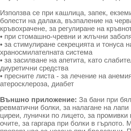
Използва се при кашлица, запек, екземи
болести на далака, възпаление на черва
кръвохрачене, за регулиране на кръвно
• при стомашно-чревни и жлъчни забол
• за стимулиране секрецията и тонуса н
храносмилателната система
• за засилване на апетита, като слабите
диуретични средства
• пресните листа - за лечение на анеми
атеросклероза, диабет
Външно приложение:
За бани при бял
ревматични болки, за налагане на лапи 
циреи, лунички по лицето, за промивки
очите, за гаргара при болки в гърлото. 