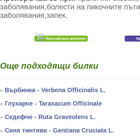
заболявания,болести на пикочните пъ
заболявания,запек.
Още подходящи билки
Върбинка - Verbena Officinalis L.
Глухарче - Taraxacum Officinale
Седефче - Ruta Graveolens L.
Синя тинтява - Gentiana Cruciata L.