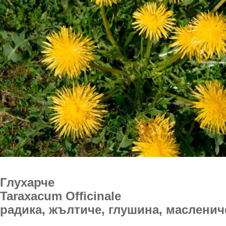
Глухарче
Taraxacum Officinale
радика, жълтиче, глушина, масленич