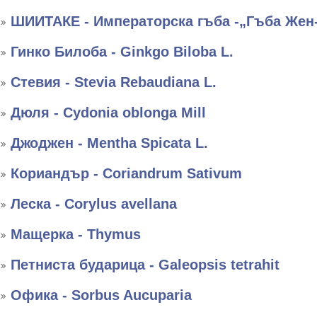
ШИИТАКЕ - Императорска гъба -„Гъба Жен
Гинко Билоба - Ginkgo Biloba L.
Стевия - Stevia Rebaudiana L.
Дюля - Cydonia oblonga Mill
Джоджен - Mentha Spicata L.
Кориандър - Coriandrum Sativum
Леска - Corylus avellana
Мащерка - Thymus
Петниста бударица - Galeopsis tetrahit
Офика - Sorbus Aucuparia