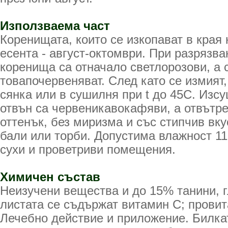
Използваема част
Коренищата, които се изкопават в края 
есента - август-октомври. При разрязв
коренища са отначало светлорозови, а 
товапочервеняват. След като се измият,
сянка или в сушилня при t до 45С. Изс
отвън са червеникаво­кафяви, а отвътр
оттенък, без миризма и със стипчив вку
бали или торби. Допустима влажност 11
сухи и проветриви помещения.
Химичен състав
Неизучени вещества и до 15% танини, г
листата се съдържат витамин С; провит
Лечебно действие и приложение. Билка