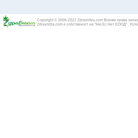
Здравец - Ge
Белодробна склероза
Златовръх - 
Болки в ушите
Змийски лапа
Бронхиектазии - разширение на бронхите
Copyright © 2006-2022 Zdravnitza.com Всички права запа
Змийско мляк
Бронхиолит
Zdravnitza.com е собственост на "Ню Ес Нет ЕООД" :
Усло
Зърнастец -
Бронхит
Иглика - Fl. 
Бронхопневмония
Изсипливче -
Възпаление на тъпанчето
Исиот - Zingib
Възпалено гърло
Исландски ли
Задавяне с чуждо тяло
Исоп - Hyssop
Кашлица
Калина - Vib
Кръвоизлив от носа
Калоферче -
Ларингит
Каменоломка 
Мениеров синдром
Камшик - Agr
Моноцитна ангина
Карамфил - E
Плеврит
Кафяво морск
Саркоидоза
Кисел трън - 
Сенна хрема
Клинавче /орл
Синуит
Коило - Stipa
Сърбеж в ушите
Комунига - Me
Трахеит
Коноп - Canna
Туберкулоза
Конски кесте
Фарингит