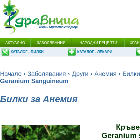
АКТУАЛНО
ЗАБОЛЯВАНИЯ
НАРОДНИ РЕЦЕПТИ
ХРАН
КАТАЛОГ - БИЛКИ
КАТАЛОГ - ЛЕКАРИ
Начало
›
Заболявания
›
Други
›
Анемия
›
Билки
Geranium Sanguineum
Билки за Анемия
Кръве
Geranium 