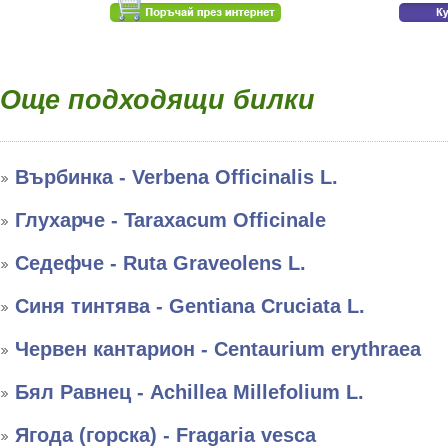
Още подходящи билки
Върбинка - Verbena Officinalis L.
Глухарче - Taraxacum Officinale
Седефче - Ruta Graveolens L.
Синя тинтява - Gentiana Cruciata L.
Червен кантарион - Centaurium erythraea
Бял Равнец - Achillea Millefolium L.
Ягода (горска) - Fragaria vesca