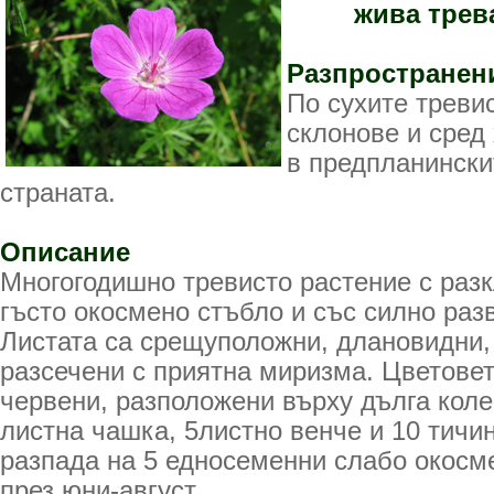
жива трев
Разпространен
По сухите треви
склонове и сред
в предпланински
страната.
Описание
Многогодишно тревисто растение с разк
гъсто окосмено стъбло и със силно раз
Листата са срещуположни, длановидни,
разсечени с приятна миризма. Цветовет
червени, разположени върху дълга коле
листна чашка, 5­листно венче и 10 тичи
разпада на 5 едносеменни слабо окосм
през юни-август.