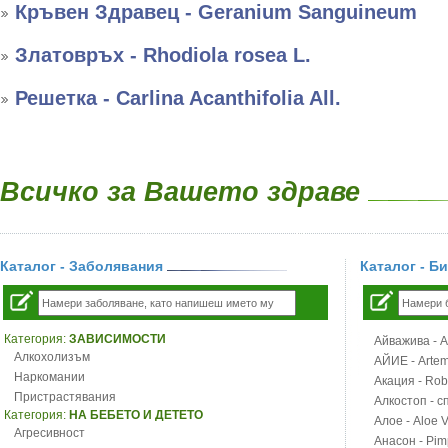
Кръвен Здравец - Geranium Sanguineum
Златовръх - Rhodiola rosea L.
Решетка - Carlina Acanthifolia All.
Всичко за Вашето здраве
Каталог - Заболявания
Каталог - Б
Категория:
ЗАВИСИМОСТИ
Айважива - Al
Алкохолизъм
АЙИЕ - Artemi
Наркомании
Акация - Rob
Пристрастявания
Алкостоп - с
Категория:
НА БЕБЕТО И ДЕТЕТО
Алое - Aloe 
Агресивност
Анасон - Pim