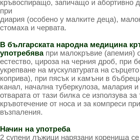
кръвоспиращо, запичащо и абортивно д
при
диария (особено у малките деца), мало
стомаха и червата.
В българската народна медицина кр
употребява
при малокръвие (апемия) 
естество, цироза на черния дроб, при б
укрепване на мускулатурата на сърцето 
коприва), при пясък и камъни в бъбрец
канал, начална туберкулоза, малария и
отварата от тази билка се използува за
кръвотечение от носа и за компреси пр
възпаления.
Начин на употреба
2 супени лъжици нарязани коренища се 