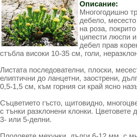
Описание:
Многогодишно тр
дебело, месесто
на роза, покрито
ципести люспи 
дебел прав коре
стъбла високи 10-35 см, голи, неразкло
Листата последователни, плоски, месес
елиптични до ланцетни, заострени, дълг
0,5-1,5 см, към горния си край ясно наз
Съцветието гъсто, щитовидно, многоцве
с тънки разклонени клонки. Цветовете д
3- или 5-делни.
Плодовете мехунки, дълги 6-12 мм, с м