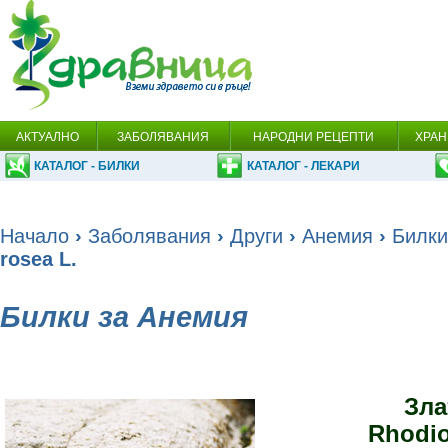
АКТУАЛНО
ЗАБОЛЯВАНИЯ
НАРОДНИ РЕЦЕПТИ
ХРАН
КАТАЛОГ - БИЛКИ
КАТАЛОГ - ЛЕКАРИ
Начало
›
Заболявания
›
Други
›
Анемия
›
Билки
rosea L.
Билки за Анемия
Зл
Rhodio