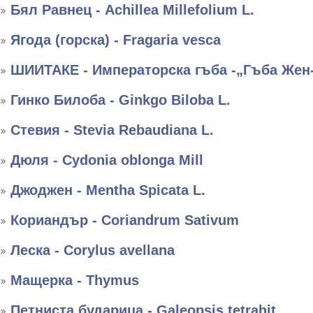
Бял Равнец - Achillea Millefolium L.
Ягода (горска) - Fragaria vesca
ШИИТАКЕ - Императорска гъба -„Гъба Жен
Гинко Билоба - Ginkgo Biloba L.
Стевия - Stevia Rebaudiana L.
Дюля - Cydonia oblonga Mill
Джоджен - Mentha Spicata L.
Кориандър - Coriandrum Sativum
Леска - Corylus avellana
Мащерка - Thymus
Петниста бударица - Galeopsis tetrahit