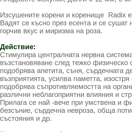
Изсушените корени и коренище Radix e
Вадят се късно през есента и се сушат 
горчив вкус и миризма на роза.
Действие:
Стимулира централната нервна система
възстановяване след тежко физическо
подобрява апетита, съня, сърдечната д
възприятията, усилва паметта, изостря
подобрява съпротивляемостта на орга
различни неблагоприятни влияния и ст
Прилага се най -вече при умствена и ф
безсъние, сърдечна невроза, обща поти
състояния и др.