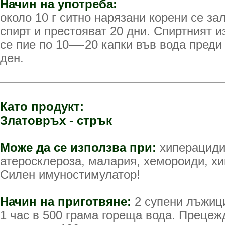
Начин на употреба:
около 10 г ситно нарязани корени се за
спирт и престояват 20 дни. Спиртният и
се пие по 10—-20 капки във вода преди
ден.
Като продукт:
Златовръх - стрък
Може да се използва при:
хиперацидит
атеросклероза, малария, хемороиди, х
Силен имуностимулатор!
Начин на приготвяне:
2 супени лъжици
1 час в 500 грама гореща вода. Прецежд