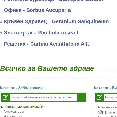
Офика - Sorbus Aucuparia
Кръвен Здравец - Geranium Sanguineum
Златовръх - Rhodiola rosea L.
Решетка - Carlina Acanthifolia All.
Всичко за Вашето здраве
Каталог - Заболявания
Каталог - Б
Категория:
ЗАВИСИМОСТИ
Айважива - Al
Алкохолизъм
АЙИЕ - Artemi
Наркомании