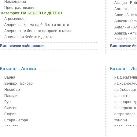
Наркомании
Акация - Rob
Пристрастявания
Алкостоп - с
Категория:
НА БЕБЕТО И ДЕТЕТО
Алое - Aloe 
Агресивност
Анасон - Pim
Алергична хрема на бебето и детето
Ангелика - An
Алергия към белтъка на кравето мляко
Арника - Arn
Ангина при бебето и детето
Ароматна кал
Анемия при бебето и детето
Арония - So
Виж всички заболявания
Виж всички би
Апетит - пълни деца
Бабини зъби -
Аромотерапия и децата
Билки за ба
Безапетитие при бебето и детето
Блатен аир -
Бронхиална астма при бебето и детето
Каталог - Аптеки
Каталог - Л
Блатен тъжни
Бронхит и пневмония при деца
Блян
Варна
на дихателни
Варицела
Бобови шушул
Велико Търново
на храносми
Висока температура на бебето и детето
Божур - Paeo
Несебър
на бъбрецит
Възпаление на ушите на бебето и детето
Борови връхче
Пловдив
на очите
Глисти
Босилек - Oc
Русе
на опорно-д
Грижа за пъпа на новороденото
Брей - Tamu
Сливен
на нервната
Грип при бебето и детето
Брош - Rubia 
София
остро зараз
Гърч
Бръшлян - He
Стара Загора
тумори
Да отгледам и възпитам детето си
Бряст - Ulmu
Хасково
през бремен
Детска церебрална парализа
Бушменски от
Ямбол
на сърцето 
Детски аутизъм