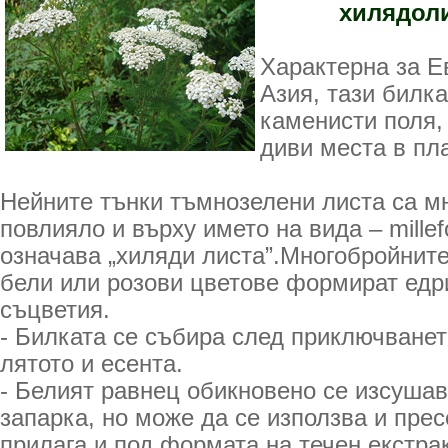
хилядол
Характерна за Е
Азия, тази билка
каменисти поля,
диви места в пл
Нейните тънки тъмнозелени листа са мн
повлияло и върху името на вида – millef
означава „хиляди листа”.Многобройнит
бели или розови цветове формират ед
съцветия.
- Билката се събира след приключване
лятото и есента.
- Белият равнец обикновено се изсушав
запарка, но може да се използва и прес
прилага и под формата на течен екстрак