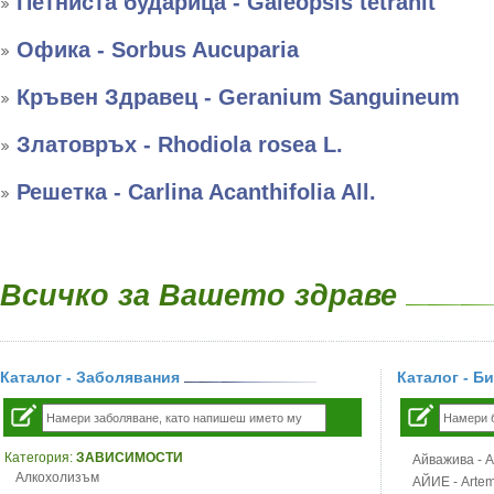
Петниста бударица - Galeopsis tetrahit
Офика - Sorbus Aucuparia
Кръвен Здравец - Geranium Sanguineum
Златовръх - Rhodiola rosea L.
Решетка - Carlina Acanthifolia All.
Всичко за Вашето здраве
Каталог - Заболявания
Каталог - Б
Категория:
ЗАВИСИМОСТИ
Айважива - Al
Алкохолизъм
АЙИЕ - Artemi