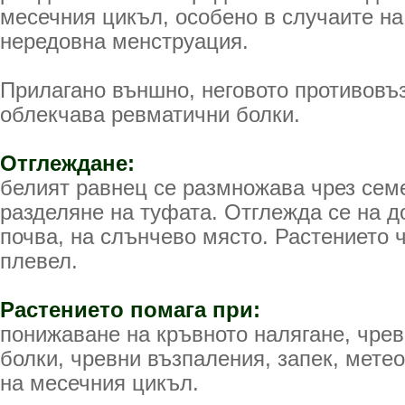
месечния цикъл, особено в случаите на
нередовна менструация.
Прилагано външно, неговото противовъ
облекчава ревматични болки.
Отглеждане:
белият равнец се размножава чрез сем
разделяне на туфата. Отглежда се на 
почва, на слънчево място. Растението ч
плевел.
Растениeто помага при:
понижаване на кръвното налягане, чрев
болки, чревни възпаления, запек, мете
на месечния цикъл.