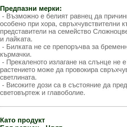
Предпазни мерки:
- Възможно е белият равнец да причини
особено при хора, свръхчувствителни к
представители на семейство Сложноцве
и лайката.
- Билката не се препоръчва за бремен
кърмачки.
- Прекаленото излагане на слънце не е
растението може да провокира свръхчу
светлината.
- Високите дози са в състояние да пре
световъртеж и главоболие.
Като продукт