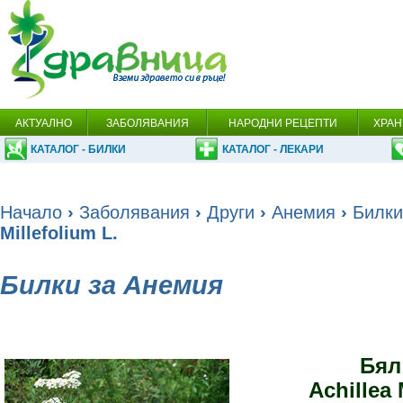
АКТУАЛНО
ЗАБОЛЯВАНИЯ
НАРОДНИ РЕЦЕПТИ
ХРАН
КАТАЛОГ - БИЛКИ
КАТАЛОГ - ЛЕКАРИ
Начало
›
Заболявания
›
Други
›
Анемия
›
Билки
Millefolium L.
Билки за Анемия
Бял
Achillea 