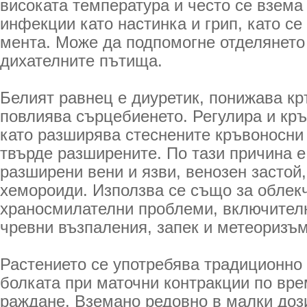
високата температура и често се взема
инфекции като настинка и грип, като се
мента. Може да подпомогне отделянето 
дихателните пътища.
Белият равнец е диуретик, понижава кр
повлиява сърцебиенето. Регулира и кр
като разширява стеснените кръвоносни
твърде разширените. По тази причина е
разширени вени и язви, венозен застой
хемороиди. Използва се също за облек
храносмилателни проблеми, включител
чревни възпаления, запек и метеоризъм
Растението се употребява традиционно 
болката при маточни контракции по вре
раждане. Вземано редовно в малки доз