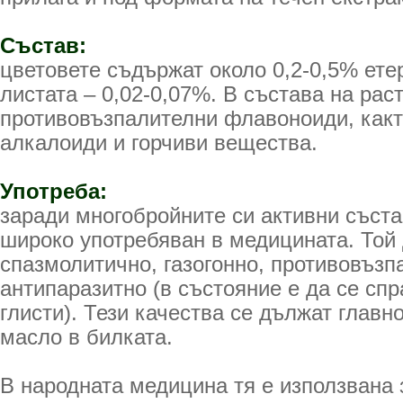
Състав:
цветовете съдържат около 0,2-0,5% ете
листата – 0,02-0,07%. В състава на рас
противовъзпалителни флавоноиди, какт
алкалоиди и горчиви вещества.
Употреба:
заради многобройните си активни съста
широко употребяван в медицината. Той
спазмолитично, газогонно, противовъзп
антипаразитно (в състояние е да се спр
глисти). Тези качества се дължат главн
масло в билката.
В народната медицина тя е използвана 