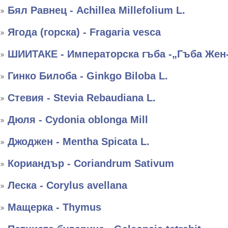
Бял Равнец - Achillea Millefolium L.
Ягода (горска) - Fragaria vesca
ШИИТАКЕ - Императорска гъба -„Гъба Жен
Гинко Билоба - Ginkgo Biloba L.
Стевия - Stevia Rebaudiana L.
Дюля - Cydonia oblonga Mill
Джоджен - Mentha Spicata L.
Кориандър - Coriandrum Sativum
Леска - Corylus avellana
Мащерка - Thymus