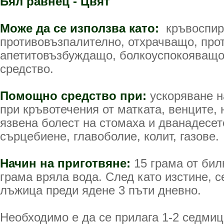
Бял равнец - Цвят
Може да се използва като:
кръвоспи
противовъзпалително, отхрачващо, про
апетитовъзбуждащо, болкоуспокояващо
средство.
Помощно средство при:
ускоряване н
при кръвотечения от матката, венците, 
язвена болест на стомаха и дванадесет
сърцебиене, главоболие, колит, газове.
Начин на приготвяне:
15 грама от бил
грама вряла вода. След като изстине, с
лъжица преди ядене 3 пъти дневно.
Необходимо е да се прилага 1-2 седмиц