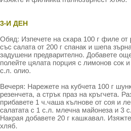
3-И ДЕН
Обяд: Изпечете на скара 100 г филе от 
със салата от 200 г спанак и шепа зърна
задушени предварително. Добавете още 
полейте цялата порция с лимонов сок и
с.л. олио.
Вечеря: Нарежете на кубчета 100 г шунк
резенчета, а стрък праз на кръгчета. Р
прибавете 1 ч.чаша кълнове от соя и 
салатата с 1 с.л. млечна майонеза и 3 с
Накрая добавете 20 г кашкавал. Изяжт
хляб.