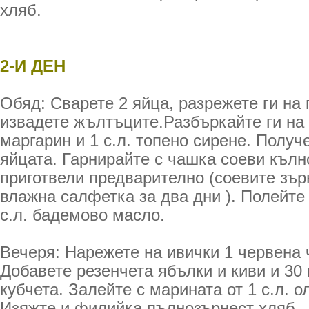
хляб.
2-И ДЕН
Обяд: Сварете 2 яйца, разрежете ги на
извадете жълтъците.Разбъркайте ги на п
маргарин и 1 с.л. топено сирене. Получ
яйцата. Гарнирайте с чашка соеви кълно
приготвели предварително (соевите зър
влажна салфетка за два дни ). Полейте 
с.л. бадемово масло.
Вечеря: Нарежете на ивички 1 червена 
Добавете резенчета ябълки и киви и 30
кубчета. Залейте с марината от 1 с.л. ол
Изяжте и филийка пълнозърнест хляб.