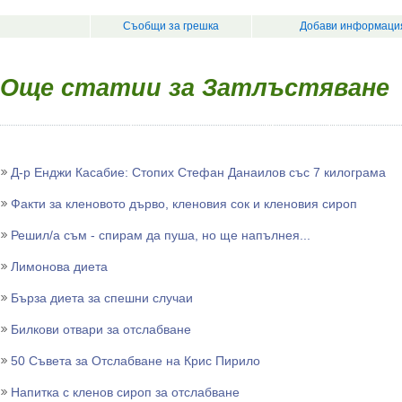
Съобщи за грешка
Добави информация
Още статии за Затлъстяване
Д-р Енджи Касабие: Стопих Стефан Данаилов със 7 килограма
Факти за кленовото дърво, кленовия сок и кленовия сироп
Решил/а съм - спирам да пуша, но ще напълнея...
Лимонова диета
Бърза диета за спешни случаи
Билкови отвари за отслабване
50 Съвета за Отслабване на Крис Пирило
Напитка с кленов сироп за отслабване