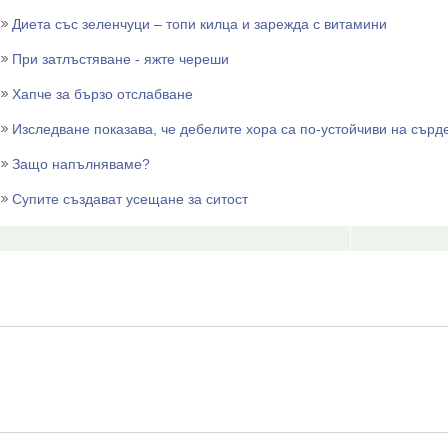
Диета със зеленчуци – топи килца и зарежда с витамини
При затлъстяване - яжте череши
Хапче за бързо отслабване
Изследване показава, че дебелите хора са по-устойчиви на сърд
Защо напълняваме?
Супите създават усещане за ситост