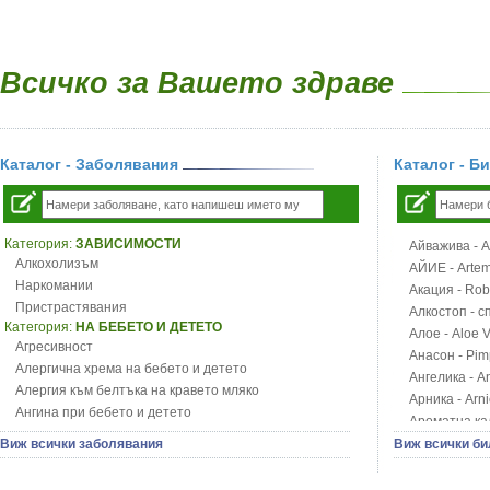
Всичко за Вашето здраве
Каталог - Заболявания
Каталог - Б
Категория:
ЗАВИСИМОСТИ
Айважива - Al
Алкохолизъм
АЙИЕ - Artemi
Наркомании
Акация - Rob
Пристрастявания
Алкостоп - с
Категория:
НА БЕБЕТО И ДЕТЕТО
Алое - Aloe 
Агресивност
Анасон - Pim
Алергична хрема на бебето и детето
Ангелика - An
Алергия към белтъка на кравето мляко
Арника - Arn
Ангина при бебето и детето
Ароматна кал
Анемия при бебето и детето
Арония - So
Виж всички заболявания
Виж всички би
Апетит - пълни деца
Бабини зъби -
Аромотерапия и децата
Билки за ба