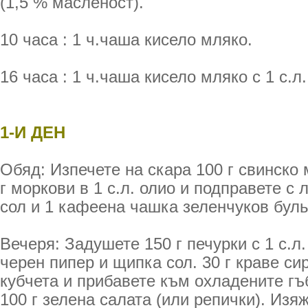
(1,5 % масленост).
10 часа : 1 ч.чаша кисело мляко.
16 часа : 1 ч.чаша кисело мляко с 1 с.л
1-И ДЕН
Обяд: Изпечете на скара 100 г свинско
г моркови в 1 с.л. олио и подправете с
сол и 1 кафеена чашка зеленчуков буль
Вечеря: Задушете 150 г печурки с 1 с.л.
черен пипер и щипка сол. 30 г краве си
кубчета и прибавете към охладените гъ
100 г зелена салата (или репички). Изя