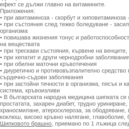
ефект се дължи главно на витамините.
Приложения:
• при авитаминоза - скорбут и хиповитаминоза 
• при състояния след тежко боледуване - заси
организма
• повишава жизнения тонус и работоспособност
на веществата
• при трескави състояния, кървене на венците,
• при хепатит и други чернодробни заболявани
• при обилни маточни кръвотечения
• диуретично и противовъзпалително средство 
сърдечно-съдови заболявания
• при застойни течности в организма, пясък и 
система, кръвоизливи
• В българската народна медицина шипката се 
простатата, захарен диабет, трудно уриниране
храносмилане, атеросклероза, за ободряване, 
коклюш, високо кръвно налягане, главоболие, 
Шипковото брашно,
приемано по 1 лъжица след