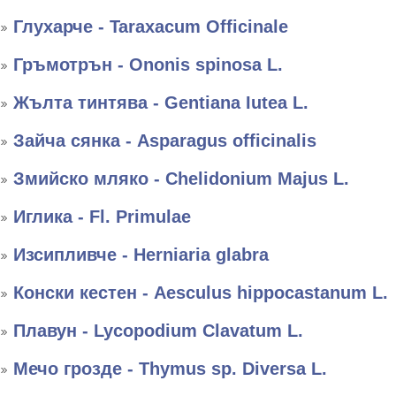
Глухарче - Taraxacum Officinale
Гръмотрън - Ononis spinosa L.
Жълта тинтява - Gentiana Iutea L.
Зайча сянка - Asparagus officinalis
Змийско мляко - Chelidonium Majus L.
Иглика - Fl. Primulae
Изсипливче - Herniaria glabra
Конски кестен - Aesculus hippocastanum L.
Плавун - Lycopodium Clavatum L.
Мечо грозде - Thymus sp. Diversa L.