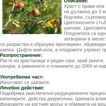
Описание:
Храст с прави или
на дължина до 3 м
бодливи, сърповид
Цветоносните стъб
шипове. Цветовете
Плодчетата са едн
затворени в месест
се разраства и образува яркочервен, яйцевиде
шипка. Цъфти май-юли, а плодовете узряват пр
Разпространение:
Расте из храсталаци и редки гори, край реките,
синури, в равнините и планините до 2000 м на
Употребяема част:
Използват се шипките.
Лечебно действие:
Подобрява окислително-редукционните процеси
капилярите, действа диуретично. Шипката влия
функциите на костния мозък и обмяната на ве