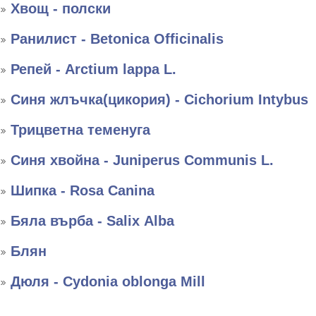
Хвощ - полски
Ранилист - Betonica Officinalis
Репей - Arctium lappa L.
Синя жлъчка(цикория) - Cichorium Intybus
Трицветна теменуга
Синя хвойна - Juniperus Communis L.
Шипка - Rosa Canina
Бяла върба - Salix Аlba
Блян
Дюля - Cydonia oblonga Mill