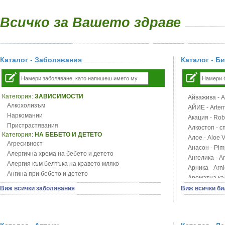
Всичко за Вашето здраве
Каталог - Заболявания
Каталог - Б
Категория:
ЗАВИСИМОСТИ
Айважива - Al
Алкохолизъм
АЙИЕ - Artemi
Наркомании
Акация - Rob
Пристрастявания
Алкостоп - с
Категория:
НА БЕБЕТО И ДЕТЕТО
Алое - Aloe 
Агресивност
Анасон - Pim
Алергична хрема на бебето и детето
Ангелика - An
Алергия към белтъка на кравето мляко
Арника - Arn
Ангина при бебето и детето
Ароматна кал
Анемия при бебето и детето
Арония - So
Виж всички заболявания
Виж всички би
Апетит - пълни деца
Бабини зъби -
Аромотерапия и децата
Билки за ба
Безапетитие при бебето и детето
Блатен аир -
Бронхиална астма при бебето и детето