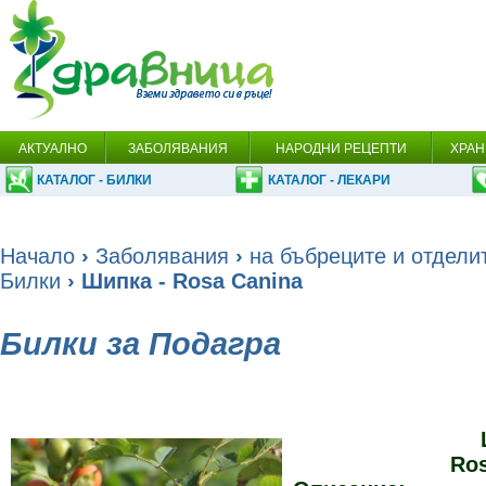
АКТУАЛНО
ЗАБОЛЯВАНИЯ
НАРОДНИ РЕЦЕПТИ
ХРАН
КАТАЛОГ - БИЛКИ
КАТАЛОГ - ЛЕКАРИ
Начало
›
Заболявания
›
на бъбреците и отдели
Билки
› Шипка - Rosa Canina
Билки за Подагра
Ros