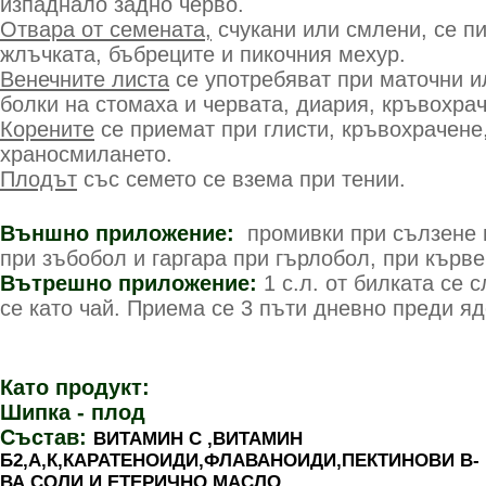
изпаднало задно черво.
Отвара от семената,
счукани или смлени, се п
жлъчката, бъбреците и пикочния мехур.
Венечните листа
се употребяват при маточни и
болки на стомаха и червата, диария, кръвохра
Корените
се приемат при глисти, кръвохрачене
храносмилането.
Плодът
със семето се взема при тении.
Външно приложение:
промивки при сълзене н
при зъбобол и гаргара при гърлобол, при кърве
Вътрешно приложение:
1 с.л. от билката се 
се като чай. Приема се 3 пъти дневно преди яд
Като продукт:
Шипка - плод
Състав:
ВИТАМИН С ,ВИТАМИН
Б2,А,К,КАРАТЕНОИДИ,ФЛАВАНОИДИ,ПЕКТИНОВИ В-
ВА,СОЛИ И ЕТЕРИЧНО МАСЛО