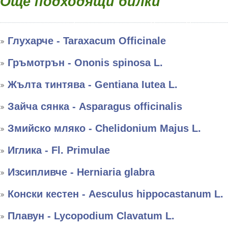
Още подходящи билки
Глухарче - Taraxacum Officinale
Гръмотрън - Ononis spinosa L.
Жълта тинтява - Gentiana Iutea L.
Зайча сянка - Asparagus officinalis
Змийско мляко - Chelidonium Majus L.
Иглика - Fl. Primulae
Изсипливче - Herniaria glabra
Конски кестен - Aesculus hippocastanum L.
Плавун - Lycopodium Clavatum L.