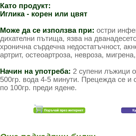
Като продукт:
Иглика - корен или цвят
Може да се използва при:
остри инфек
дихателни пътища, язва на дванадесет
хронична сърдечна недостатъчност, акн
артрит, остеоартроза, невроза, мигрена,
Начин на употреба:
2 супени лъжици о
500гр. вода 4-5 минути. Прецежда се и 
по 100гр. преди ядене.