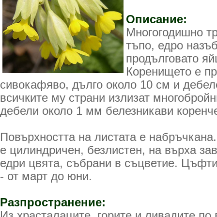
Описание:
Многогодишно тр
тъпо, едро назъ
продълговато я
Коренището е пр
сивокафяво, дълго около 10 см и дебел
всичките му страни излизат многобройни
дебели около 1 мм белезникави коренче
Повърхността на листата е набръчкана
е цилиндричен, безлистен, на върха за
едри цвята, събрани в съцветие. Цъфти
- от март до юни.
Разпространение:
Из храсталаците, горите и ливадите по 