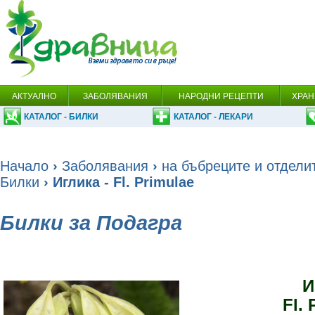
АКТУАЛНО
ЗАБОЛЯВАНИЯ
НАРОДНИ РЕЦЕПТИ
ХРАН
КАТАЛОГ - БИЛКИ
КАТАЛОГ - ЛЕКАРИ
Начало
›
Заболявания
›
на бъбреците и отдели
Билки
› Иглика - Fl. Primulae
Билки за Подагра
И
Fl. 