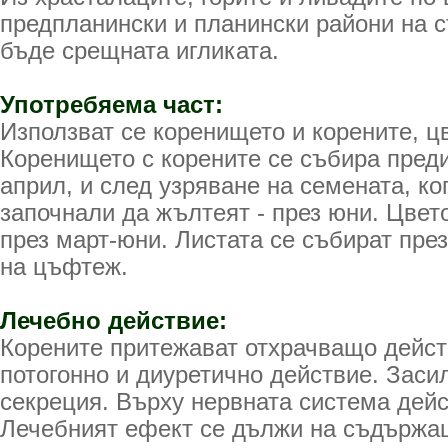
предпланински и планински райони на 
бъде срещната игликата.
Употребяема част:
Използват се коренището и корените, цв
Коренището с корените се събира пред
април, и след узряване на семената, ко
започнали да жълтеят - през юни. Цвет
през март-юни. Листата се събират пре
на цъфтеж.
Лечебно действие:
Корените притежават отхрачващо дейст
потогонно и диуретично действие. Зас
секреция. Върху нервната система дейс
Лечебният ефект се дължи на съдържащ