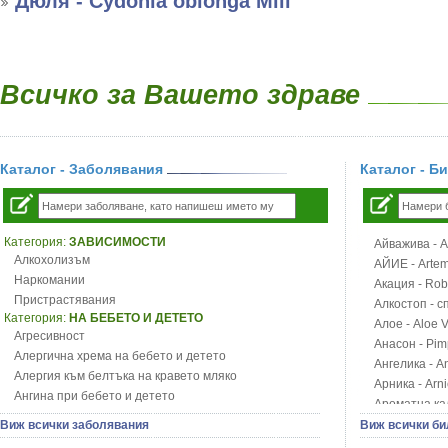
Дюля - Cydonia oblonga Mill
Всичко за Вашето здраве
Каталог - Заболявания
Каталог - Б
Категория:
ЗАВИСИМОСТИ
Айважива - Al
Алкохолизъм
АЙИЕ - Artemi
Наркомании
Акация - Rob
Пристрастявания
Алкостоп - с
Категория:
НА БЕБЕТО И ДЕТЕТО
Алое - Aloe 
Агресивност
Анасон - Pim
Алергична хрема на бебето и детето
Ангелика - An
Алергия към белтъка на кравето мляко
Арника - Arn
Ангина при бебето и детето
Ароматна кал
Анемия при бебето и детето
Арония - So
Виж всички заболявания
Виж всички би
Апетит - пълни деца
Бабини зъби -