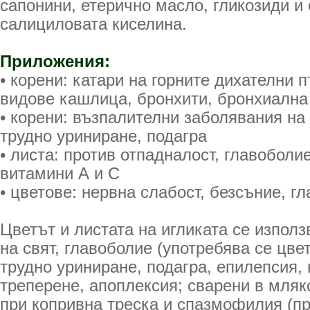
сапонини, етерично масло, гликозиди и 
салициловата киселина.
Приложения:
• корени: катари на горните дихателни 
видове кашлица, бронхити, бронхиална 
• корени: възпалителни заболявания на
трудно уриниране, подагра
• листа: против отпадналост, главоболи
витамини А и С
• цветове: нервна слабост, безсъние, г
Цветът и листата на игликата се използ
на свят, главоболие (употребява се цвет
трудно уриниране, подагра, епилепсия, 
треперене, апоплексия; сварени в мляк
при копривна треска и спазмофилия (пр