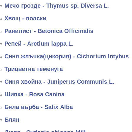
Мечо грозде - Thymus sp. Diversa L.
Хвощ - полски
Ранилист - Betonica Officinalis
Репей - Arctium lappa L.
Синя жлъчка(цикория) - Cichorium Intybus
Трицветна теменуга
Синя хвойна - Juniperus Communis L.
Шипка - Rosa Canina
Бяла върба - Salix Аlba
Блян