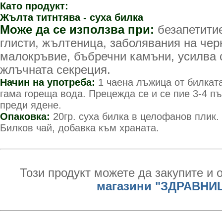
Като продукт:
Жълта титнтява - суха билка
Може да се използва при:
безапетитие
глисти, жълтеница, заболявания на чер
малокръвие, бъбречни камъни, усилва 
жлъчната секреция.
Начин на употреба:
1 чаена лъжица от билката
гама гореща вода. Прецежда се и се пие 3-4 п
преди ядене.
Опаковка:
20гр. суха билка в целофанов плик.
Билков чай, добавка към храната.
Този продукт можете да закупите и 
магазини "ЗДРАВНИ