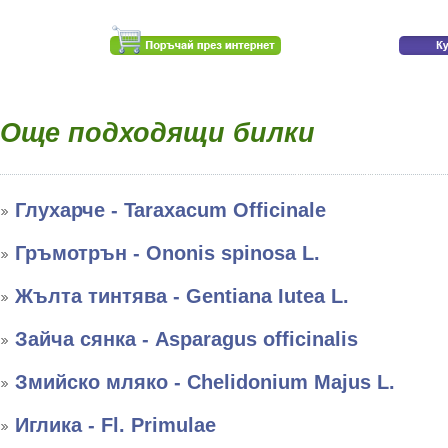
Още подходящи билки
Глухарче - Taraxacum Officinale
Гръмотрън - Ononis spinosa L.
Жълта тинтява - Gentiana Iutea L.
Зайча сянка - Asparagus officinalis
Змийско мляко - Chelidonium Majus L.
Иглика - Fl. Primulae