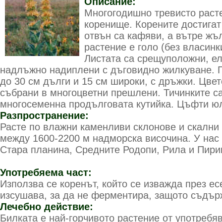
Описание:
Многогодишно тревисто раст
коренище. Корените достигат
отвън са кафяви, а вътре жъ
растение е голо (без власинк
Листата са срещуположни, ел
надлъжно надиплени с дъговидно жилкуване. 
до 30 см дълги и 15 см широки, с дръжки. Цве
събрани в многоцветни прешлени. Тичинките са
многосеменна продълговата кутийка. Цъфти юли
Разпространение:
Расте по влажни каменливи склонове и скални 
между 1600-2200 м надморска височина. У нас
Стара планина, Средните Родопи, Рила и Пири
Употребяема част:
Използва се коренът, който се изважда през ес
изсушава, за да не ферментира, защото съдър
Лечебно действие:
Билката е най-горчивото растение от употребя