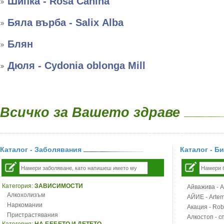
Шипка - Rosa Canina
Бяла върба - Salix Аlba
Блян
Дюля - Cydonia oblonga Mill
Всичко за Вашето здраве
Каталог - Заболявания
Каталог - Б
Категория:
ЗАВИСИМОСТИ
Айважива - Al
Алкохолизъм
АЙИЕ - Artemi
Наркомании
Акация - Rob
Пристрастявания
Алкостоп - с