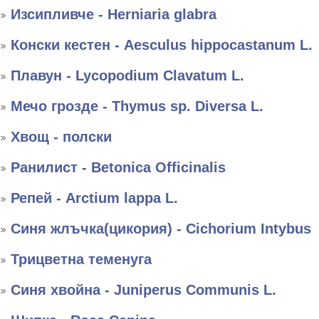
Изсипливче - Herniaria glabra
Конски кестен - Aesculus hippocastanum L.
Плавун - Lycopodium Clavatum L.
Мечо грозде - Thymus sp. Diversa L.
Хвощ - полски
Ранилист - Betonica Officinalis
Репей - Arctium lappa L.
Синя жлъчка(цикория) - Cichorium Intybus
Трицветна теменуга
Синя хвойна - Juniperus Communis L.