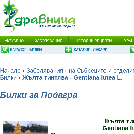
АКТУАЛНО
ЗАБОЛЯВАНИЯ
НАРОДНИ РЕЦЕПТИ
ХРАН
КАТАЛОГ - БИЛКИ
КАТАЛОГ - ЛЕКАРИ
Начало
›
Заболявания
›
на бъбреците и отдели
Билки
› Жълта тинтява - Gentiana Iutea L.
Билки за Подагра
Жълта ти
Gentiana I