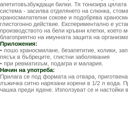
апетитовъзбуждащи билки. Тя тонизира цялата
система - засилва отделянето на слюнка, стом
храносмилателни сокове и подобрява храносм
глистогонно действие. Експериментално е уста
производството на бели кръвни клетки, което м
благоприятно на имунната защита на организма
Приложения:
• лошо храносмилане, безапетитие, колики, за
пясък в бъбреците, глистни заболявания
• при ревматизъм, подагра и малария.
Начин на употреба:
Прилага се под формата на отвара, приготвена
лъжичка ситно нарязани корени в 1/2 л вода. 
чашка преди ядене. Използуват се и настойки 