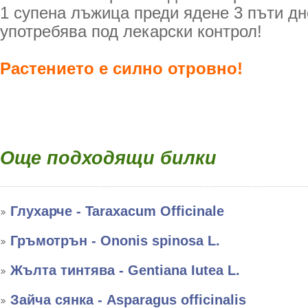
1 супена лъжица преди ядене 3 пъти дн
употребява под лекарски контрол!
Растението е силно отровно!
Още подходящи билки
Глухарче - Taraxacum Officinale
Гръмотрън - Ononis spinosa L.
Жълта тинтява - Gentiana Iutea L.
Зайча сянка - Asparagus officinalis