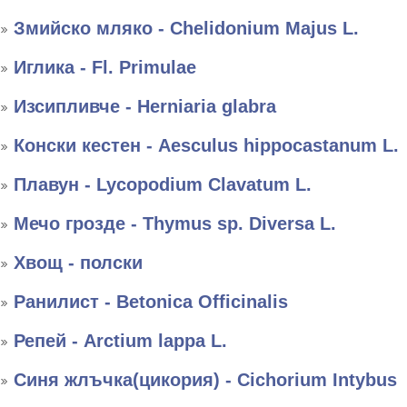
Змийско мляко - Chelidonium Majus L.
Иглика - Fl. Primulae
Изсипливче - Herniaria glabra
Конски кестен - Aesculus hippocastanum L.
Плавун - Lycopodium Clavatum L.
Мечо грозде - Thymus sp. Diversa L.
Хвощ - полски
Ранилист - Betonica Officinalis
Репей - Arctium lappa L.
Синя жлъчка(цикория) - Cichorium Intybus