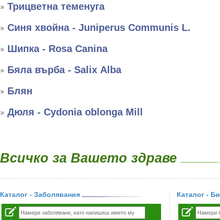
Трицветна теменуга
Синя хвойна - Juniperus Communis L.
Шипка - Rosa Canina
Бяла върба - Salix Аlba
Блян
Дюля - Cydonia oblonga Mill
Всичко за Вашето здраве
Каталог - Заболявания
Каталог - Б