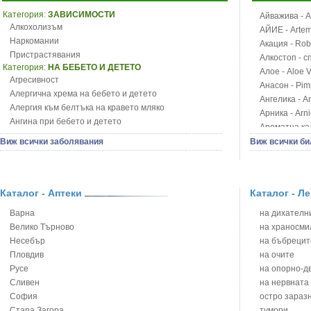
Категория:
ЗАВИСИМОСТИ
Айважива - Al
Алкохолизъм
АЙИЕ - Artemi
Наркомании
Акация - Rob
Пристрастявания
Алкостоп - с
Категория:
НА БЕБЕТО И ДЕТЕТО
Алое - Aloe 
Агресивност
Анасон - Pim
Алергична хрема на бебето и детето
Ангелика - An
Алергия към белтъка на кравето мляко
Арника - Arn
Ангина при бебето и детето
Ароматна кал
Анемия при бебето и детето
Арония - So
Виж всички заболявания
Виж всички би
Апетит - пълни деца
Бабини зъби -
Аромотерапия и децата
Билки за ба
Безапетитие при бебето и детето
Блатен аир -
Бронхиална астма при бебето и детето
Каталог - Аптеки
Каталог - Л
Блатен тъжни
Бронхит и пневмония при деца
Блян
Варна
на дихателни
Варицела
Бобови шушул
Велико Търново
на храносми
Висока температура на бебето и детето
Божур - Paeo
Несебър
на бъбрецит
Възпаление на ушите на бебето и детето
Борови връхче
Пловдив
на очите
Глисти
Босилек - Oc
Русе
на опорно-д
Грижа за пъпа на новороденото
Брей - Tamu
Сливен
на нервната
Грип при бебето и детето
Брош - Rubia 
София
остро зараз
Гърч
Бръшлян - He
Стара Загора
тумори