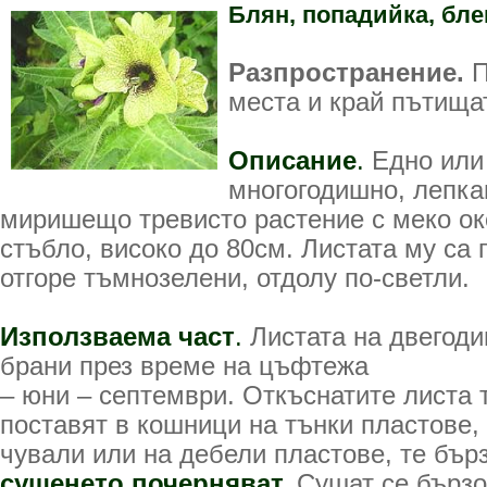
Блян, попадийка, бле
Разпространение.
П
места и край пътищат
Описание
.
Едно или
многогодишно, лепка
миришещо тревисто растение с меко ок
стъбло, високо до 80см. Листата му са 
отгоре тъмнозелени, отдолу по-светли.
Използваема част
.
Листата на двегоди
брани през време на цъфтежа
– юни – септември. Откъснатите листа 
поставят в кошници на тънки пластове,
чували или на дебели пластове, те бър
сушенето почерняват.
Сушат се бързо