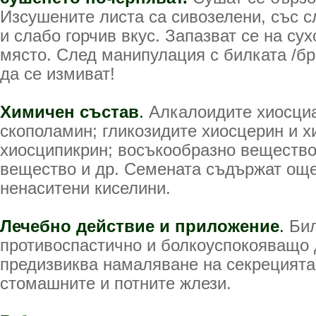
Изсушените листа са сивозелени, със 
и слабо горчив вкус. Запазват се на су
място. След манипулация с билката /бр
да се измиват!
Химичен състав
.
Алкалоидите хиосциа
скополамин; гликозидите хиосцерин и х
хиосципикрин; восъкообразно вещество
вещество и др. Семената съдържат още
ненаситени киселини.
Лечебно действие и приложение
.
Бил
противоспастично и болкоуспокояващо 
предизвиква намаляване на секрецията
стомашните и потните жлези.