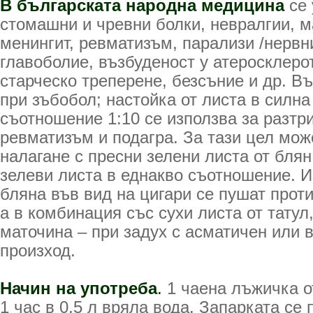
В българската народна медицина
се
стомашни и чревни болки, невралгии, 
менингит, ревматизъм, парализи /нервн
главоболие, възбуденост у атеросклеро
старческо треперене, безсъние и др. В
при зъбобол; настойка от листа в силна
съотношение 1:10 се използва за разтр
ревматизъм и подагра. За тази цел мож
налагане с пресни зелени листа от блян
зелеви листа в еднакво съотношение. 
бляна във вид на цигари се пушат проти
а в комбинация със сухи листа от татул
маточина – при задух с асматичен или 
произход.
Начин на употреба
.
1 чаена лъжичка о
1 час в 0.5 л вряла вода. Запарката се