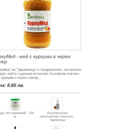
ркуМед - мед с куркума и черен
пер
ркумед" на "Здравница" е традиционен, натурален
дукт, който съдържа истински, български пчелен
 куркума и черен пипер....
а: 8.80 лв.
да, без алуминий - 250
Безалкохолна
гр.
прополисова тинктура -
Здравница