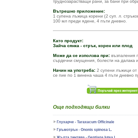
труднозарастващи рани, за бани при обр
Вътрешно приложение:
1 супена лъжица корени (2 суп. л. стръко
100 мл преди ядене, 4 пъти дневно.
Като продукт:
Зайча сянка - стрък, корен или плод
Може да се използва при:
възпаления п
сърдечни смущения, болести на далака и
Начин на употреба:
2 супени лъжици от 
се пие по 1 винена чаша 4 пъти дневно 
Още подходящи билки
Глухарче - Taraxacum Officinale
Гръмотрън - Ononis spinosa L.
Жълта тинтява - Gentiana Iutea L.