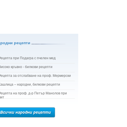
ародни рецепти
Рецепта при Подагра с пчелен мед
Високо кръвно - билкови рецепти
Рецепта за отслабване на проф. Мермерски
Кашлица – народни, билкови рецепти
Рецепта на проф. д-р Петър Манолов при
лит