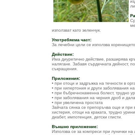
из
ли
Ра
Ср
ме
използват като зеленчук.
Употребяема част:
За лечебни цели се използва коренището
Действие:
Има диуретично действие, разширява кр
налягане. Забавя сърдечната дейност, п
съкращения.
Приложения:
• при отоци и задръжка на течности в ор
• при хипертония и други заболявания н
• при бъбречнокаменна болест, трудно у
• при заболявания на черния дроб и дал
• при увеличена простата
Зайчата сянка се препоръчва още и при в
хистерия, отоци на краката, трудно урин
диабет, импотенция, детски глисти.
Външно приложение:
Използва се за компреси при лунички на 