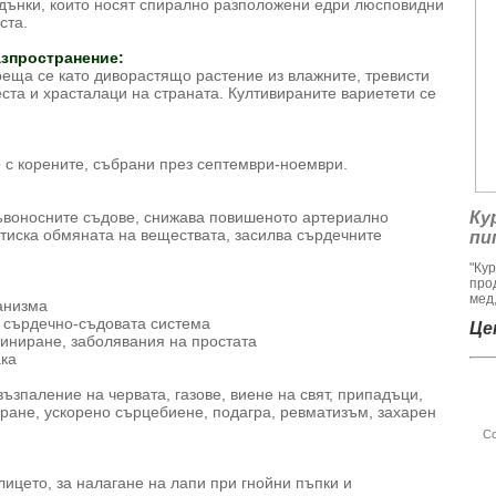
дънки, които носят спирално разположени едри люсповидни
ста.
зпространение:
еща се като диворастящо растение из влажните, тревисти
ста и храсталаци на страната. Култивираните вариетети се
 с корените, събрани през септември-ноември.
ъвоносните съдове, снижава повишеното артериално
Ку
отиска обмяната на веществата, засилва сърдечните
пи
"Ку
про
мед,
ганизма
а сърдечно-съдовата система
Цен
риниране, заболявания на простата
ака
ъзпаление на червата, газове, виене на свят, припадъци,
иране, ускорено сърцебиене, подагра, ревматизъм, захарен
Со
лицето, за налагане на лапи при гнойни пъпки и