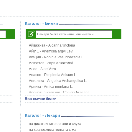
Каталог - Билки
Айважива - Alcanna tinctoria
АЙИЕ - Artemisia argyi Levl
Акация - Robinia Pseudoacacia L.
Алкостоп - спри алкохола!
Алое - Aloe Vera
Анасон - Pimpinela Anisum L.
Ангелика - Angelica Archangelica L.
Арника - Arnica montana L.
Ароматна кализия - Callisia Fragans
Арония - Sorbus melanocorpa
Виж всички билки
Бабини зъби - Tribulus terrestris
Билки за бани при хемороиди
Каталог - Лекари
Блатен аир - Acorus calamus L.
Блатен тъжник - Spirea ulmaria L.
на дихателните органи и слуха
Блян
на храносмилателната с-ма