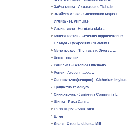
Зайча сянка - Asparagus officinalis
Змийско мляко - Chelidonium Majus L.
Иглика - Fl. Primulae
Изсипливче - Herniaria glabra
Конски кестен - Aesculus hippocastanum L.
Плавун - Lycopodium Clavatum L.
Мечо грозде - Thymus sp. Diversa L.
Хвощ - полски
Ранилист - Betonica Officinalis
Репей - Arctium lappa L.
Синя жлъчка(цикория) - Cichorium Intybus
Трицветна теменуга
Синя хвойна - Juniperus Communis L.
Шипка - Rosa Canina
Бяла върба - Salix Аlba
Блян
Дюля - Cydonia oblonga Mill