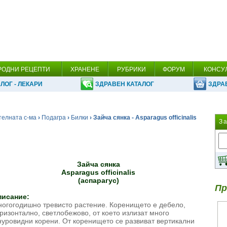
РОДНИ РЕЦЕПТИ
ХРАНЕНЕ
РУБРИКИ
ФОРУМ
КОНСУ
ЛОГ - ЛЕКАРИ
ЗДРАВЕН КАТАЛОГ
ЗДРА
телната с-ма
›
Подагра
›
Билки
› Зайча сянка - Asparagus officinalis
З
Зайча сянка
Asparagus officinalis
(аспарагус)
Пр
писание:
огогодишно тревисто растение. Коренището е дебело,
ризонтално, светлобежово, от което излизат много
уровидни корени. От коренището се развиват вертикални