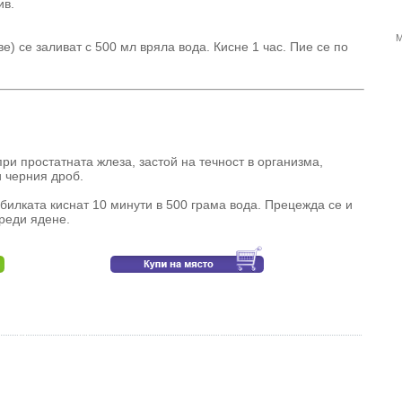
ив.
М
ве) се заливат с 500 мл вряла вода. Кисне 1 час. Пие се по
ри простатната жлеза, застой на течност в организма,
 черния дроб.
билката киснат 10 минути в 500 грама вода. Прецежда се и
преди ядене.