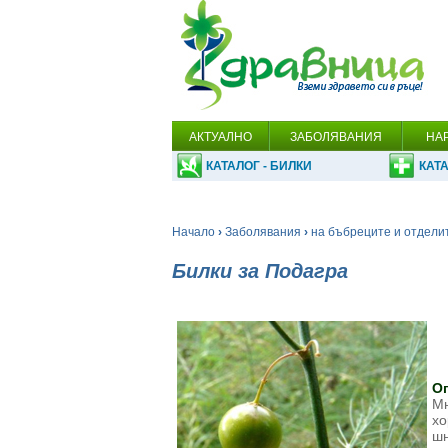
АКТУАЛНО
ЗАБОЛЯВАНИЯ
НА
КАТАЛОГ - БИЛКИ
КАТА
Начало
›
Заболявания
›
на бъбреците и отдели
Билки за Подагра
О
Мн
хо
шн