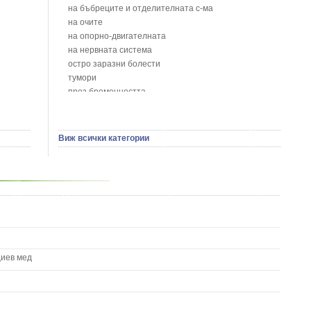
Бобови шушулки - Phaseolus Vulgaris L.
на бъбреците и отделителната с-ма
Божур - Paeonia Decora
на очите
Борови връхчета - Pinus sylvestris
на опорно-двигателната
Босилек - Ocimum Basillicum
на нервната система
Брей - Tamus Communis
остро заразни болести
Брош - Rubia tinctorum L.
тумори
Бръшлян - Hedera helix L.
през бременността
Бряст - Ulmus
на сърцето и кръвоносните съдове
Бушменски отровен храст - Acokanthera oppositifolia
на устната кухина
Бял имел - Viscum album L.
сексуални проблеми
Виж всички категории
Бял оман - Inula Helenium L.
на половите органи
Бял Равнец - Achillea Millefolium L.
зависимости
Бял трън - Silybum Marianum L.
на жлезите с вътрешна секреция
Бяла бреза - Betula pendula
паразитни болести
Бяла върба - Salix Аlba
на бебето и детето
Великденче - Veronica
на кожата и венерически
Ветрогон - Eryngium Campestre
други
Вечнозелен кипарис
Вишна - Prunus cerasus L.
циев мед
Водна детелина - Menyanthes trifoliata L.
Водно Пипериче - Polygonum Hydropiper L.
Волски език - Asplenium scolopendrium
Врабчови чревца - Stellaria media L.