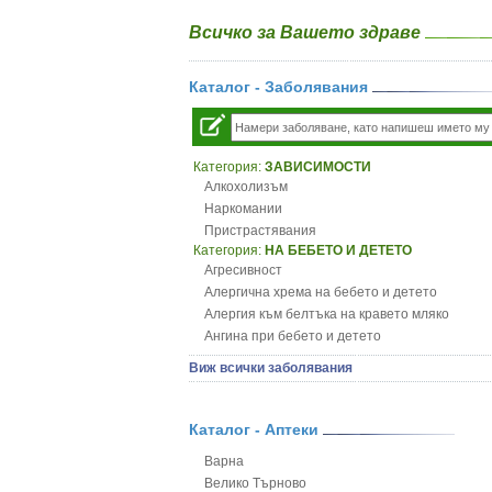
Всичко за Вашето здраве
Каталог - Заболявания
Категория:
ЗАВИСИМОСТИ
Алкохолизъм
Наркомании
Пристрастявания
Категория:
НА БЕБЕТО И ДЕТЕТО
Агресивност
Алергична хрема на бебето и детето
Алергия към белтъка на кравето мляко
Ангина при бебето и детето
Анемия при бебето и детето
Виж всички заболявания
Апетит - пълни деца
Аромотерапия и децата
Безапетитие при бебето и детето
Каталог - Аптеки
Бронхиална астма при бебето и детето
Варна
Бронхит и пневмония при деца
Велико Търново
Варицела