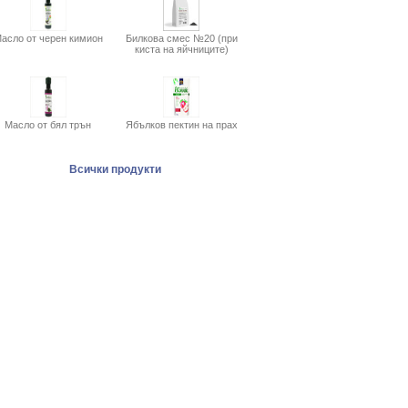
асло от черен кимион
Билкова смес №20 (при
киста на яйчниците)
Масло от бял трън
Ябълков пектин на прах
Всички продукти