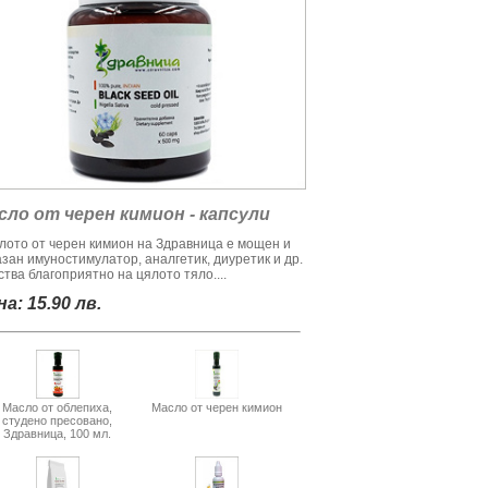
сло от черен кимион - капсули
лото от черен кимион на Здравница е мощен и
азан имуностимулатор, аналгетик, диуретик и др.
тва благоприятно на цялото тяло....
а: 15.90 лв.
Масло от облепиха,
Масло от черен кимион
студено пресовано,
Здравница, 100 мл.