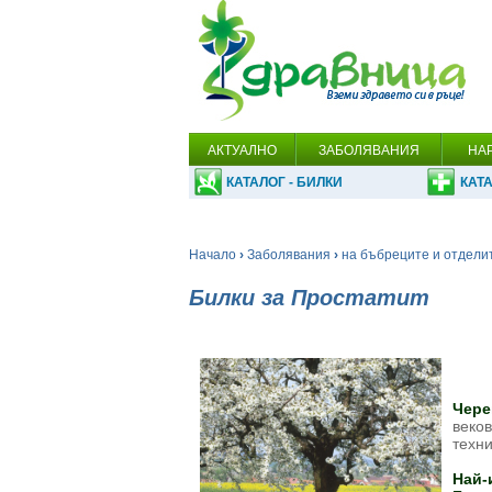
АКТУАЛНО
ЗАБОЛЯВАНИЯ
НА
КАТАЛОГ - БИЛКИ
КАТА
Начало
›
Заболявания
›
на бъбреците и отдели
Билки за Простатит
Чере
веков
техни
Най-