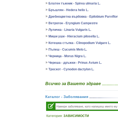
Блатен тъжник - Spirea ulmaria L.
Бръшлян - Hedera helix L.
Дребноцветна върбовка - Epilobium Parviflor
Ветрогон - Eryngium Campestre
Луличка - Linaria Vulgaris L.
Миши уши - Hieracium pilosella L.
Котешка стъпка - Clinopodium Vulgare L.
Пъпеш - Cucumis Melo L.
Черница - Morus Nigra L.
Череша - дръжки - Prinus Avium L.
Троскот - Cynodon dactylon L.
Всичко за Вашето здраве
Каталог - Заболявания
Категория:
ЗАВИСИМОСТИ