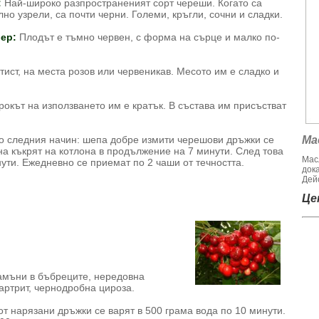
:
Най-широко разпространеният сорт череши. Когато са
но узрели, са почти черни. Големи, кръгли, сочни и сладки.
ер:
Плодът е тъмно червен, с форма на сърце и малко по-
тист, на места розов или червеникав. Месото им е сладко и
окът на използването им е кратък. В състава им присъстват
о следния начин: шепа добре измити черешови дръжки се
Ма
 на къкрят на котлона в продължение на 7 минути. След това
Мас
ути. Ежедневно се приемат по 2 чаши от течността.
док
Дейс
Цен
амъни в бъбреците, нередовна
 артрит, чернодробна цироза.
от нарязани дръжки се варят в 500 грама вода по 10 минути.