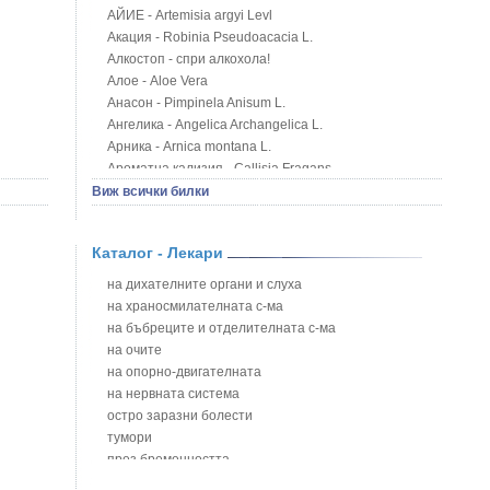
АЙИЕ - Artemisia argyi Levl
Акация - Robinia Pseudoacacia L.
Алкостоп - спри алкохола!
Алое - Aloe Vera
Анасон - Pimpinela Anisum L.
Ангелика - Angelica Archangelica L.
Арника - Arnica montana L.
Ароматна кализия - Callisia Fragans
Арония - Sorbus melanocorpa
Виж всички билки
Бабини зъби - Tribulus terrestris
Билки за бани при хемороиди
Каталог - Лекари
Блатен аир - Acorus calamus L.
Блатен тъжник - Spirea ulmaria L.
на дихателните органи и слуха
Блян
на храносмилателната с-ма
Бобови шушулки - Phaseolus Vulgaris L.
на бъбреците и отделителната с-ма
Божур - Paeonia Decora
на очите
Борови връхчета - Pinus sylvestris
на опорно-двигателната
Босилек - Ocimum Basillicum
на нервната система
Брей - Tamus Communis
остро заразни болести
Брош - Rubia tinctorum L.
тумори
Бръшлян - Hedera helix L.
през бременността
Бряст - Ulmus
на сърцето и кръвоносните съдове