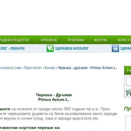
РОДНИ РЕЦЕПТИ
ХРАНЕНЕ
РУБРИКИ
ФОРУМ
КОНСУ
ЛОГ - ЛЕКАРИ
ЗДРАВЕН КАТАЛОГ
ЗДРА
телната с-ма
›
Простатит
›
Билки
› Череша - дръжки - Prinus Avium L.
З
Череша - Дръжки
Prinus Avium L.
Пр
шите
са познати от преди около 300 години пр.н.е. През
ете черешовите дървета са били възхвалявани както заради
я вкусен и сочен плод, така и заради красотата им.
известни сортове череши са: