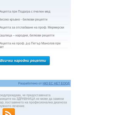
Рецепта при Подагра с пчелен мед
Високо кръвно - билкови рецепти
Рецепта за отслабване на проф. Мермерски
Кашлица – народни, билкови рецепти
Рецепта на проф. д-р Петър Манолов при
лит
Разработено от
НЮ ЕС НЕТ ЕООД
редупреждава, че предоставената
аниците на ЗДРАВНИЦА не може да замени
ар, поставянето на професионална диагноза
нужното лечение.