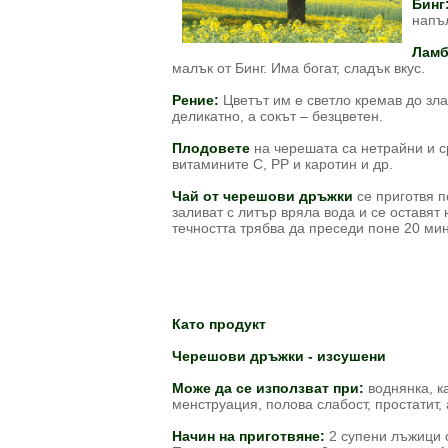
Бинг
напъл
Ламб
малък от Бинг. Има богат, сладък вкус.
Рение:
Цветът им е светло кремав до зла
деликатно, а сокът – безцветен.
Плодовете
на черешата са нетрайни и ср
витамините С, РР и каротин и др.
Чай от черешови дръжки
се приготвя п
заливат с литър вряла вода и се оставят
течността трябва да преседи поне 20 мин
Като продукт
Черешови дръжки - изсушени
Може да се използват при:
воднянка, к
менструация, полова слабост, простатит,
Начин на приготвяне:
2 супени лъжици 