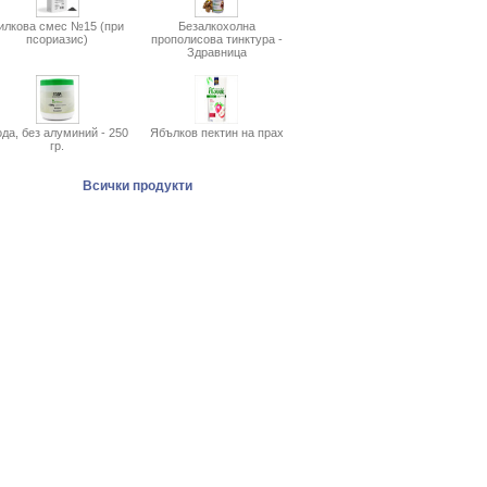
илкова смес №15 (при
Безалкохолна
псориазис)
прополисова тинктура -
Здравница
да, без алуминий - 250
Ябълков пектин на прах
гр.
Всички продукти