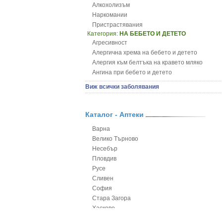
Алкохолизъм
Наркомании
Пристрастявания
Категория:
НА БЕБЕТО И ДЕТЕТО
Агресивност
Алергична хрема на бебето и детето
Алергия към белтъка на кравето мляко
Ангина при бебето и детето
Анемия при бебето и детето
Виж всички заболявания
Апетит - пълни деца
Аромотерапия и децата
Безапетитие при бебето и детето
Каталог - Аптеки
Бронхиална астма при бебето и детето
Варна
Бронхит и пневмония при деца
Велико Търново
Варицела
Несебър
Висока температура на бебето и детето
Пловдив
Възпаление на ушите на бебето и детето
Русе
Глисти
Сливен
Грижа за пъпа на новороденото
София
Грип при бебето и детето
Стара Загора
Гърч
Хасково
Да отгледам и възпитам детето си
Ямбол
Детска церебрална парализа