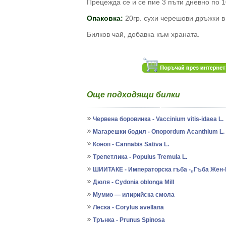
Прецежда се и се пие 3 пъти дневно по 
Опаковка:
20гр. сухи черешови дръжки в
Билков чай, добавка към храната.
Още подходящи билки
Червена боровинка - Vaccinium vitis-idaea L.
Магарешки бодил - Onopordum Acanthium L.
Коноп - Cannabis Sativa L.
Трепетлика - Populus Tremula L.
ШИИТАКЕ - Императорска гъба -„Гъба Жен
Дюля - Cydonia oblonga Mill
Мумио — илирийска смола
Леска - Corylus avellana
Трънка - Prunus Spinosa