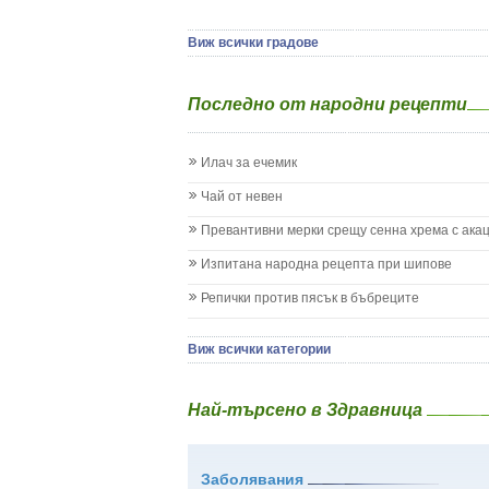
Детски аутизъм
Детски диабет
Виж всички градове
Екземи при деца
Епилепсия при деца
Последно от народни рецепти
Жълтеница
Запек на бебето и детето
Заушка
Илач за ечемик
Имунизационен календар
Кашлица при бебето и детето
Чай от невен
Коклюш при бебето и детето
Превантивни мерки срещу сенна хрема с ака
Колики
Менингит
Изпитана народна рецепта при шипове
Млечни зъби
Репички против пясък в бъбреците
Млечница
Морбили
Нощно напикаване - енуреза
Виж всички категории
Отит
Отравяне
Най-търсено в Здравница
Плач
Подсичане
Проблеми в пикочните пътища и бъбреците
Заболявания
Проблеми с очите на бебето и детето