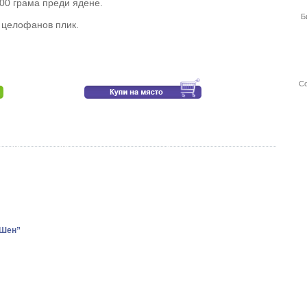
100 грама преди ядене.
Б
 целофанов плик.
Со
-Шен”