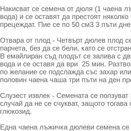
Накисват се семена от дюля (1 чаена л
вода) и се оставят да престоят няколко 
прецеждат. Пие се по 50 см3 3 пъти дне
Отвара от плод - Четвърт дюлев плод с
парчета, без да се бели, като се отстра
В емайлиран съд плодът се залива с д
вода и се оставя да ври 25 мин. Разтв
по желание се подслажда със захар или
половин чаена чаша три пъти на ден пр
Слузест извлек - Семената се ползуват 
случай да не се счукват, защото тогава
глюкозид.
Една чаена лъжичка дюлеви семена се 