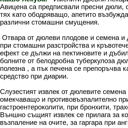
Авицена са предписвали пресни дюли, 
тях като ободряващо, апетито възбужд
различни стомашни смущения.
Отвара от дюлеви плодове и семена и 
при стомашни разстройства и кръвотеч
ефект се дължи на пектиновите и дъби
болните от белодробна туберкулоза дю
полезна , а пък печена се препоръчва к
средство при диарии.
Слузестият извлек от дюлевите семена
омекчаващо и противовъзпалително при
гастроентероколити, при бронхити, тра
Външно същият извлек се прилага за к
възпаление на очите, за гаргара при ан