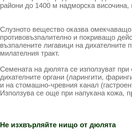
райони до 1400 м надморска височина, 
Слузното вещество оказва омекчаващо
противовъзпалително и по­криващо дей
възпалените лигавици на дихателните 
милателния тракт.
Семената на дюлята се използуват при 
ди­хателните органи (ларингити, фаринг
и на стомашно-чревния канал (гастроент
Използува се още при напукана кожа, п
Не изхвърляйте нищо от дюлята