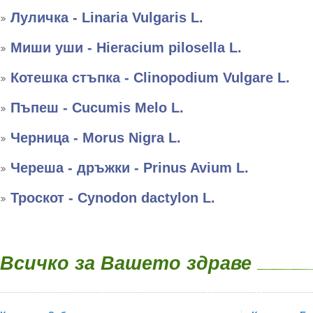
Луличка - Linaria Vulgaris L.
Миши уши - Hieracium pilosella L.
Котешка стъпка - Clinopodium Vulgare L.
Пъпеш - Cucumis Melo L.
Черница - Morus Nigra L.
Череша - дръжки - Prinus Avium L.
Троскот - Cynodon dactylon L.
Всичко за Вашето здраве