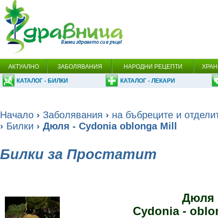
АКТУАЛНО
ЗАБОЛЯВАНИЯ
НАРОДНИ РЕЦЕПТИ
ХРАН
КАТАЛОГ - БИЛКИ
КАТАЛОГ - ЛЕКАРИ
Начало
›
Заболявания
›
на бъбреците и отдели
›
Билки
› Дюля - Cydonia oblonga Mill
Билки за Простатит
Дюля
Cydonia - oblon