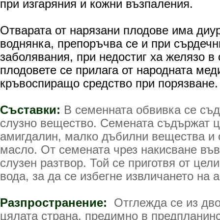
при изгаряния и кожни възпаления.
Отварата от нарязани плодове има диу
воднянка, препоръчва се и при сърдечн
заболявания, при недостиг ха желязо в
плодовете се прилага от народната мед
кръвоспиращо средство при порязване.
Съставки:
В семенната обвивка се съ
слузно вещество. Семената съ­държат ц
амигдалин, малко дъбилни вещества и 
масло. От семената чрез накисване във
слузен разтвор. Той се приготвя от цел
вода, за да се избегне извличането на 
Разпространение:
Отглежда се из дво
цялата страна, предимно в предпланинс