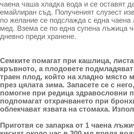
чаена чаша хладка вода и се оставят да
емайлиран съд. Полученият слузест из
по желание се подслажда с една чаена
мед. Взема се по една супена лъжица ч
дневно преди хранене.
Семките помагат при кашлица, лист
кръвното, а плодовете подмладяват
траен плод, който на хладно място м
през цялата зима. Запасете се с нег
помогне при редица здравословни 
подпомагат отхрачването при бронх
облекчават язвата на стомаха. Изпол
Приготвя се запарка от 1 чаена лъжи
киснат около час в 300 мл вряла вод