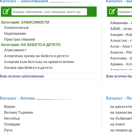
Каталог - Заболявания
Каталог - Б
Категория:
ЗАВИСИМОСТИ
Айважива - A
Алкохолизъм
АЙИЕ - Artem
Наркомании
Акация - Rob
Пристрастявания
Алкостоп - 
Категория:
НА БЕБЕТО И ДЕТЕТО
Алое - Aloe 
Агресивност
Анасон - Pim
Алергична хрема на бебето и детето
Ангелика - A
Алергия към белтъка на кравето мляко
Арника - Arn
Ангина при бебето и детето
Ароматна кал
Анемия при бебето и детето
Арония - So
Виж всички заболявания
Виж всички би
Апетит - пълни деца
Бабини зъби 
Аромотерапия и децата
Билки за ба
Безапетитие при бебето и детето
Блатен аир -
Бронхиална астма при бебето и детето
Каталог - Аптеки
Каталог - Л
Блатен тъжни
Бронхит и пневмония при деца
Блян
Варна
на дихателн
Варицела
Бобови шушу
Велико Търново
на храносми
Висока температура на бебето и детето
Божур - Pae
Несебър
на бъбрецит
Възпаление на ушите на бебето и детето
Борови връхч
Пловдив
на очите
Глисти
Босилек - O
Русе
на опорно-д