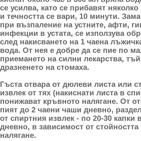
се усилва, като се прибавят няколко
и течността се вари, 10 минути. Зам
при възпаление на устните, афти, ги
инфекции в устата, се използува обр
след накисването на 1 чаена лъжичк
вода. От нея е добре да се пие по м
приемането на силни лекарства, тъй
дразненето на стомаха.
Гъста отвара от дюлеви листа или с
извлек от тях (накиснати листа в спир
понижават кръвното налягане. От от
пият до 2 чаени чаши дневно, раздел
от спиртния извлек - по 20-30 капки
дневно, в зависимост от стойността
налягане.