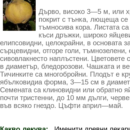
Дърво, високо 3—5 м, или х
покрит с тънка, лющеща се
тъмносива кора. Листата са
къси дръжки, широко яйцев
елипсо­видни, целокрайни, в основата з
сърцевидни, отгоре голи, тъмнозелени, 
сивовлакнесто наплъстени. Цветовете 
в диаметър, бледорозови. Чашката и ве
Тичинките са многобройни. Плодът е к
ябълковидиа форма, 3—15 см в диаметъ
Семената са клиновидни или обратно я
почти тристенни, до 10 мм дълги, черв
във всяко гнездо. Цъфти април—май.
Какво лекува:
Именити древни лекари