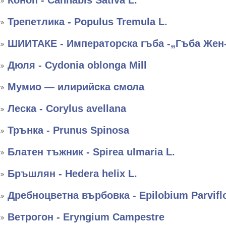
Коноп - Cannabis Sativa L.
Трепетлика - Populus Tremula L.
ШИИТАКЕ - Императорска гъба -„Гъба Жен
Дюля - Cydonia oblonga Mill
Мумио — илирийска смола
Леска - Corylus avellana
Трънка - Prunus Spinosa
Блатен тъжник - Spirea ulmaria L.
Бръшлян - Hedera helix L.
Дребноцветна върбовка - Epilobium Parvifl
Ветрогон - Eryngium Campestre