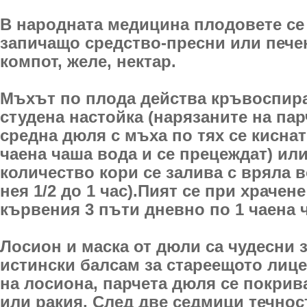
В народната медицина плодовете се 
запичащо средство-пресни или пече
компот, желе, нектар.
Мъхът по плода действа кръвоспир
студена настойка (нарязаните на пар
средна дюля с мъха по тях се киснат
чаена чаша вода и се прецеждат) ил
количество кори се залива с вряла в
нея 1/2 до 1 час).Пият се при храчен
кървения 3 пъти дневно по 1 чаена 
Лосион и маска от дюли са чудесни з
истински балсам за стареещото лице
на лосиона, парчета дюля се покрив
или ракия. След две седмици течнос