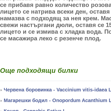
се прибавя равно количество розова
лицето се натрива всеки ден, оставя 
намазва с подходящ за нея крем. Мас
свежи настъргани дюли, оставя се 
лицето и се измива с хладка вода. П
се масажира леко с резенче плод.
Още подходящи билки
Червена боровинка - Vaccinium vitis-idaea L
Магарешки бодил - Onopordum Acanthium L