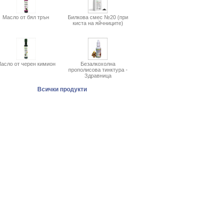
Масло от бял трън
Билкова смес №20 (при
киста на яйчниците)
асло от черен кимион
Безалкохолна
прополисова тинктура -
Здравница
Всички продукти