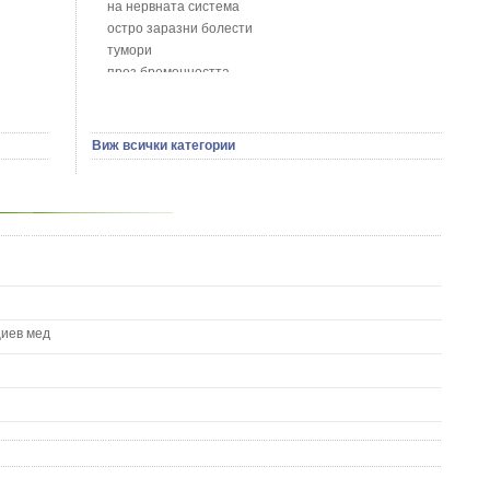
Босилек - Ocimum Basillicum
на нервната система
Брей - Tamus Communis
остро заразни болести
Брош - Rubia tinctorum L.
тумори
Бръшлян - Hedera helix L.
през бременността
Бряст - Ulmus
на сърцето и кръвоносните съдове
Бушменски отровен храст - Acokanthera oppositifolia
на устната кухина
Бял имел - Viscum album L.
сексуални проблеми
Виж всички категории
Бял оман - Inula Helenium L.
на половите органи
Бял Равнец - Achillea Millefolium L.
зависимости
Бял трън - Silybum Marianum L.
на жлезите с вътрешна секреция
Бяла бреза - Betula pendula
паразитни болести
Бяла върба - Salix Аlba
на бебето и детето
Великденче - Veronica
на кожата и венерически
Ветрогон - Eryngium Campestre
други
Вечнозелен кипарис
Вишна - Prunus cerasus L.
циев мед
Водна детелина - Menyanthes trifoliata L.
Водно Пипериче - Polygonum Hydropiper L.
Волски език - Asplenium scolopendrium
Врабчови чревца - Stellaria media L.
Вратига - Tanacetrum Vulgare
Върбинка - Verbena Officinalis L.
Гинко Билоба - Ginkgo Biloba L.