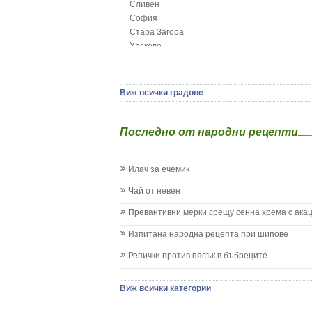
Сливен
Грижа за пъпа на новороденото
София
Грип при бебето и детето
Стара Загора
Гърч
Хасково
Да отгледам и възпитам детето си
Ямбол
Детска церебрална парализа
Детски аутизъм
Детски диабет
Виж всички градове
Екземи при деца
Епилепсия при деца
Последно от народни рецепти
Жълтеница
Запек на бебето и детето
Заушка
Илач за ечемик
Имунизационен календар
Кашлица при бебето и детето
Чай от невен
Коклюш при бебето и детето
Превантивни мерки срещу сенна хрема с ака
Колики
Менингит
Изпитана народна рецепта при шипове
Млечни зъби
Репички против пясък в бъбреците
Млечница
Морбили
Нощно напикаване - енуреза
Виж всички категории
Отит