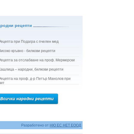
ародни рецепти
Рецепта при Подагра с пчелен мед
Високо кръвно - билкови рецепти
Рецепта за отслабване на проф. Мермерски
Кашлица – народни, билкови рецепти
Рецепта на проф. д-р Петър Манолов при
лит
Разработено от
НЮ ЕС НЕТ ЕООД