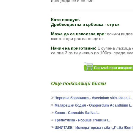
прецежда се и се пие.
Като продукт:
Дребноцветна върбовка - стрък
Може да се използва при:
всички видов
както и при рак на същите.
Начин на приготвяне:
1 супена лъжица о
се пие 3 пъти дневно по 100гр. преди яд
Още подходящи билки
Червена боровинка - Vaccinium vitis-idaea L.
Магарешки бодил - Onopordum Acanthium L.
Коноп - Cannabis Sativa L.
Трепетлика - Populus Tremula L.
ШИИТАКЕ - Императорска гъба -„Гъба Жен