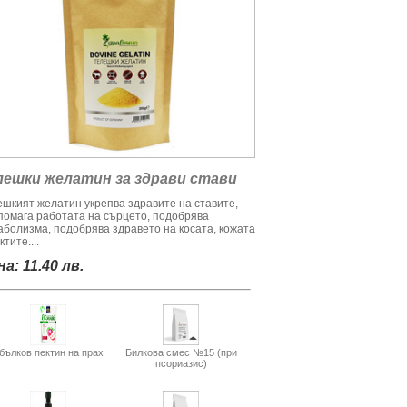
лешки желатин за здрави стави
ешкият желатин укрепва здравите на ставите,
помага работата на сърцето, подобрява
аболизма, подобрява здравето на косата, кожата
ктите....
а: 11.40 лв.
бълков пектин на прах
Билкова смес №15 (при
псориазис)