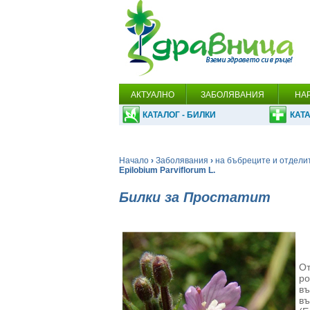
АКТУАЛНО
ЗАБОЛЯВАНИЯ
НА
КАТАЛОГ - БИЛКИ
КАТА
Начало
›
Заболявания
›
на бъбреците и отдели
Epilobium Parviflorum L.
Билки за Простатит
От
ро
въ
въ