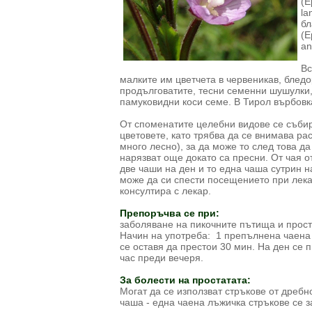
(E
la
бл
(E
an
Вс
малките им цветчета в червеникав, бледор
продълговатите, тесни семенни шушулки, 
памуковидни коси семе. В Тирол върбовка
От споменатите целебни видове се събира
цветовете, като трябва да се внимава ра
много лесно), за да може то след това д
нарязват още докато са пресни. От чая о
две чаши на ден и то една чаша сутрин н
може да си спести посещението при лека
консултира с лекар.
Препоръчва се при:
заболяване на пикочните пътища и прост
Начин на употреба: 1 препълнена чаена 
се оставя да престои 30 мин. На ден се 
час преди вечеря.
За болести на простатата:
Могат да се използват стръкове от дребн
чаша - една чаена лъжичка стръкове се з