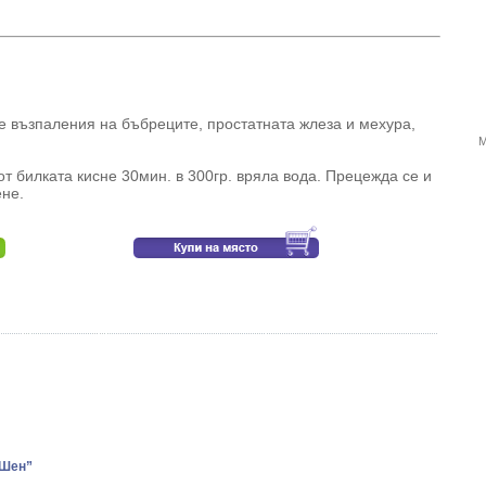
е възпаления на бъбреците, простатната жлеза и мехура,
М
т билката кисне 30мин. в 300гр. вряла вода. Прецежда се и
ене.
-Шен”