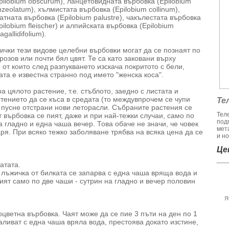
pilobium obscurum), ланцетовидната върбовка (Epilobium
nzeolatum), хълмистата върбовка (Epilobium collinum),
атната върбовка (Epilobium palustre), чакълестата върбовка
pilobium fleischer) и алпийската върбовка (Epilobium
agallidifolium).
ички тези видове целебни върбовки могат да се познаят по
озов или почти бял цвят. Те са като заковани върху
от които след разпукването изскача покритото с бели,
та е известна странно под името "женска коса".
 цялото растение, т.е. стъблото, заедно с листата и
стението да се къса в средата (то междувпрочем се чупи
Те
а пусне отстрани нови леторасли. Събраните растения се
Тел
т върбовка се пият, даже и при най-тежки случаи, само по
под
а гладно и една чаша вечер. Това обаче не значи, че човек
мет
ря. При всяко тежко заболяване трябва на всяка цена да се
и но
Цен
атата.
лъжичка от билката се запарва с една чаша вряща вода и
пият само по две чаши - сутрин на гладно и вечер половин
Я
оцветна върбовка. Чаят може да се пие 3 пъти на ден по 1
аливат с една чаша вряла вода, престоява докато изстине,