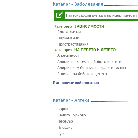
Каталог - Заболявания
Категория:
ЗАВИСИМОСТИ
Алкохолизъм
Наркомании
Пристрастявания
Категория:
НА БЕБЕТО И ДЕТЕТО
Агресивност
Алергична хрема на бебето и детето
Алергия към белтъка на кравето мляко
Ангина при бебето и детето
Анемия при бебето и детето
Виж всички заболявания
Апетит - пълни деца
Аромотерапия и децата
Безапетитие при бебето и детето
Каталог - Аптеки
Бронхиална астма при бебето и детето
Варна
Бронхит и пневмония при деца
Велико Търново
Варицела
Несебър
Висока температура на бебето и детето
Пловдив
Възпаление на ушите на бебето и детето
Русе
Глисти