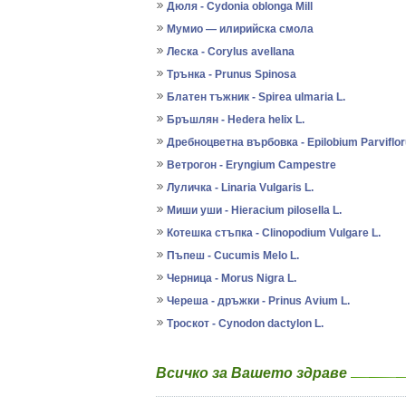
Дюля - Cydonia oblonga Mill
Мумио — илирийска смола
Леска - Corylus avellana
Трънка - Prunus Spinosa
Блатен тъжник - Spirea ulmaria L.
Бръшлян - Hedera helix L.
Дребноцветна върбовка - Epilobium Parviflor
Ветрогон - Eryngium Campestre
Луличка - Linaria Vulgaris L.
Миши уши - Hieracium pilosella L.
Котешка стъпка - Clinopodium Vulgare L.
Пъпеш - Cucumis Melo L.
Черница - Morus Nigra L.
Череша - дръжки - Prinus Avium L.
Троскот - Cynodon dactylon L.
Всичко за Вашето здраве