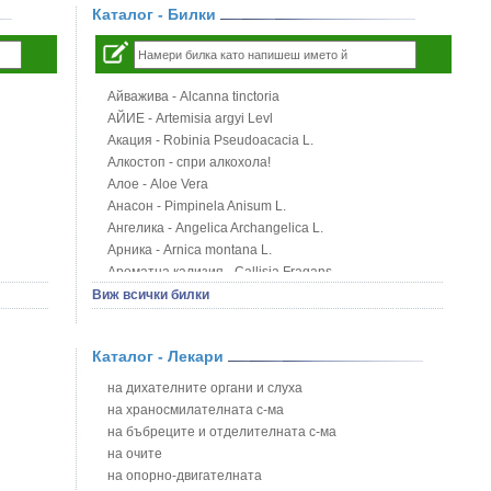
Каталог - Билки
Айважива - Alcanna tinctoria
АЙИЕ - Artemisia argyi Levl
Акация - Robinia Pseudoacacia L.
Алкостоп - спри алкохола!
Алое - Aloe Vera
Анасон - Pimpinela Anisum L.
Ангелика - Angelica Archangelica L.
Арника - Arnica montana L.
Ароматна кализия - Callisia Fragans
Арония - Sorbus melanocorpa
Виж всички билки
Бабини зъби - Tribulus terrestris
Билки за бани при хемороиди
Каталог - Лекари
Блатен аир - Acorus calamus L.
Блатен тъжник - Spirea ulmaria L.
на дихателните органи и слуха
Блян
на храносмилателната с-ма
Бобови шушулки - Phaseolus Vulgaris L.
на бъбреците и отделителната с-ма
Божур - Paeonia Decora
на очите
Борови връхчета - Pinus sylvestris
на опорно-двигателната