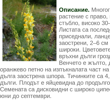
Описание.
Многог
растение с право,
стъбло, високо 30–
Листата са послед
приседнали, ланце
заострени, 2–6 см
широки. Цветовете
връхни дълги гроз
Венчето е жълто, 
оранжево петно на изпъкналата част на 
дълга заострена шпора. Тичинките са 4, 
дълги. Плодът е яйцевидна до продълго
Семената са дисковидни с широко ципе
юни до септември.