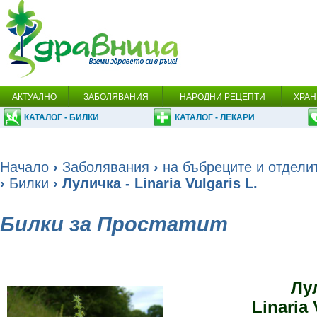
АКТУАЛНО
ЗАБОЛЯВАНИЯ
НАРОДНИ РЕЦЕПТИ
ХРАН
КАТАЛОГ - БИЛКИ
КАТАЛОГ - ЛЕКАРИ
Начало
›
Заболявания
›
на бъбреците и отдели
›
Билки
› Луличка - Linaria Vulgaris L.
Билки за Простатит
Лу
Linaria 