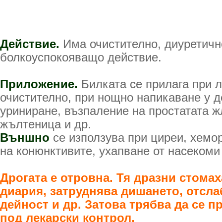
Действие.
Има очистително, диуретичн
болкоуспокояващо действие.
Приложение.
Билката се прилага при 
очистително, при нощно напикаване у д
уриниране, възпаление на простатата ж
жълтеница и др.
Външно
се използува при циреи, хемо
на конюнктивите, ухапване от насекоми 
Дрогата е отровна. Тя дразни стома
диария, затруднява дишането, отсла
дейност и др. Затова трябва да се 
под лекарски контрол.