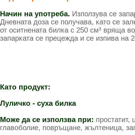
Начин на употреба.
Използува се запа
Дневната доза се получава, като се за
от оситнената билка с 250 см³ вряща в
запарката се прецежда и се изпива на 2
Като продукт:
Луличко - суха билка
Може да се използва при:
простатит, 
главоболие, повръщане, жълтеница, зап