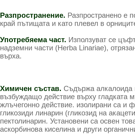
Разпространение.
Разпространено е по
край пътищата и като плевел в орниците
Употребяема част.
Използуват се цъф
надземни части (Herba Linariae), отряза
върха.
Химичен състав.
Съдържа алкалоида 
възбуждащо действие върху гладката м
жлъчегонно действие. изолирани са и 
гликозиди линарин (гликозид на акацети
пектолинарин. Установени са освен тов
аскорбинова киселина и други органичн