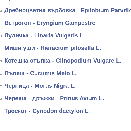
Дребноцветна върбовка - Epilobium Parvifl
Ветрогон - Eryngium Campestre
Луличка - Linaria Vulgaris L.
Миши уши - Hieracium pilosella L.
Котешка стъпка - Clinopodium Vulgare L.
Пъпеш - Cucumis Melo L.
Черница - Morus Nigra L.
Череша - дръжки - Prinus Avium L.
Троскот - Cynodon dactylon L.