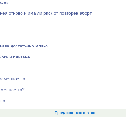
ефект
нея отново и има ли риск от повторен аборт
учава достатъчно мляко
йога и плуване
бременността
еменността?
ена
Предложи твоя статия