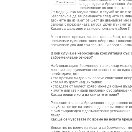
за една здрава бременност. Ак
преживяване на нов спонтанен
От медицинска гледна точка, в случай че не е о
безопасно е да забременеете след като са мин
двойките да изчакат от шест до дванайсет месе
свикнат с преживяната загуба, други пък смятат
Какви са шансовете за нов спонтанен аборт?
Много жени, преживяли спонтанен аборт, се ст
преживели един спонтанен аборт имат шансове
преживели два или три спонтанни аборта нама
В кои случаи е необходима консултация със 
забременяване отново?
Наблюдаващият бременността ви лекар може да 
лечение с цел увеличаване шансовете за една
необходима, ако:
• сте преживяли два или повече спонтанни або
• сте на възраст над 35 години
• страдате от болест, която може да окаже въз
• имате или сте имали проблеми със забремен
Как да решите кога да опитате отново?
Решението за нова бременност е единствено в
загубата, но ще ви помогне да превъзмогнете 
е бил съпроводен с допълнителни усложнения,
лекар.
Как ще се чувствате по време на новата брем
Вероятно по време на новата си бременност ням
предходната, тъй като ще изпитвате известен с