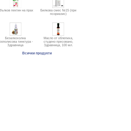
бълков пектин на прах
Билкова смес №15 (при
псориазис)
Безалкохолна
Масло от облепиха,
рополисова тинктура -
студено пресовано,
Здравница
Здравница, 100 мл.
Всички продукти