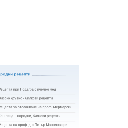
ародни рецепти
Рецепта при Подагра с пчелен мед
Високо кръвно - билкови рецепти
Рецепта за отслабване на проф. Мермерски
Кашлица – народни, билкови рецепти
Рецепта на проф. д-р Петър Манолов при