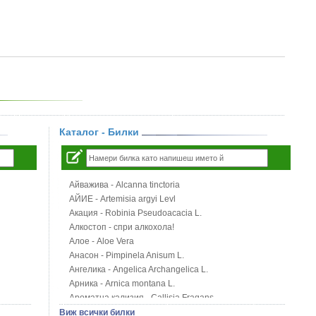
Каталог - Билки
Айважива - Alcanna tinctoria
АЙИЕ - Artemisia argyi Levl
Акация - Robinia Pseudoacacia L.
Алкостоп - спри алкохола!
Алое - Aloe Vera
Анасон - Pimpinela Anisum L.
Ангелика - Angelica Archangelica L.
Арника - Arnica montana L.
Ароматна кализия - Callisia Fragans
Арония - Sorbus melanocorpa
Виж всички билки