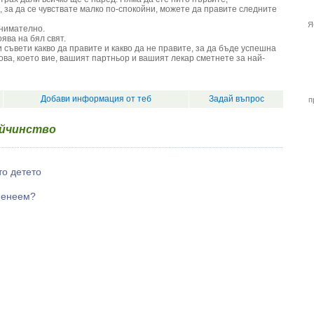
, за да се чувствате малко по-спокойни, можете да правите следните
Я
внимателно.
ява на бял свят.
 съвети какво да правите и какво да не правите, за да бъде успешна
ова, което вие, вашият партньор и вашият лекар сметнете за най-
Добави информация от теб
Задай въпрос
п
айчинство
то детето
еменеем?