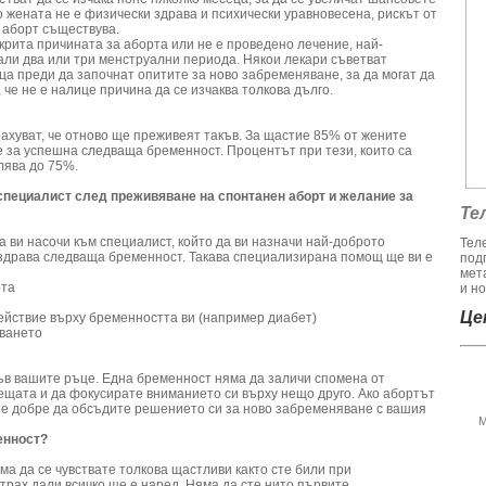
о жената не е физически здрава и психически уравновесена, рискът от
 аборт съществува.
ткрита причината за аборта или не е проведено лечение, най-
али два или три менструални периода. Някои лекари съветват
ца преди да започнат опитите за ново забременяване, за да могат да
, че не е налице причина да се изчаква толкова дълго.
рахуват, че отново ще преживеят такъв. За щастие 85% от жените
 за успешна следваща бременност. Процентът при тези, които са
лява до 75%.
специалист след преживяване на спонтанен аборт и желание за
Те
ви насочи към специалист, който да ви назначи най-доброто
Тел
 здрава следваща бременност. Такава специализирана помощ ще ви е
под
мет
рта
и но
Цен
действие върху бременността ви (например диабет)
яването
ъв вашите ръце. Една бременност няма да заличи спомена от
нещата и да фокусирате вниманието си върху нещо друго. Ако абортът
 е добре да обсъдите решението си за ново забременяване с вашия
М
енност?
а да се чувствате толкова щастливи както сте били при
трах дали всичко ще е наред. Няма да сте нито първите,