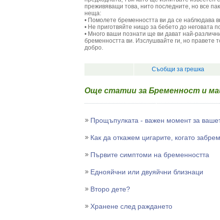
преживяващи това, нито последните, но все пак
неща:
• Помолете бременността ви да се наблюдава 
• Не приготвяйте нищо за бебето до неговата по
• Много ваши познати ще ви дават най-различни
бременността ви. Изслушвайте ги, но правете т
добро.
Съобщи за грешка
Още статии за Бременност и м
Прощъпулката - важен момент за ваше
Как да откажем цигарите, когато забр
Първите симптоми на бременността
Еднояйчни или двуяйчни близнаци
Второ дете?
Хранене след раждането