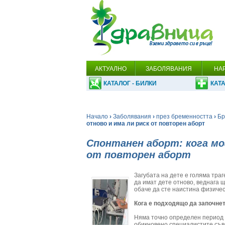
АКТУАЛНО
ЗАБОЛЯВАНИЯ
НА
КАТАЛОГ - БИЛКИ
КАТА
Начало
›
Заболявания
›
през бременността
›
Бр
отново и има ли риск от повторен аборт
Спонтанен аборт: кога мо
от повторен аборт
Загубата на дете е голяма траг
да имат дете отново, веднага 
обаче да сте наистина физичес
Кога е подходящо да започне
Няма точно определен период 
обикновено специалистите съве