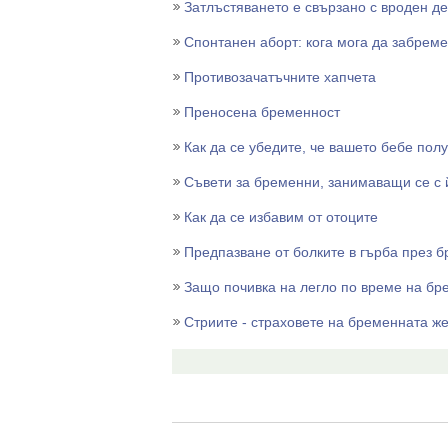
Затлъстяването е свързано с вроден д
Спонтанен аборт: кога мога да забреме
Противозачатъчните хапчета
Преносена бременност
Как да се убедите, че вашето бебе пол
Съвети за бременни, занимаващи се с 
Как да се избавим от отоците
Предпазване от болките в гърба през 
Защо почивка на легло по време на бр
Стриите - страховете на бременната ж