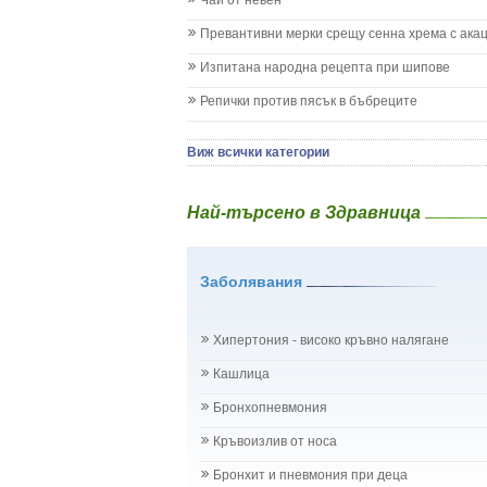
Чай от невен
Коклюш при бебето и детето
Превантивни мерки срещу сенна хрема с ака
Колики
Менингит
Изпитана народна рецепта при шипове
Млечни зъби
Репички против пясък в бъбреците
Млечница
Морбили
Нощно напикаване - енуреза
Виж всички категории
Отит
Отравяне
Най-търсено в Здравница
Плач
Подсичане
Проблеми в пикочните пътища и бъбреците
Заболявания
Проблеми с очите на бебето и детето
Разстройство - диария при бебето и детето
Рахит
Хипертония - високо кръвно налягане
Рубеола
Температура - висока
Кашлица
Травми на бебето и детето
Бронхопневмония
Хрема при бебето и детето
Категория:
НА БЪБРЕЦИТЕ И ОТДЕЛИТЕЛНАТ
Кръвоизлив от носа
Бъбреци
Бъбречна поликистоза
Бронхит и пневмония при деца