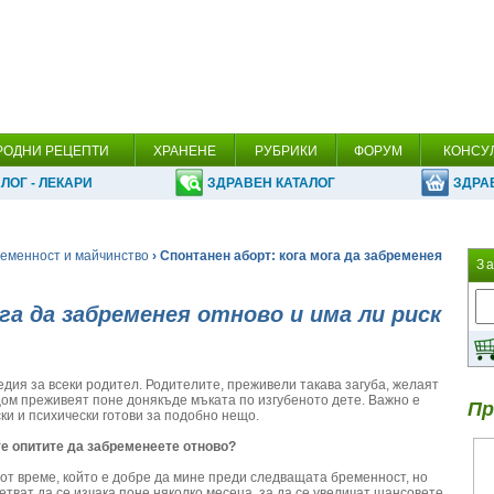
РОДНИ РЕЦЕПТИ
ХРАНЕНЕ
РУБРИКИ
ФОРУМ
КОНСУ
ЛОГ - ЛЕКАРИ
ЗДРАВЕН КАТАЛОГ
ЗДРА
еменност и майчинство
› Спонтанен аборт: кога мога да забременея
З
га да забременея отново и има ли риск
едия за всеки родител. Родителите, преживели такава загуба, желаят
щом преживеят поне донякъде мъката по изгубеното дете. Важно е
Пр
ки и психически готови за подобно нещо.
те опитите да забременеете отново?
от време, който е добре да мине преди следващата бременност, но
тват да се изчака поне няколко месеца, за да се увеличат шансовете