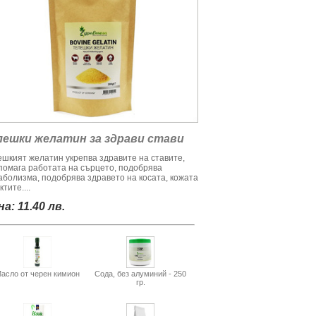
лешки желатин за здрави стави
ешкият желатин укрепва здравите на ставите,
помага работата на сърцето, подобрява
аболизма, подобрява здравето на косата, кожата
ктите....
а: 11.40 лв.
асло от черен кимион
Сода, без алуминий - 250
гр.