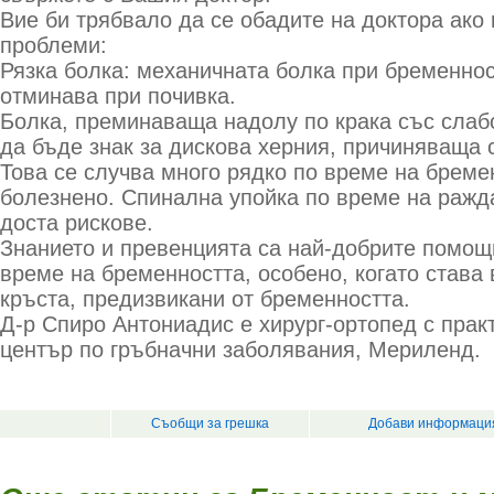
Вие би трябвало да се обадите на доктора ако
проблеми:
Рязка болка: механичната болка при бременнос
отминава при почивка.
Болка, преминаваща надолу по крака със слабо
да бъде знак за дискова херния, причиняваща 
Това се случва много рядко по време на бреме
болезнено. Спинална упойка по време на ражда
доста рискове.
Знанието и превенцията са най-добрите помощ
време на бременността, особено, когато става 
кръста, предизвикани от бременността.
Д-р Спиро Антониадис е хирург-ортопед с прак
център по гръбначни заболявания, Мериленд.
Съобщи за грешка
Добави информация