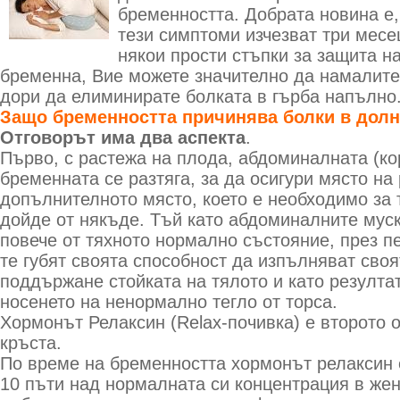
бременността. Добрата новина е,
тези симптоми изчезват три месе
някои прости стъпки за защита на
бременна, Вие можете значително да намалите
дори да елиминирате болката в гърба напълно
Защо бременността причинява болки в долн
Отговорът има два аспекта
.
Първо, с растежа на плода, абдоминалната (ко
бременната се разтяга, за да осигури място на
допълнителното място, което е необходимо за 
дойде от някъде. Тъй като абдоминалните мус
повече от тяхното нормално състояние, през п
те губят своята способност да изпълняват сво
поддържане стойката на тялото и като резулта
носенето на ненормално тегло от торса.
Хормонът Релаксин (Relax-почивка) е второто 
кръста.
По време на бременността хормонът релаксин 
10 пъти над нормалната си концентрация в жен