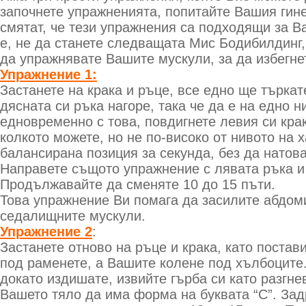
започнете упражненията, попитайте Вашия гине
смятат, че тези упражнения са подходящи за Ва
е, не да станете следващата Мис Бодибилдинг,
да упражнявате Вашите мускули, за да избегнет
Упражнение 1:
Застанете на крака и ръце, все едно ще търкат
дясната си ръка нагоре, така че да е на едно н
едновременно с това, повдигнете левия си крак
колкото можете, но не по-високо от нивото на 
балансирана позиция за секунда, без да натов
Направете същото упражнение с лявата ръка и 
Продължавайте да сменяте 10 до 15 пъти.
Това упражнение Ви помага да засилите абдом
седалищните мускули.
Упражнение 2
:
Застанете отново на ръце и крака, като постави
под раменете, а Вашите колене под хълбоците
докато издишате, извийте гърба си като разгнев
Вашето тяло да има форма на буквата “С”. Зад