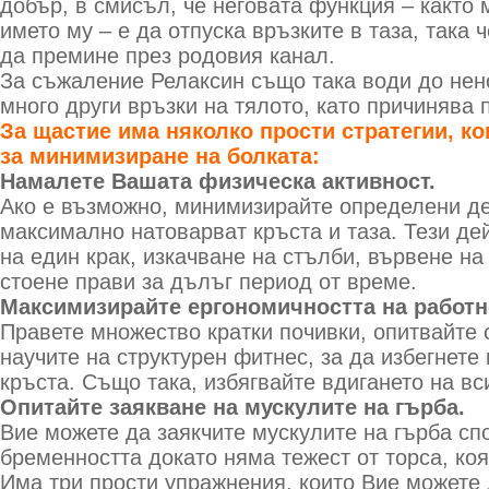
добър, в смисъл, че неговата функция – както 
името му – е да отпуска връзките в таза, така 
да премине през родовия канал.
За съжаление Релаксин също така води до не
много други връзки на тялото, като причинява 
За щастие има няколко прости стратегии, ко
за минимизиране на болката:
Намалете Вашата физическа активност.
Ако е възможно, минимизирайте определени де
максимално натоварват кръста и таза. Тези де
на един крак, изкачване на стълби, вървене на
стоене прави за дълъг период от време.
Максимизирайте ергономичността на работн
Правете множество кратки почивки, опитвайте 
научите на структурен фитнес, за да избегнете
кръста. Също така, избягвайте вдигането на всич
Опитайте заякване на мускулите на гърба.
Вие можете да заякчите мускулите на гърба сп
бременността докато няма тежест от торса, коя
Има три прости упражнения, които Вие можете 