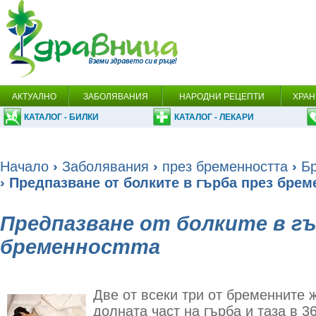
АКТУАЛНО
ЗАБОЛЯВАНИЯ
НАРОДНИ РЕЦЕПТИ
ХРАН
КАТАЛОГ - БИЛКИ
КАТАЛОГ - ЛЕКАРИ
Начало
›
Заболявания
›
през бременността
›
Б
› Предпазване от болките в гърба през брем
Предпазване от болките в гъ
бременността
Две от всеки три от бременните 
долната част на гърба и таза в 3