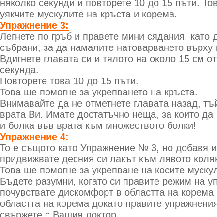
няколко секунди и повторете 10 до 15 пъти. То
уякчите мускулите на кръста и корема.
Упражнение 3:
Легнете по гръб и правете мини сядания, като 
събрани, за да намалите натоварването върху 
Вдигнете главата си и тялото на около 15 см о
секунда.
Повторете това 10 до 15 пъти.
Това ще помогне за укрепването на кръста.
Внимавайте да не отметнете главата назад, тъ
врата Ви. Имате достатъчно неща, за които да
и болка във врата към множеството болки!
Упражнение 4:
То е същото като Упражнение № 3, но добавя и
придвижвате десния си лакът към лявото колян
Това ще помогне за укрепване на косите муску
Бъдете разумни, когато си правите режим на у
почувствате дискомфорт в областта на корема
областта на корема докато правите упражнения
свържете с Вашия доктор.