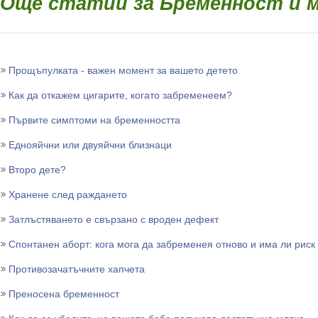
Още статии за Бременност и 
Прощъпулката - важен момент за вашето детето
Как да откажем цигарите, когато забременеем?
Първите симптоми на бременността
Еднояйчни или двуяйчни близнаци
Второ дете?
Хранене след раждането
Затлъстяването е свързано с вроден дефект
Спонтанен аборт: кога мога да забременея отново и има ли риск
Противозачатъчните хапчета
Преносена бременност