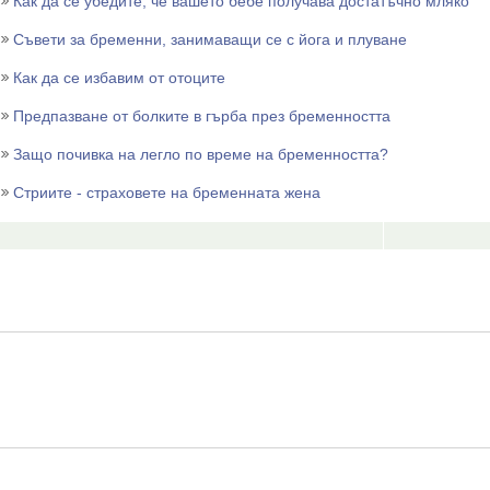
Как да се убедите, че вашето бебе получава достатъчно мляко
Съвети за бременни, занимаващи се с йога и плуване
Как да се избавим от отоците
Предпазване от болките в гърба през бременността
Защо почивка на легло по време на бременността?
Стриите - страховете на бременната жена