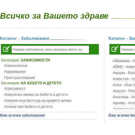
Всичко за Вашето здраве
Каталог - Заболявания
Каталог - Б
Категория:
ЗАВИСИМОСТИ
Айважива - Al
Алкохолизъм
АЙИЕ - Artemi
Наркомании
Акация - Rob
Пристрастявания
Алкостоп - с
Категория:
НА БЕБЕТО И ДЕТЕТО
Алое - Aloe 
Агресивност
Анасон - Pim
Алергична хрема на бебето и детето
Ангелика - An
Алергия към белтъка на кравето мляко
Арника - Arn
Ангина при бебето и детето
Ароматна кал
Анемия при бебето и детето
Арония - So
Виж всички заболявания
Виж всички би
Апетит - пълни деца
Бабини зъби -
Аромотерапия и децата
Билки за ба
Безапетитие при бебето и детето
Блатен аир -