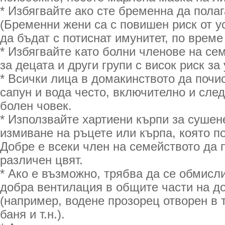
* Избягвайте ако сте бременна да полаг
(Бременни жени са с повишен риск от 
да бъдат с потиснат имунитет, по време
* Избягвайте като болни членове на се
за децата и други групи с висок риск за
* Всички лица в домакинството да почи
сапун и вода често, включително и след
болен човек.
* Използвайте хартиени кърпи за сушен
измиване на ръцете или кърпа, която п
Добре е всеки член на семейството да 
различен цвят.
* Ако е възможно, трябва да се обмисл
добра вентилация в общите части на д
(например, водене прозорец отворен в т
баня и т.н.).