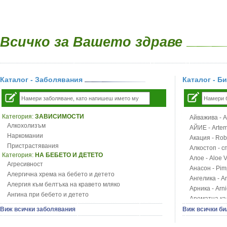
Всичко за Вашето здраве
Каталог - Заболявания
Каталог - Б
Категория:
ЗАВИСИМОСТИ
Айважива - Al
Алкохолизъм
АЙИЕ - Artemi
Наркомании
Акация - Rob
Пристрастявания
Алкостоп - с
Категория:
НА БЕБЕТО И ДЕТЕТО
Алое - Aloe 
Агресивност
Анасон - Pim
Алергична хрема на бебето и детето
Ангелика - An
Алергия към белтъка на кравето мляко
Арника - Arn
Ангина при бебето и детето
Ароматна кал
Анемия при бебето и детето
Арония - So
Виж всички заболявания
Виж всички би
Апетит - пълни деца
Бабини зъби -
Аромотерапия и децата