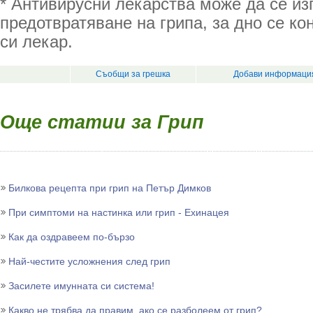
* Антивирусни лекарства може да се из
предотвратяване на грипа, за дно се ко
си лекар.
Съобщи за грешка
Добави информация
Още статии за Грип
Билкова рецепта при грип на Петър Димков
При симптоми на настинка или грип - Ехинацея
Как да оздравеем по-бързо
Най-честите усложнения след грип
Засилете имунната си система!
Какво не трябва да правим, ако се разболеем от грип?