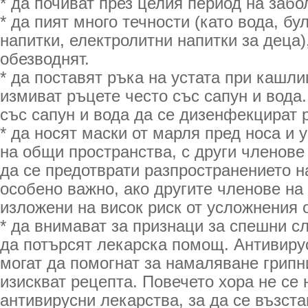
* да почиват през целия период на забо
* да пият много течности (като вода, бу
напитки, електролитни напитки за деца),
обезводнят.
* да поставят ръка на устата при кашли
измиват ръцете често със сапун и вода.
със сапун и вода да се дизенфекцират р
* да носят маски от марля пред носа и 
на общи пространства, с други членове
да се предотврати разпространението н
особено важно, ако другите членове на
изложени на висок риск от усложнения о
* да внимават за признаци за спешни сл
да потърсят лекарска помощ. Антивиру
могат да помогнат за намаляване грипн
изискват рецепта. Повечето хора не се 
антивирусни лекарства, за да се възста