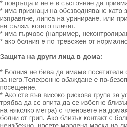
* повръща и не е в състояние да прием
* има признаци на обезводняване като 
изправяне, липса на уриниране, или пр
на сълзи, когато плачат.
* има гърчове (например, неконтролира
* ако болния е по-тревожен от нормално
Защита на други лица в дома:
* Болния не бива да имаме посетители
за него.Телефонно обаждане е по-безоп
посещение.
* Ако сте във високо рискова група за у
трябва да се опита да се избегне близъ
на няколко метра) с членовете на домак
болни от грип. Ако близък контакт с бол
неизбежно, носете марлена маска на ли