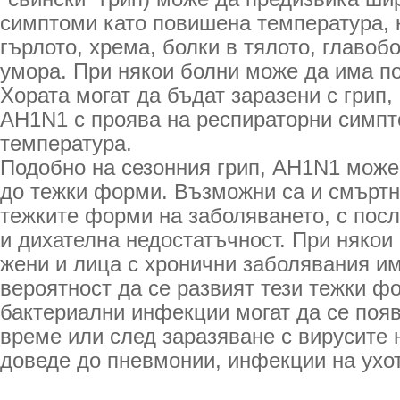
симптоми като повишена температура, 
гърлото, хрема, болки в тялото, главоб
умора. При някои болни може да има п
Хората могат да бъдат заразени с грип, 
АH1N1 с проява на респираторни симпт
температура.
Подобно на сезонния грип, АH1N1 може
до тежки форми. Възможни са и смъртн
тежките форми на заболяването, с по
и дихателна недостатъчност. При някои
жени и лица с хронични заболявания и
вероятност да се развият тези тежки ф
бактериални инфекции могат да се появ
време или след заразяване с вирусите н
доведе до пневмонии, инфекции на ухот