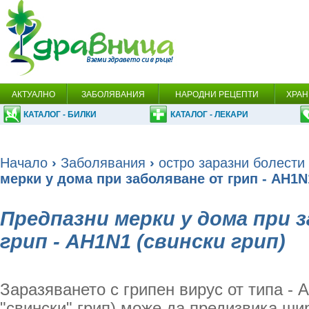
АКТУАЛНО
ЗАБОЛЯВАНИЯ
НАРОДНИ РЕЦЕПТИ
ХРАН
КАТАЛОГ - БИЛКИ
КАТАЛОГ - ЛЕКАРИ
Начало
›
Заболявания
›
остро заразни болести
мерки у дома при заболяване от грип - АH1N
Предпазни мерки у дома при 
грип - АH1N1 (свински грип)
Заразяването с грипен вирус от типа - 
"свински" грип) може да предизвика ши