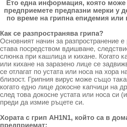
Ето една информация, която може 
предприемете предпазни мерки у д
по време на грипна епидемия или 
Как се разпространява грипа?
Основният начин за разпространение е 
става посредством вдишване, следстви
слюнка при кашлица и кихане. Когато к
или кихане на заразено лице се задвижв
се отлагат по устата или носа на хора 
близост. Грипния вирус може също така
когато едно лице докосне капчици на др
след това докосне устата или носа си (и
преди да измие ръцете си.
Хората с грип АH1N1, който са в дом
предприемат: