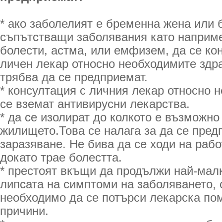
* ако заболелият е бременна жена или 
съпътстващи заболявания като наприме
болести, астма, или емфизем, да се ко
личен лекар относно необходимите здра
трябва да се предприемат.
* консултация с личния лекар относно 
се вземат антивирусни лекарства.
* да се изолират до колкото е възможно
жилището.Това се налага за да се пред
заразяване. Не бива да се ходи на раб
докато трае болестта.
* престоят вкъщи да продължи най-малк
липсата на симптоми на заболяването, 
необходимо да се потърси лекарска по
причини.