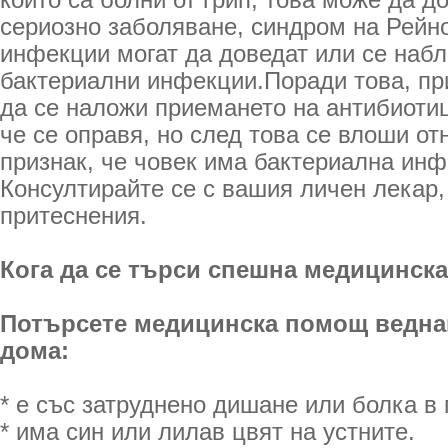
които са болни от грип, това може да д
сериозно заболяване, синдром на Рейно
инфекции могат да доведат или се наб
бактериални инфекции.Поради това, пр
да се наложи приемането на антибиоти
че се оправя, но след това се влоши о
признак, че човек има бактериална инф
Консултирайте се с вашия личен лекар,
притеснения.
Кога да се търси спешна медицинск
Потърсете медицинска помощ веднаг
дома:
* е със затруднено дишане или болка в 
* има син или лилав цвят на устните.