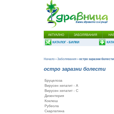
АКТУАЛНО
ЗАБОЛЯВАНИЯ
НА
КАТАЛОГ - БИЛКИ
КАТА
Начало
›
Заболявания
› остро заразни болести
остро заразни болести
Бруцелоза
Вирусен хепатит - А
Вирусен хепатит - С
Дизентерия
Коклюш
Рубеола
Скарлатина