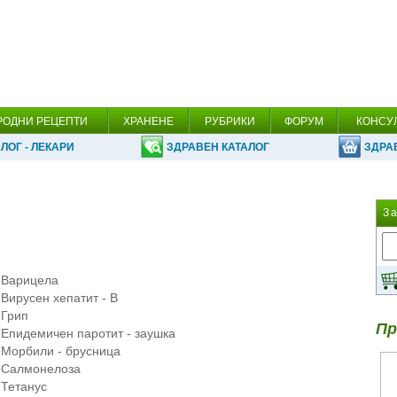
РОДНИ РЕЦЕПТИ
ХРАНЕНЕ
РУБРИКИ
ФОРУМ
КОНСУ
ЛОГ - ЛЕКАРИ
ЗДРАВЕН КАТАЛОГ
ЗДРА
З
Варицела
Вирусен хепатит - В
Грип
Пр
Епидемичен паротит - заушка
Морбили - брусница
Салмонелоза
Тетанус