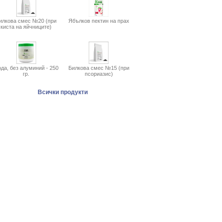
илкова смес №20 (при
Ябълков пектин на прах
киста на яйчниците)
да, без алуминий - 250
Билкова смес №15 (при
гр.
псориазис)
Всички продукти