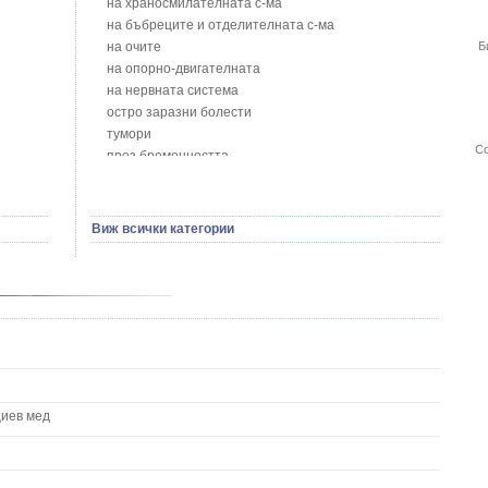
на храносмилателната с-ма
Бобови шушулки - Phaseolus Vulgaris L.
на бъбреците и отделителната с-ма
Божур - Paeonia Decora
на очите
Б
Борови връхчета - Pinus sylvestris
на опорно-двигателната
Босилек - Ocimum Basillicum
на нервната система
Брей - Tamus Communis
остро заразни болести
Брош - Rubia tinctorum L.
тумори
Бръшлян - Hedera helix L.
Со
през бременността
Бряст - Ulmus
на сърцето и кръвоносните съдове
Бушменски отровен храст - Acokanthera oppositifolia
на устната кухина
Бял имел - Viscum album L.
сексуални проблеми
Виж всички категории
Бял оман - Inula Helenium L.
на половите органи
Бял Равнец - Achillea Millefolium L.
зависимости
Бял трън - Silybum Marianum L.
на жлезите с вътрешна секреция
Бяла бреза - Betula pendula
паразитни болести
Бяла върба - Salix Аlba
на бебето и детето
Великденче - Veronica
на кожата и венерически
Ветрогон - Eryngium Campestre
други
Вечнозелен кипарис
Вишна - Prunus cerasus L.
циев мед
Водна детелина - Menyanthes trifoliata L.
Водно Пипериче - Polygonum Hydropiper L.
Волски език - Asplenium scolopendrium