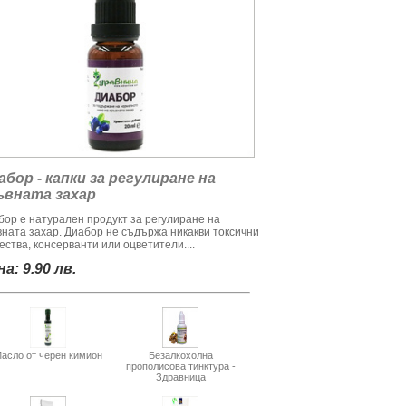
абор - капки за регулиране на
ъвната захар
бор е натурален продукт за регулиране на
вната захар. Диабор не съдържа никакви токсични
ства, консерванти или оцветители....
а: 9.90 лв.
асло от черен кимион
Безалкохолна
прополисова тинктура -
Здравница