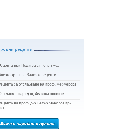
ародни рецепти
Рецепта при Подагра с пчелен мед
Високо кръвно - билкови рецепти
Рецепта за отслабване на проф. Мермерски
Кашлица – народни, билкови рецепти
Рецепта на проф. д-р Петър Манолов при
лит