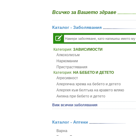
Всичко за Вашето здраве
Каталог - Заболявания
Категория:
ЗАВИСИМОСТИ
Алкохолизъм
Наркомании
Пристрастявания
Категория:
НА БЕБЕТО И ДЕТЕТО
Агресивност
Алергична хрема на бебето и детето
Алергия към белтъка на кравето мляко
Ангина при бебето и детето
Анемия при бебето и детето
Виж всички заболявания
Апетит - пълни деца
Аромотерапия и децата
Безапетитие при бебето и детето
Каталог - Аптеки
Бронхиална астма при бебето и детето
Варна
Бронхит и пневмония при деца