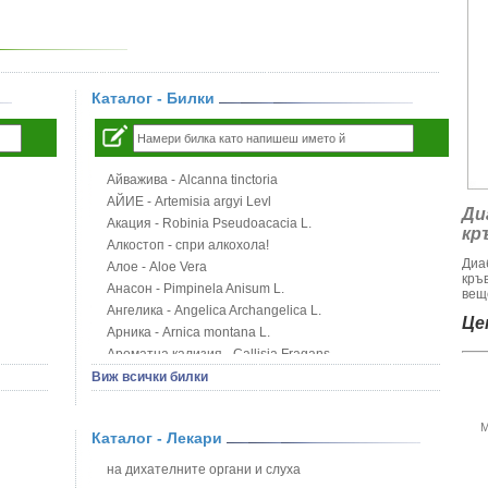
Каталог - Билки
Айважива - Alcanna tinctoria
АЙИЕ - Artemisia argyi Levl
Ди
Акация - Robinia Pseudoacacia L.
кр
Алкостоп - спри алкохола!
Диа
Алое - Aloe Vera
кръ
Анасон - Pimpinela Anisum L.
веще
Ангелика - Angelica Archangelica L.
Цен
Арника - Arnica montana L.
Ароматна кализия - Callisia Fragans
Арония - Sorbus melanocorpa
Виж всички билки
Бабини зъби - Tribulus terrestris
Билки за бани при хемороиди
М
Каталог - Лекари
Блатен аир - Acorus calamus L.
Блатен тъжник - Spirea ulmaria L.
на дихателните органи и слуха
Блян