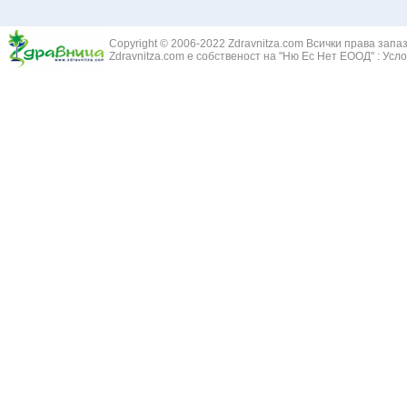
Жълт Смин - 
Белодробен абсцес
Жълта тинтяв
Белодробен емфизем
Зайча сянка -
Белодробна емболия и белодробен инфаркт
Copyright © 2006-2022 Zdravnitza.com Всички права запа
Здравец - Ge
Zdravnitza.com е собственост на "Ню Ес Нет ЕООД" :
Усло
Белодробна склероза
Златовръх - 
Болки в ушите
Змийски лапа
Бронхиектазии - разширение на бронхите
Змийско мляк
Бронхиолит
Зърнастец -
Бронхит
Иглика - Fl. 
Бронхопневмония
Изсипливче -
Възпаление на тъпанчето
Исиот - Zingib
Възпалено гърло
Исландски ли
Задавяне с чуждо тяло
Исоп - Hyssop
Кашлица
Калина - Vib
Кръвоизлив от носа
Калоферче -
Ларингит
Каменоломка 
Мениеров синдром
Камшик - Agr
Моноцитна ангина
Карамфил - E
Плеврит
Кафяво морск
Саркоидоза
Кисел трън - 
Сенна хрема
Клинавче /орл
Синуит
Коило - Stipa
Сърбеж в ушите
Комунига - Me
Трахеит