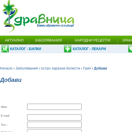
АКТУАЛНО
ЗАБОЛЯВАНИЯ
НАРОДНИ РЕЦЕПТИ
ХРАН
КАТАЛОГ - БИЛКИ
КАТАЛОГ - ЛЕКАРИ
Начало
›
Заболявания
›
остро заразни болести
›
Грип
› Добави
Добави
Име:
E-mail:
Тел.: