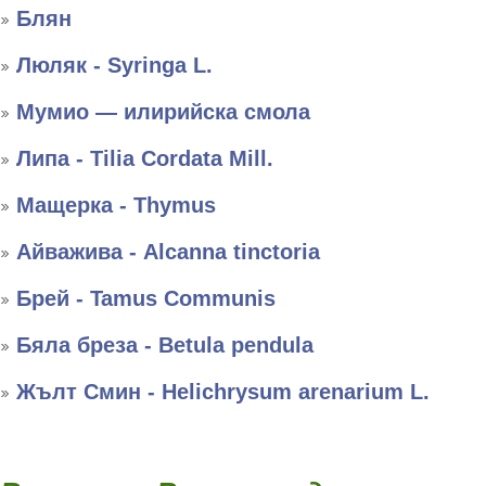
Блян
Люляк - Syringa L.
Мумио — илирийска смола
Липа - Tilia Cordata Mill.
Мащерка - Thymus
Айважива - Alcanna tinctoria
Брей - Tamus Communis
Бяла бреза - Betula pendula
Жълт Смин - Helichrysum arenarium L.