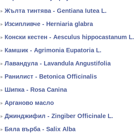
Жълта тинтява - Gentiana Iutea L.
Изсипливче - Herniaria glabra
Конски кестен - Aesculus hippocastanum L.
Камшик - Agrimonia Eupatoria L.
Лавандула - Lavandula Angustifolia
Ранилист - Betonica Officinalis
Шипка - Rosa Canina
Арганово масло
Джинджифил - Zingiber Officinale L.
Бяла върба - Salix Аlba