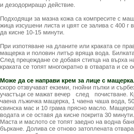
и дезодориращо действие.
Подходящи за мазна кожа са компресите с маще
жица изсушени листа и цвят се залива с 400 г 
да кисне 10-15 минути.
При изпотяване на дланите или краката се пра
мащерка и половин ли­тър вряща вода. Билката
След прецеждане се добавя стипца на вър­ха н
краката се топят многократно в от­варата и се о
Може да се направи крем за лице с мащерка
скоро отзвучават екземи, гнойни пъпки и сърбеж
участъци се мажат ве­чер след по­чистване. Кр
чае­на лъжичка ма­щерка, 1 чаена чаша вода, 5
свинска мас и 10 грама прясно масло. Мащерка
водата и се ос­тавя да кисне покрита 30 ми­нут
Маста и маслото се топят заедно на водна бан
бъркане. Долива се отново затоплената отва­р