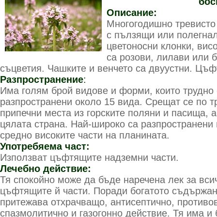
бос
Описание:
Многогодишно тревисто
с пълзящи или полегна
цветоносни клонки, висо
са розови, лилави или 
съцветия. Чашките и венчето са двуустни. Цъф
Разпространение
:
Има голям брой видове и форми, които трудно 
разпространени около 15 вида. Срещат се по т
припечни места из горските поляни и пасища, а
цялата страна. Най-широко са разпространени
средно високите части на планината.
Употребяема част:
Използват цъфтящите надземни части.
Лечебно действие:
Тя спокойно може да бъде наречена лек за вси
цъфтящите й части. Поради богатото съдържан
притежава отхрачващо, антисептично, противо
спазмолитично и газогонно действие. Тя има и