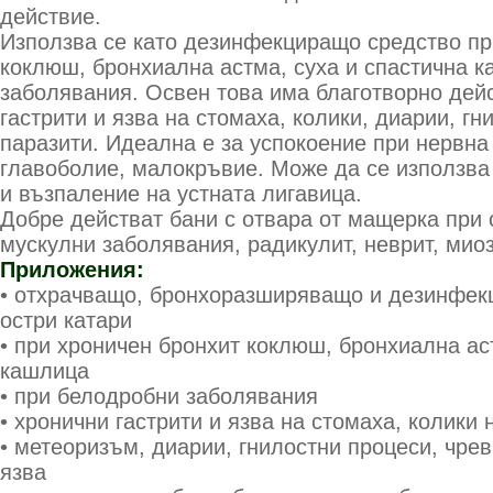
действие.
Използва се като дезинфекциращо средство пр
коклюш, бронхиална астма, суха и спастична 
заболявания. Освен това има благотворно дей
гастрити и язва на стомаха, колики, диарии, гн
паразити. Идеална е за успокоение при нервна
главоболие, малокръвие. Може да се използва 
и възпаление на устната лигавица.
Добре действат бани с отвара от мащерка при 
мускулни заболявания, радикулит, неврит, миоз
Приложения:
• отхрачващо, бронхоразширяващо и дезинфек
остри катари
• при хроничен бронхит коклюш, бронхиална ас
кашлица
• при белодробни заболявания
• хронични гастрити и язва на стомаха, колики 
• метеоризъм, диарии, гнилостни процеси, чре
язва