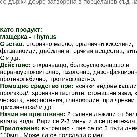
се държи добре затворена в пор­целанов съд н
Като продукт:
Мащерка -
Thymus
Състав:
етерично масло, органични киселини,
флаваноиди, дъбилни и горчиви вещества, ви
С и др.
Действие:
отхрачващо, болкоуспокояващо и
нервноуспокоително, газогонно, дизенфекционн
противогъбично, противоглистно.
Помощно средство при:
всички видове кашли
произход/, хронични гастрити, стомашни язви, к
червата, неврастения, главоболие, при чревни 
трихинелоза/ и др.
Начин на приготвяне:
2 супени лъжици от бил
вляла вода. Вари се 2-3 минути и се прецежда.
Приложение:
вътрешно - пие се по 3 пъти дне
150мл.. Може да се подслади с мед.