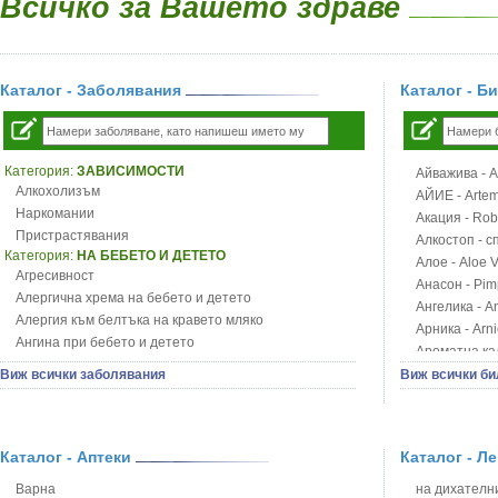
Всичко за Вашето здраве
Каталог - Заболявания
Каталог - Б
Категория:
ЗАВИСИМОСТИ
Айважива - Al
Алкохолизъм
АЙИЕ - Artemi
Наркомании
Акация - Rob
Пристрастявания
Алкостоп - с
Категория:
НА БЕБЕТО И ДЕТЕТО
Алое - Aloe 
Агресивност
Анасон - Pim
Алергична хрема на бебето и детето
Ангелика - An
Алергия към белтъка на кравето мляко
Арника - Arn
Ангина при бебето и детето
Ароматна кал
Анемия при бебето и детето
Арония - So
Виж всички заболявания
Виж всички би
Апетит - пълни деца
Бабини зъби -
Аромотерапия и децата
Билки за ба
Безапетитие при бебето и детето
Блатен аир -
Бронхиална астма при бебето и детето
Каталог - Аптеки
Каталог - Л
Блатен тъжни
Бронхит и пневмония при деца
Блян
Варна
на дихателни