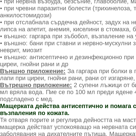
• при нервна възбуда, безсъние, главоболие, 
• при чревни паразитни болести (трихинелоза,
анкилостомидози)
• при отслабнала сърдечна дейност, задух на н
липса на апетит, анемия, киселини в стомаха, 
• външно: гаргара при зъбобол, възпаление на 
• външно: бани при ставни и нервно-мускулни 
неврит, миозит
• външно: антисептично и дезинфекционно при 
циреи, гнойни рани и др
Външно приложение:
За гаргара при болки в 
лапи при циреи, гнойни рани, рани от изгаряне
Вътрешно приложение:
2 супени лъжици от би
мл вряла вода. Пие се по 100 мл преди ядене 
подсладено с мед.
Мащерката действа антисептично и помага 
възпаления по кожата.
Тя отваря порите и регулира дей­ността на мас
мащерка действат успо­кояващо на нервната си
заболявания на диха­телните пъти­ща. Мащерк