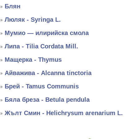
Блян
Люляк - Syringa L.
Мумио — илирийска смола
Липа - Tilia Cordata Mill.
Мащерка - Thymus
Айважива - Alcanna tinctoria
Брей - Tamus Communis
Бяла бреза - Betula pendula
Жълт Смин - Helichrysum arenarium L.