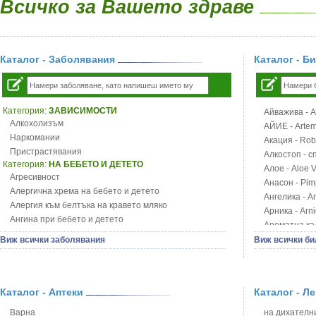
Всичко за Вашето здраве
Каталог - Заболявания
Каталог - Б
Категория:
ЗАВИСИМОСТИ
Айважива - Al
Алкохолизъм
АЙИЕ - Artemi
Наркомании
Акация - Rob
Пристрастявания
Алкостоп - с
Категория:
НА БЕБЕТО И ДЕТЕТО
Алое - Aloe 
Агресивност
Анасон - Pim
Алергична хрема на бебето и детето
Ангелика - An
Алергия към белтъка на кравето мляко
Арника - Arn
Ангина при бебето и детето
Ароматна кал
Анемия при бебето и детето
Арония - So
Виж всички заболявания
Виж всички би
Апетит - пълни деца
Бабини зъби -
Аромотерапия и децата
Билки за ба
Безапетитие при бебето и детето
Блатен аир -
Бронхиална астма при бебето и детето
Каталог - Аптеки
Каталог - Л
Блатен тъжни
Бронхит и пневмония при деца
Блян
Варна
на дихателни