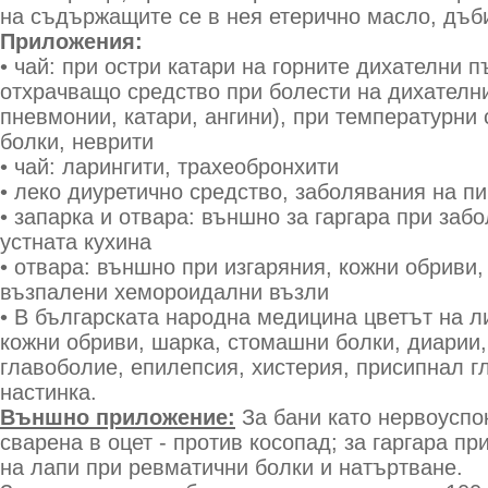
на съдържащите се в нея етерично масло, дъб
Приложения:
• чай: при остри катари на горните дихателни 
отхрачващо средство при болести на дихателн
пневмонии, катари, ангини), при температурни
болки, неврити
• чай: ларингити, трахеобронхити
• леко диуретично средство, заболявания на п
• запарка и отвара: външно за гаргара при заб
устната кухина
• отвара: външно при изгаряния, кожни обриви,
възпалени хемороидални възли
• В българската народна медицина цветът на л
кожни обриви, шарка, стомашни болки, диарии, 
главоболие, епилепсия, хистерия, присипнал гл
настинка.
Външно приложение:
За бани като нервоуспо
сварена в оцет - против косопад; за гаргара пр
на лапи при ревматични болки и натъртване.