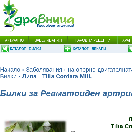
АКТУАЛНО
ЗАБОЛЯВАНИЯ
НАРОДНИ РЕЦЕПТИ
ХРАН
КАТАЛОГ - БИЛКИ
КАТАЛОГ - ЛЕКАРИ
Начало
›
Заболявания
›
на опорно-двигателнат
Билки
› Липа - Tilia Cordata Mill.
Билки за Ревматоиден артр
Л
Tilia Co