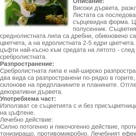
Описание:
Високи дървета, разкл
Листата са последова
сърцевидна форма. Ц
полусенник. Съцветия
среднолистната липа са дребни, обикновено са 
цветчета, а на едролистната 2-5 едри цветчета
цъфти най-късно към средата на лятото - след
сребролистната.
Разпространение:
Сребролистната липа е най-широко разпростра
два вида са разпространени по-рядко в горите,
склонове на предпланините и планините. Отгле
декоративни дървета.
Употребяема част:
Използват се съцветията с и без присъцветниц
на цъфтене.
Лечебно действие:
Силно потогенно и пикочогенно действие, прот
тонизиращо, противомикробно. Лечебният ефек