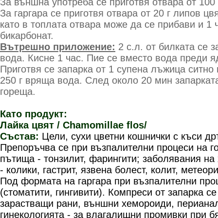
За външна употреба се приготвя отвара от 100 
За гаргара се приготвя отвара от 20 г липов цв
като в топлата отвара може да се прибави и 1
бикарбонат.
Вътрешно приложение:
2 с.л. от билката се 
вода. Кисне 1 час. Пие се вместо вода преди я
Приготвя се запарка от 1 супена лъжица ситно
250 г вряща вода. След около 20 мин запаркат
гореща.
Като продукт:
Лайка цвят / Chamomillae flos/
Състав:
Цели, сухи цветни кошнички с къси др
Препоръчва се при възпалителни процеси на г
пътища - тонзилит, фарингити; заболявания на
- колики, гастрит, язвена болест, колит, метеор
Под формата на гаргара при възпалителни проц
(стоматити, гингивити). Компреси от запарка се
зарастващи рани, външни хемороиди, периана
гинекологията - за влагалищни промивки при б