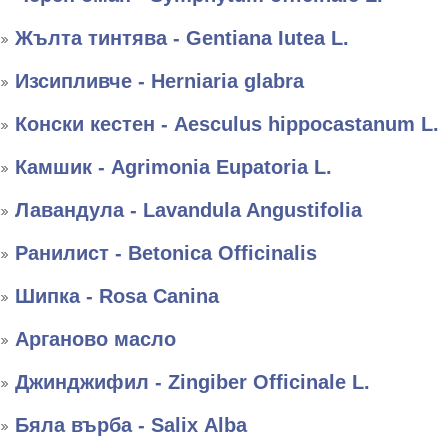
Жълта тинтява - Gentiana Iutea L.
Изсипливче - Herniaria glabra
Конски кестен - Aesculus hippocastanum L.
Камшик - Agrimonia Eupatoria L.
Лавандула - Lavandula Angustifolia
Ранилист - Betonica Officinalis
Шипка - Rosa Canina
Арганово масло
Джинджифил - Zingiber Officinale L.
Бяла върба - Salix Аlba