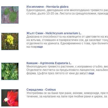
Изсипливче - Herniaria glabra
Едногодишно, двегодишно или многогодишно тревисто рас
стъбло, дълго 10-20 см. Листата са срещуположни, присед
Жълт Смин - Helichrysum arenarium L.
Доказана е способността на извлеците от цветовете на ж
на жлъчка, стомашен и панкреатичен сок, да засилват тон
отделянето на урината. Едновременно с това, при болни
на повр
още
Камшик - Agrimonia Eupatoria L.
Многогодишно тревисто растение, с изправено стъбло, висо
Отделните листчета са продълговато ланцентни, назъбен
форма. Цъфти през лятото от юни до август.
още
Смрадлика - Cotinus
Употребява се за бани при рани, екземи, хемороиди, при п
течение, за налагане на лапи при гнойни рани и циреи, з