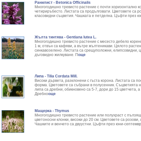
Ранилист - Betonica Officinalis
Многогодишно тревисто растение с почти хоризонтално к
четириръбесто. Листата са продълговати. Цветовете са р
класовидни съцветия. Чашката е петделна. Цъфти през юн
Жълта тинтява - Gentiana Iutea L.
Многогодишно тревисто растение с месесто дебело корен
1 м, отвън са кафяви, а вътре жълтеникави. Цялото растени
синкавозелено. Листата са срещуположни, елипсовидни, 
дъговидно жилкуване. П
още
Липа - Tilia Cordata Mill.
Високи дървета, разклонени с гъста корона. Листата са 
форма. Цветовете са събрани в полусенник. Съцветията 
липа са дребни, обикновено са 5-7, дори до 15 цветчета, 
Дребно
още
Мащерка - Thymus
Многогодишно тревисто растение или полухраст с пълзящ
цветоносни клонки, високи до 20 см. Цветовете са розови,
Чашките и венчето са двуустни. Цъфти през юни-септемвр