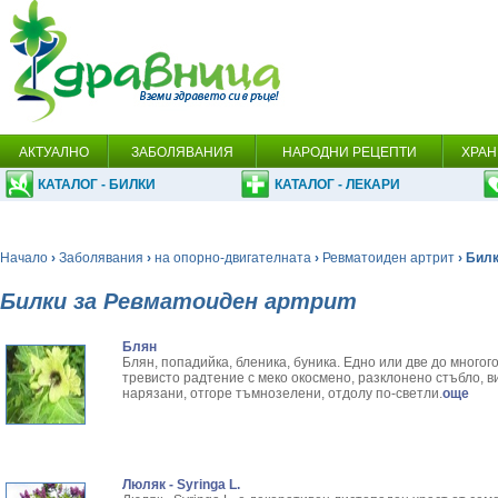
АКТУАЛНО
ЗАБОЛЯВАНИЯ
НАРОДНИ РЕЦЕПТИ
ХРАН
КАТАЛОГ - БИЛКИ
КАТАЛОГ - ЛЕКАРИ
Начало
›
Заболявания
›
на опорно-двигателната
›
Ревматоиден артрит
› Бил
Билки за Ревматоиден артрит
Блян
Блян, попадийка, бленика, буника. Едно или две до мног
тревисто радтение с меко окосмено, разклонено стъбло, в
нарязани, отгоре тъмнозелени, отдолу по-светли.
още
Люляк - Syringa L.