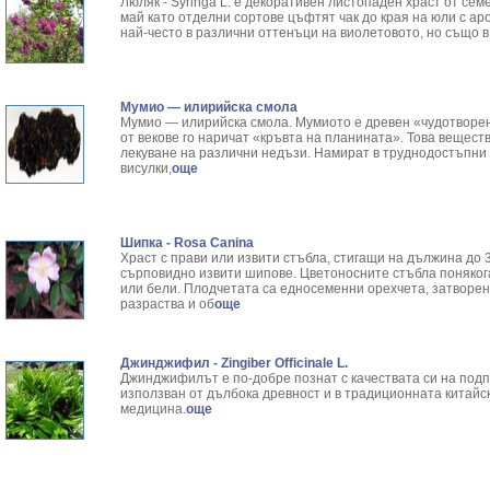
Люляк - Syringa L. е декоративен листопаден храст от се
май като отделни сортове цъфтят чак до края на юли с ар
най-често в различни оттенъци на виолетовото, но също в
Мумио — илирийска смола
Мумио — илирийска смола. Мумиото е древен «чудотворен 
от векове го наричат «кръвта на планината». Това вещест
лекуване на различни недъзи. Намират в труднодостъпни з
висулки,
още
Шипка - Rosa Canina
Храст с прави или извити стъбла, стигащи на дължина до 3
сърповидно извити шипове. Цветоносните стъбла понякога
или бели. Плодчетата са едносеменни орехчета, затворени
разраства и об
още
Джинджифил - Zingiber Officinale L.
Джинджифилът е по-добре познат с качествата си на подп
използван от дълбока древност и в традиционната китайс
медицина.
още