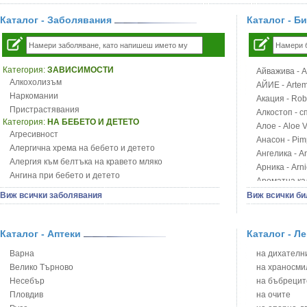
Каталог - Заболявания
Каталог - Б
Категория:
ЗАВИСИМОСТИ
Айважива - Al
Алкохолизъм
АЙИЕ - Artemi
Наркомании
Акация - Rob
Пристрастявания
Алкостоп - с
Категория:
НА БЕБЕТО И ДЕТЕТО
Алое - Aloe 
Агресивност
Анасон - Pim
Алергична хрема на бебето и детето
Ангелика - An
Алергия към белтъка на кравето мляко
Арника - Arn
Ангина при бебето и детето
Ароматна кал
Анемия при бебето и детето
Арония - So
Виж всички заболявания
Виж всички би
Апетит - пълни деца
Бабини зъби -
Аромотерапия и децата
Билки за ба
Безапетитие при бебето и детето
Каталог - Аптеки
Каталог - Л
Блатен аир -
Бронхиална астма при бебето и детето
Блатен тъжни
Варна
на дихателни
Бронхит и пневмония при деца
Блян
Велико Търново
на храносми
Варицела
Бобови шушул
Несебър
на бъбрецит
Висока температура на бебето и детето
Божур - Paeo
Пловдив
на очите
Възпаление на ушите на бебето и детето
Борови връхче