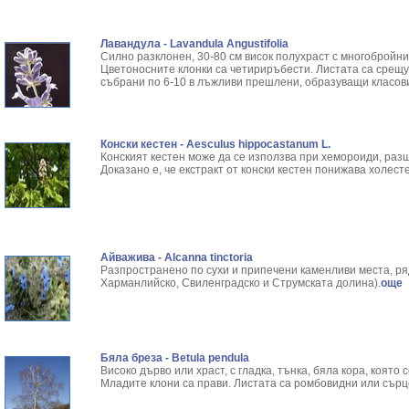
Лавандула - Lavandula Angustifolia
Силно разклонен, 30-80 см висок полухраст с многобройн
Цветоносните клонки са четириръбести. Листата са срещ
събрани по 6-10 в лъжливи прешлени, образуващи класов
Конски кестен - Aesculus hippocastanum L.
Конският кестен може да се използва при хемороиди, раз
Доказано е, че екстракт от конски кестен понижава холес
Айважива - Alcanna tinctoria
Разпространено по сухи и припечени каменливи места, ря
Харманлийско, Свиленградско и Струмската долина).
още
Бяла бреза - Betula pendula
Високо дърво или храст, с гладка, тънка, бяла кора, която
Младите клони са прави. Листата са ромбовидни или сърц