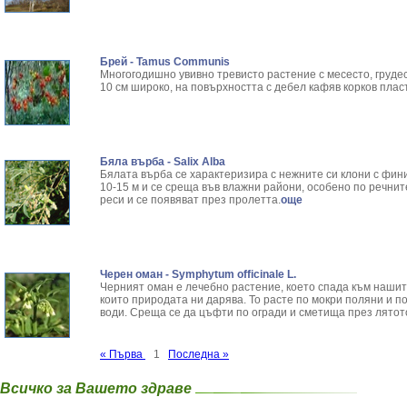
Брей - Tamus Communis
Многогодишно увивно тревисто растение с месесто, грудес
10 см широко, на повърхността с дебел кафяв корков пласт
Бяла върба - Salix Аlba
Бялата върба се характеризира с нежните си клони с фин
10-15 м и се среща във влажни райони, особено по речнит
реси и се появяват през пролетта.
още
Черен оман - Symphytum officinale L.
Черният оман е лечебно растение, което спада към нашит
които природата ни дарява. То расте по мокри поляни и по
води. Среща се да цъфти по огради и сметища през лятот
« Първа
1
Последна »
Всичко за Вашето здраве