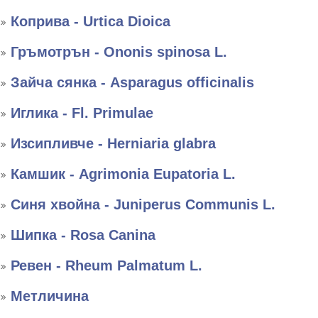
Коприва - Urtica Dioica
Гръмотрън - Ononis spinosa L.
Зайча сянка - Asparagus officinalis
Иглика - Fl. Primulae
Изсипливче - Herniaria glabra
Камшик - Agrimonia Eupatoria L.
Синя хвойна - Juniperus Communis L.
Шипка - Rosa Canina
Ревен - Rheum Palmatum L.
Метличина