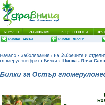
АКТУАЛНО
ЗАБОЛЯВАНИЯ
НАРОДНИ РЕЦЕПТИ
ХРАН
КАТАЛОГ - БИЛКИ
КАТАЛОГ - ЛЕКАРИ
Начало
›
Заболявания
›
на бъбреците и отдели
гломерулонефрит
›
Билки
› Шипка - Rosa Cani
Билки за Остър гломерулон
Ros