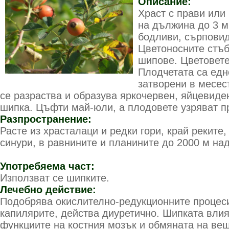
Описание:
Храст с прави или
на дължина до 3 м
бодливи, сърповид
Цветоносните стъб
шипове. Цветовете
Плодчетата са едн
затворени в месест
се разраства и образува яркочервен, яйцевиде
шипка. Цъфти май-юли, а плодовете узряват пр
Разпространение:
Расте из храсталаци и редки гори, край реките,
синури, в равнините и планините до 2000 м на
Употребяема част:
Използват се шипките.
Лечебно действие:
Подобрява окислително-редукционните процеси
капилярите, действа диуретично. Шипката влия
функциите на костния мозък и обмяната на ве