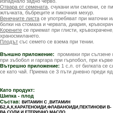
изпаднало задно черво.
Отвара от семената,
счукани или смлени, се п
жлъчката, бъбреците и пикочния мехур.
Венечните листа
се употребяват при маточни и
болки на стомаха и червата, диария, кръвохра
Корените
се приемат при глисти, кръвохрачене
храносмилането.
Плодът
със семето се взема при тении.
Външно приложение:
промивки при сълзене н
при зъбобол и гаргара при гърлобол, при кърве
Вътрешно приложение:
1 с.л. от билката се 
се като чай. Приема се 3 пъти дневно преди яд
Като продукт:
Шипка - плод
Състав:
ВИТАМИН С ,ВИТАМИН
Б2,А,К,КАРАТЕНОИДИ,ФЛАВАНОИДИ,ПЕКТИНОВИ В-
ВА,СОЛИ И ЕТЕРИЧНО МАСЛО