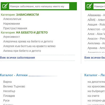
Категория:
ЗАВИСИМОСТИ
Айважива - Al
Алкохолизъм
АЙИЕ - Artemi
Наркомании
Акация - Rob
Пристрастявания
Алкостоп - с
Категория:
НА БЕБЕТО И ДЕТЕТО
Алое - Aloe 
Агресивност
Анасон - Pim
Алергична хрема на бебето и детето
Ангелика - An
Алергия към белтъка на кравето мляко
Арника - Arn
Ангина при бебето и детето
Ароматна кал
Анемия при бебето и детето
Арония - So
Виж всички заболявания
Виж всички би
Апетит - пълни деца
Бабини зъби -
Аромотерапия и децата
Билки за ба
Безапетитие при бебето и детето
Блатен аир -
Бронхиална астма при бебето и детето
Каталог - Аптеки
Каталог - Л
Блатен тъжни
Бронхит и пневмония при деца
Блян
Варна
на дихателни
Варицела
Бобови шушул
Велико Търново
на храносми
Висока температура на бебето и детето
Божур - Paeo
Несебър
на бъбрецит
Възпаление на ушите на бебето и детето
Борови връхче
Пловдив
на очите
Глисти
Босилек - Oc
Русе
на опорно-д
Грижа за пъпа на новороденото
Брей - Tamu