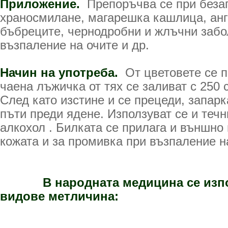
Приложение.
Препоръчва се при беза
храносмилане, магарешка кашлица, анг
бъбреците, чернодробни и жлъчни забо
възпаление на очите и др.
Начин на употреба.
От цветовете се п
чаена лъжичка от тях се заливат с 250 
След като изстине и се прецеди, запарк
пъти преди ядене. Използуват се и течн
алкохол . Билката се прилага и външно
кожата и за промивка при възпаление н
В народната медицина се изпо
видове метличина: