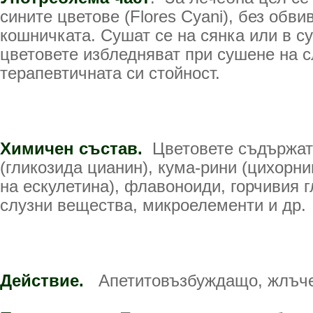
сините цветове (Flores Cyani), без обви
кошничката. Сушат се на сянка или в с
цветовете избледняват при сушене на с
терапевтичната си стойност.
Химичен състав.
Цветовете съдържат
(гликозида цианин), кума-рини (цихорни
на ескулетина), флавоноиди, горчивия 
слузни вещества, микроелементи и др.
Действие.
Апетитовъзбуждащо, жлъчег