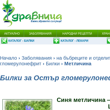
АКТУАЛНО
ЗАБОЛЯВАНИЯ
НАРОДНИ РЕЦЕПТИ
ХРАН
КАТАЛОГ - БИЛКИ
КАТАЛОГ - ЛЕКАРИ
Начало
›
Заболявания
›
на бъбреците и отдели
гломерулонефрит
›
Билки
› Метличина
Билки за Остър гломерулон
Синя метличина —