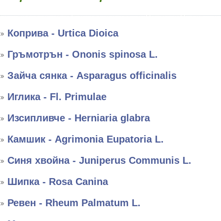
Коприва - Urtica Dioica
Гръмотрън - Ononis spinosa L.
Зайча сянка - Asparagus officinalis
Иглика - Fl. Primulae
Изсипливче - Herniaria glabra
Камшик - Agrimonia Eupatoria L.
Синя хвойна - Juniperus Communis L.
Шипка - Rosa Canina
Ревен - Rheum Palmatum L.