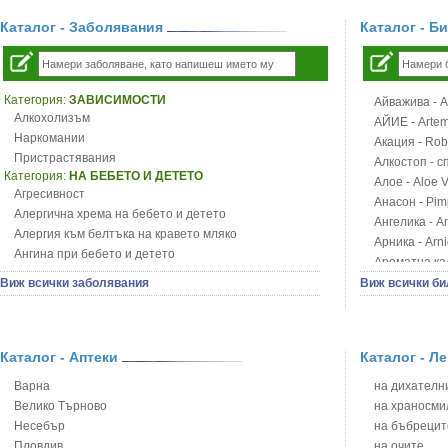
Каталог - Заболявания
Каталог - Б
Категория:
ЗАВИСИМОСТИ
Айважива - Al
Алкохолизъм
АЙИЕ - Artemi
Наркомании
Акация - Rob
Пристрастявания
Алкостоп - с
Категория:
НА БЕБЕТО И ДЕТЕТО
Алое - Aloe 
Агресивност
Анасон - Pim
Алергична хрема на бебето и детето
Ангелика - An
Алергия към белтъка на кравето мляко
Арника - Arn
Ангина при бебето и детето
Ароматна кал
Анемия при бебето и детето
Арония - So
Виж всички заболявания
Виж всички би
Апетит - пълни деца
Бабини зъби -
Аромотерапия и децата
Билки за ба
Безапетитие при бебето и детето
Блатен аир -
Бронхиална астма при бебето и детето
Каталог - Аптеки
Каталог - Л
Блатен тъжни
Бронхит и пневмония при деца
Блян
Варна
на дихателни
Варицела
Бобови шушул
Велико Търново
на храносми
Висока температура на бебето и детето
Божур - Paeo
Несебър
на бъбрецит
Възпаление на ушите на бебето и детето
Борови връхче
Пловдив
на очите