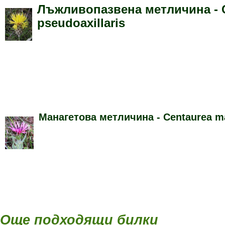
Лъжливопазвена метличина
- 
pseudoaxillaris
Манагетова метличина
- Centaurea m
Още подходящи билки