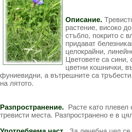
Описание.
Тревист
растение, високо до
стъбло, покрито с в
придават белезникав
целокрайни, линейн
Цветовете са сини,
цветни кошнички, в
фуниевидни, а вътрешните са тръбести
на лятото.
Разпространение.
Расте като плевел 
тревисти места. Разпространено е в ця
Употребяема част
. За лечебна цел се