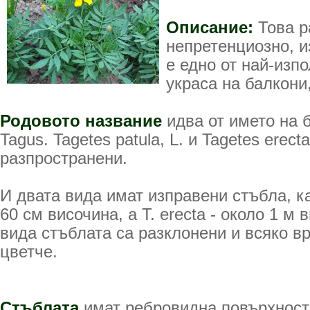
Описание:
Това р
непретенциозно, 
е едно от най-изпо
украса на балкони
Родовото название
идва от името на 
Tagus. Tagetes patula, L. и Tagetes erecta
разпространени.
И двата вида имат изправени стъбла, кат
60 см височина, а T. erecta - около 1 м 
вида стъблата са разклонени и всяко в
цветче.
Стъблата
имат ребровидна повърхност 