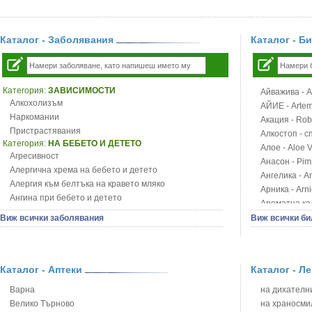
Каталог - Заболявания
Каталог - Б
Категория:
ЗАВИСИМОСТИ
Айважива - Al
Алкохолизъм
АЙИЕ - Artemi
Наркомании
Акация - Rob
Пристрастявания
Алкостоп - с
Категория:
НА БЕБЕТО И ДЕТЕТО
Алое - Aloe 
Агресивност
Анасон - Pim
Алергична хрема на бебето и детето
Ангелика - An
Алергия към белтъка на кравето мляко
Арника - Arn
Ангина при бебето и детето
Ароматна кал
Анемия при бебето и детето
Арония - So
Виж всички заболявания
Виж всички би
Апетит - пълни деца
Бабини зъби -
Аромотерапия и децата
Билки за ба
Безапетитие при бебето и детето
Блатен аир -
Бронхиална астма при бебето и детето
Каталог - Аптеки
Каталог - Л
Блатен тъжни
Бронхит и пневмония при деца
Блян
Варна
на дихателни
Варицела
Бобови шушул
Велико Търново
на храносми
Висока температура на бебето и детето