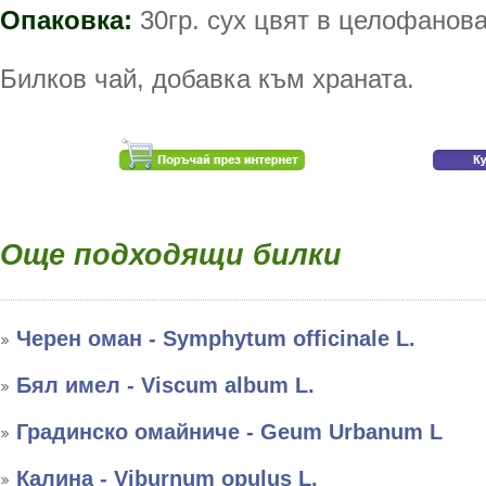
Опаковка:
30гр. сух цвят в целофанова
Билков чай, добавка към храната.
Още подходящи билки
Черен оман - Symphytum officinale L.
Бял имел - Viscum album L.
Градинско омайниче - Geum Urbanum L
Калина - Viburnum opulus L.