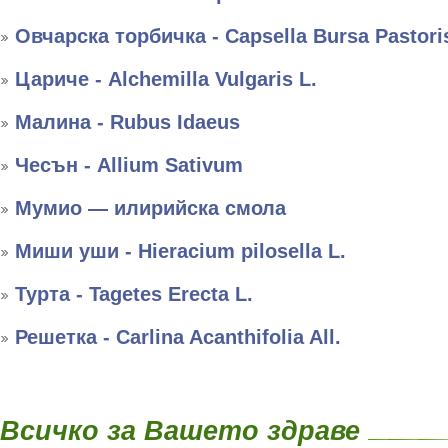
Овчарска торбичка - Capsella Bursa Pastori
Цариче - Alchemilla Vulgaris L.
Малина - Rubus Idaeus
Чесън - Allium Sativum
Мумио — илирийска смола
Миши уши - Hieracium pilosella L.
Турта - Tagetes Erecta L.
Решетка - Carlina Acanthifolia All.
Всичко за Вашето здраве