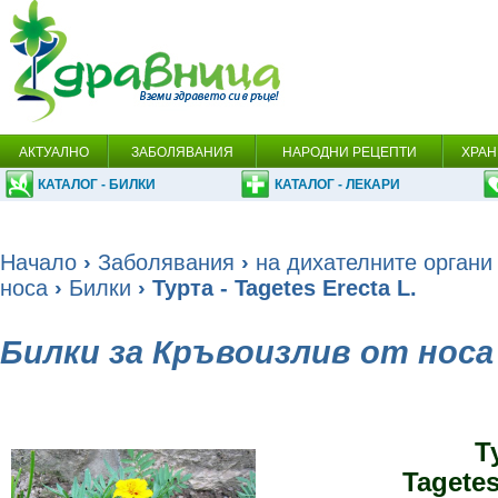
АКТУАЛНО
ЗАБОЛЯВАНИЯ
НАРОДНИ РЕЦЕПТИ
ХРАН
КАТАЛОГ - БИЛКИ
КАТАЛОГ - ЛЕКАРИ
Начало
›
Заболявания
›
на дихателните органи
носа
›
Билки
› Турта - Tagetes Erecta L.
Билки за Кръвоизлив от носа
Т
Tagetes