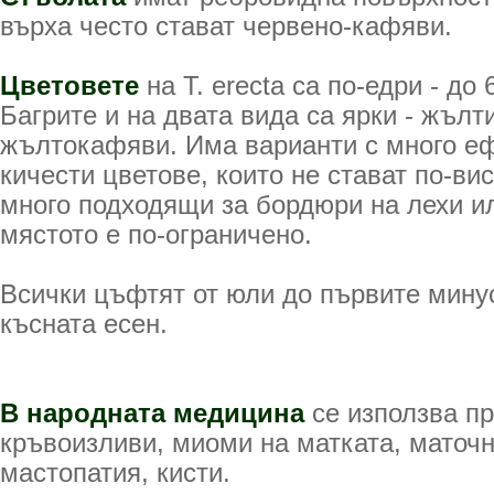
върха често стават червено-кафяви.
Цветовете
на T. erecta са по-едри - до
Багрите и на двата вида са ярки - жълт
жълтокафяви. Има варианти с много е
кичести цветове, които не стават по-вис
много подходящи за бордюри на лехи ил
мястото е по-ограничено.
Всички цъфтят от юли до първите мину
късната есен.
В народната медицина
се използва п
кръвоизливи, миоми на матката, маточ
мастопатия, кисти.