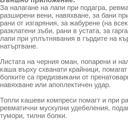
Външно приложение:
За налагане на лапи при подагра, ревма
разширени вени, навяхване, за бани пр
рани от изгаряния, за жабурене (на всек
разклатени зъби, рани в устата, за гарг
лапи при уплътнявания в гърдите на къ
натъртване.
Листата на черния оман, попарени и на
каша върху схванати крайници, помагат
болките са предизвикани от пренатовар
навяхване или апоплектичен удар.
Топли кашеви компреси помагт и при р
ревматични мускулни удебеления, пода
тумори, тилни болки.