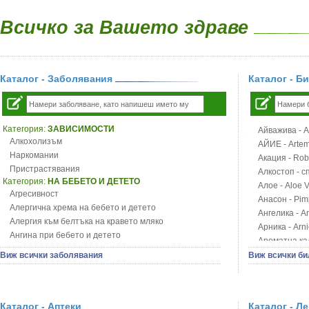
Всичко за Вашето здраве
Каталог - Заболявания
Каталог - Б
Категория:
ЗАВИСИМОСТИ
Айважива - Al
Алкохолизъм
АЙИЕ - Artemi
Наркомании
Акация - Rob
Пристрастявания
Алкостоп - с
Категория:
НА БЕБЕТО И ДЕТЕТО
Алое - Aloe 
Агресивност
Анасон - Pim
Алергична хрема на бебето и детето
Ангелика - An
Алергия към белтъка на кравето мляко
Арника - Arn
Ангина при бебето и детето
Ароматна кал
Анемия при бебето и детето
Арония - So
Виж всички заболявания
Виж всички би
Апетит - пълни деца
Бабини зъби -
Аромотерапия и децата
Билки за ба
Безапетитие при бебето и детето
Блатен аир -
Бронхиална астма при бебето и детето
Каталог - Аптеки
Каталог - Л