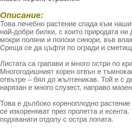
Описание:
Това лечебно растение спада към наши
най-добри билки, с които природата ни 
мокри поляни и полски синори, във вла
Среща се да цъфти по огради и сметища
Листата са грапави и много остри по кр
Многогодишният корен отвън е тъмнока
отвътре – бял до жълтеникав. Той е с д
нарязан е много слузест, направо мазен
Това е дълбоко кореноплодно растение 
се изкореняват през пролетта и есента.
подхванати отдолу с остра лопата.