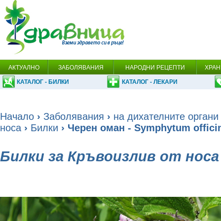
АКТУАЛНО
ЗАБОЛЯВАНИЯ
НАРОДНИ РЕЦЕПТИ
ХРАН
КАТАЛОГ - БИЛКИ
КАТАЛОГ - ЛЕКАРИ
Начало
›
Заболявания
›
на дихателните органи
носа
›
Билки
› Черен оман - Symphytum officin
Билки за Кръвоизлив от носа