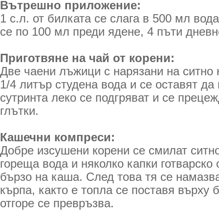
Вътрешно приложение:
1 с.л. от билката се слага в 500 мл вод
се по 100 мл преди ядене, 4 пъти дневн
Приготвяне на чай от корени:
Две чаени лъжици с нарязани на ситно 
1/4 литър студена вода и се оставят да
сутринта леко се подгряват и се прецеж
глътки.
Кашечни компреси:
Добре изсушени корени се смилат ситно
гореща вода и няколко капки готварско 
бързо на каша. След това тя се намазв
кърпа, както е топла се поставя върху 
отгоре се превръзва.