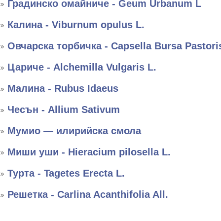
Градинско омайниче - Geum Urbanum L
Калина - Viburnum opulus L.
Овчарска торбичка - Capsella Bursa Pastori
Цариче - Alchemilla Vulgaris L.
Малина - Rubus Idaeus
Чесън - Allium Sativum
Мумио — илирийска смола
Миши уши - Hieracium pilosella L.
Турта - Tagetes Erecta L.
Решетка - Carlina Acanthifolia All.