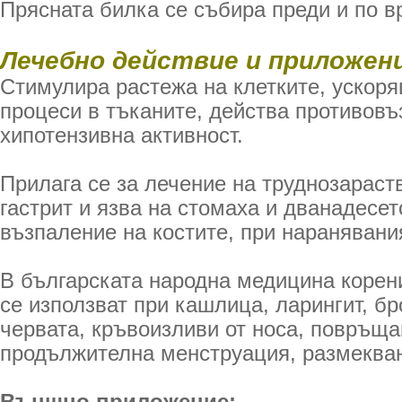
Прясната билка се събира преди и по в
Лечебно действие и приложени
Стимулира растежа на клетките, ускоря
процеси в тъканите, действа противовъ
хипотензивна активност.
Прилага се за лечение на труднозараст
гастрит и язва на стомаха и дванадесе
възпаление на костите, при наранявани
В българската народна медицина корен
се използват при кашлица, ларингит, бр
червата, кръвоизливи от носа, повръща
продължителна менструация, размекване