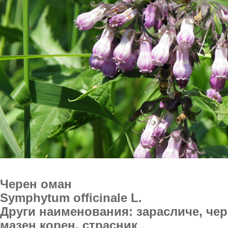
Черен оман
Symphytum officinale L.
Други наименования: зарасличе, чер
мазен корен, страсник