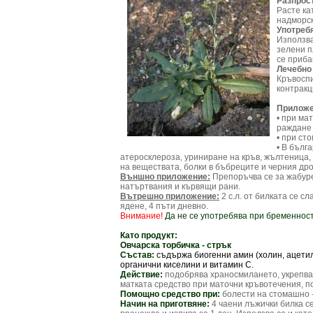
Разпрос
Расте ка
надморск
Употреб
Използва
зелени п
се приба
Лечебно
Кръвосп
контракц
Приложе
• при ма
раждане
• при ст
• В бълг
атеросклероза, уриниране на кръв, жълтеница, 
на веществата, болки в бъбреците и черния дро
Външно приложение:
Препоръчва се за жабуре
натъртвания и кървящи рани.
Вътрешно приложение:
2 с.л. от билката се с
ядене, 4 пъти дневно.
Внимание!
Да не се употребява при бременност
Като продукт:
Овчарска торбичка - стрък
Състав:
съдържа биогенни амин (холин, ацетил
органични киселини и витамин С.
Действие:
подобрява храносмилането, укрепва
матката средство при маточни кръвотечения, п
Помощно средство при:
болести на стомашно -
Начин на приготвяне:
4 чаени лъжички билка се