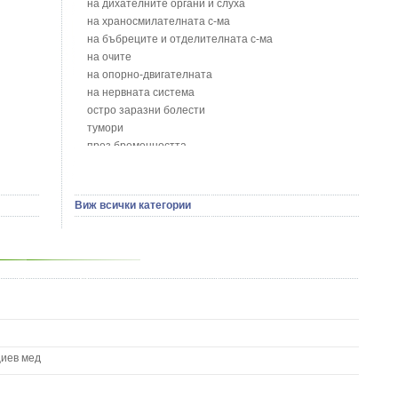
на дихателните органи и слуха
Блян
на храносмилателната с-ма
Бобови шушулки - Phaseolus Vulgaris L.
на бъбреците и отделителната с-ма
Божур - Paeonia Decora
на очите
Борови връхчета - Pinus sylvestris
на опорно-двигателната
Босилек - Ocimum Basillicum
на нервната система
Брей - Tamus Communis
остро заразни болести
Брош - Rubia tinctorum L.
тумори
Бръшлян - Hedera helix L.
през бременността
Бряст - Ulmus
на сърцето и кръвоносните съдове
Бушменски отровен храст - Acokanthera oppositifolia
на устната кухина
Бял имел - Viscum album L.
сексуални проблеми
Виж всички категории
Бял оман - Inula Helenium L.
на половите органи
Бял Равнец - Achillea Millefolium L.
зависимости
Бял трън - Silybum Marianum L.
на жлезите с вътрешна секреция
Бяла бреза - Betula pendula
паразитни болести
Бяла върба - Salix Аlba
на бебето и детето
Великденче - Veronica
на кожата и венерически
Ветрогон - Eryngium Campestre
други
Вечнозелен кипарис
Вишна - Prunus cerasus L.
циев мед
Водна детелина - Menyanthes trifoliata L.
Водно Пипериче - Polygonum Hydropiper L.