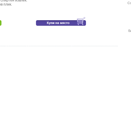
 спиртен извлек.
Со
в плик.
Б