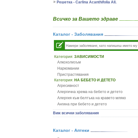
Решетка - Carlina Acanthifolia All.
Всичко за Вашето здраве
Каталог - Заболявания
Категория:
ЗАВИСИМОСТИ
Алкохолизъм
Наркомании
Пристрастявания
Категория:
НА БЕБЕТО И ДЕТЕТО
Агресивност
Алергична хрема на бебето и детето
Алергия към белтъка на кравето мляко
Ангина при бебето и детето
Анемия при бебето и детето
Виж всички заболявания
Апетит - пълни деца
Аромотерапия и децата
Безапетитие при бебето и детето
Каталог - Аптеки
Бронхиална астма при бебето и детето