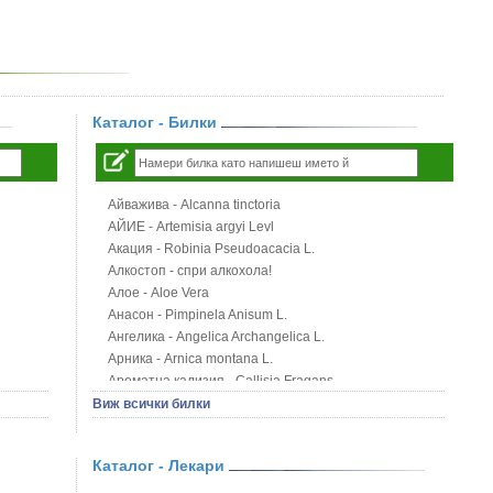
Каталог - Билки
Айважива - Alcanna tinctoria
АЙИЕ - Artemisia argyi Levl
Акация - Robinia Pseudoacacia L.
Алкостоп - спри алкохола!
Алое - Aloe Vera
Анасон - Pimpinela Anisum L.
Ангелика - Angelica Archangelica L.
Арника - Arnica montana L.
Ароматна кализия - Callisia Fragans
Арония - Sorbus melanocorpa
Виж всички билки
Бабини зъби - Tribulus terrestris
Билки за бани при хемороиди
Каталог - Лекари
Блатен аир - Acorus calamus L.
Блатен тъжник - Spirea ulmaria L.