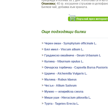
прецежда и изпива за 1 ден. Използва се и като
Опаковка:
40 гр. изсушени стръкове в
целофано
Билков чай, добавка към храната.
Още подходящи билки
Черен оман - Symphytum officinale L.
Бял имел - Viscum album L.
Градинско омайниче - Geum Urbanum L
Калина - Viburnum opulus L.
Овчарска торбичка - Capsella Bursa Pastoris
Цариче - Alchemilla Vulgaris L.
Малина - Rubus Idaeus
Чесън - Allium Sativum
Мумио — илирийска смола
Миши уши - Hieracium pilosella L.
Турта - Tagetes Erecta L.