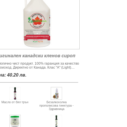
игинален канадски кленов сироп
логично чист продукт. 100% гаранция за качество
оизход. Директно от Канада. Клас "А" (Light)....
а: 40.20 лв.
Масло от бял трън
Безалкохолна
прополисова тинктура -
Здравница