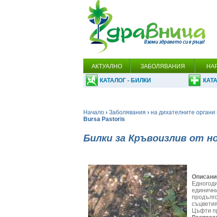
АКТУАЛНО
ЗАБОЛЯВАНИЯ
НА
КАТАЛОГ - БИЛКИ
КАТА
Начало
›
Заболявания
›
на дихателните органи 
Bursa Pastoris
Билки за Кръвоизлив от н
Описани
Едногоди
единични
продълго
съцветия
Цъфти пр