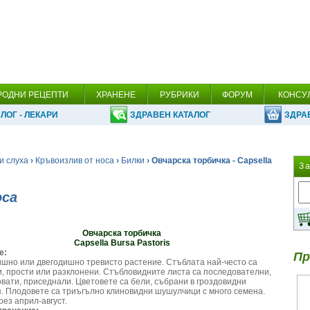
РОДНИ РЕЦЕПТИ
ХРАНЕНЕ
РУБРИКИ
ФОРУМ
КОНСУ
ЛОГ - ЛЕКАРИ
ЗДРАВЕН КАТАЛОГ
ЗДРА
и слуха
›
Кръвоизлив от носа
›
Билки
› Овчарска торбичка - Capsella
З
оса
Овчарска торбичка
Capsella Bursa Pastoris
е:
Пр
шно или двегодишно тревисто растение. Стъблата най-често са
, прости или разклонени. Стъбловидните листа са последователни,
вати, приседнали. Цветовете са бели, събрани в гроздовидни
. Плодовете са триъгълно клиновидни шушулчици с много семена.
ез април-август.