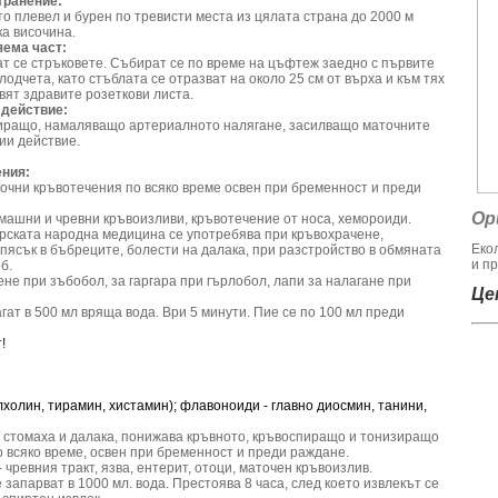
транение:
то плевел и бурен по тревисти места из цялата страна до 2000 м
а височина.
яема част:
т се стръковете. Събират се по време на цъфтеж заедно с първите
лодчета, като стъблата се отразват на около 25 см от върха и към тях
вят здравите розеткови листа.
 действие:
иращо, намаляващо артериалното налягане, засилващо маточните
ии действие.
ния:
точни кръвотечения по всяко време освен при бременност и преди
Ор
омашни и чревни кръвоизливи, кръвотечение от носа, хемороиди.
арската народна медицина се употребява при кръвохрачене,
Еко
пясък в бъбреците, болести на далака, при разстройство в обмяната
и пр
б.
не при зъбобол, за гаргара при гърлобол, лапи за налагане при
Цен
лагат в 500 мл вряща вода. Ври 5 минути. Пие се по 100 мл преди
!
холин, тирамин, хистамин); флавоноиди - главно диосмин, танини,
 стомаха и далака, понижава кръвното, кръвоспиращо и тонизиращо
о всяко време, освен при бременност и преди раждане.
 чревния тракт, язва, ентерит, отоци, маточен кръвоизлив.
 запарват в 1000 мл. вода. Престоява 8 часа, след което извлекът се