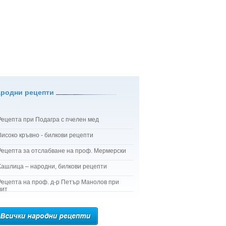
ародни рецепти
Рецепта при Подагра с пчелен мед
Високо кръвно - билкови рецепти
Рецепта за отслабване на проф. Мермерски
Кашлица – народни, билкови рецепти
Рецепта на проф. д-р Петър Манолов при
лит