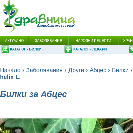
АКТУАЛНО
ЗАБОЛЯВАНИЯ
НАРОДНИ РЕЦЕПТИ
ХРАН
КАТАЛОГ - БИЛКИ
КАТАЛОГ - ЛЕКАРИ
Начало
›
Заболявания
›
Други
›
Абцес
›
Билки
›
helix L.
Билки за Абцес