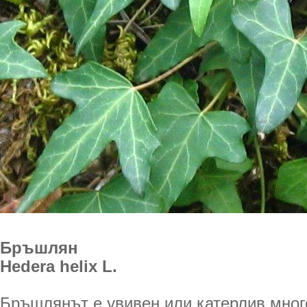
Бръшлян
Hedera helix L.
Бръшлянът е увивен или катерлив мног