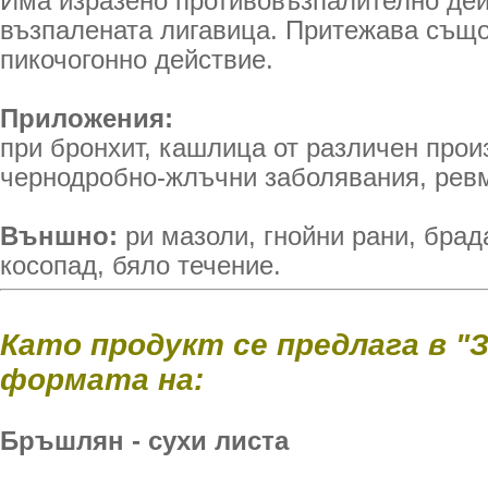
Има изразено противовъзпалително дей
възпалената лигавица. Притежава също
пикочогонно действие.
Приложения:
при бронхит, кашлица от различен прои
чернодробно-жлъчни заболявания, ревм
Външно:
ри мазоли, гнойни рани, брад
косопад, бяло течение.
Като продукт се предлага в "
формата на:
Бръшлян - сухи листа