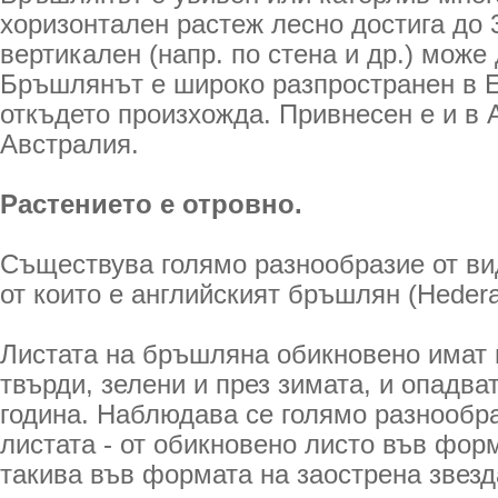
хоризонтален растеж лесно достига до 
вертикален (напр. по стена и др.) може 
Бръшлянът е широко разпространен в Е
откъдето произхожда. Привнесен е и в 
Австралия.
Растението е отровно.
Съществува голямо разнообразие от ви
от които е английският бръшлян (Hedera 
Листата на бръшляна обикновено имат п
твърди, зелени и през зимата, и опадва
година. Наблюдава се голямо разнообр
листата - от обикновено листо във фор
такива във формата на заострена звезд