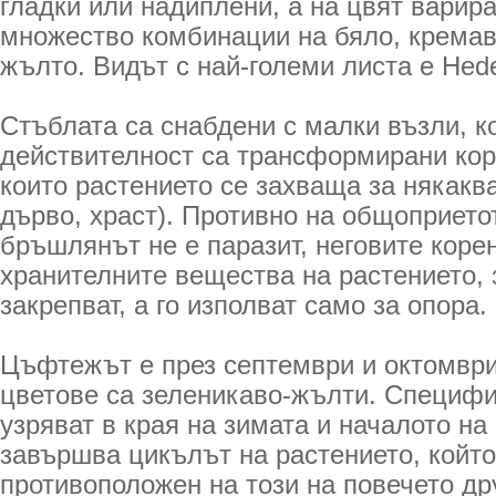
гладки или надиплени, а на цвят варира
множество комбинации на бяло, кремаво
жълто. Видът с най-големи листа е Hede
Стъблата са снабдени с малки възли, к
действителност са трансформирани кор
които растението се захваща за някаква
дърво, храст). Противно на общоприето
бръшлянът не е паразит, неговите коре
хранителните вещества на растението, 
закрепват, а го изполват само за опора.
Цъфтежът е през септември и октомври
цветове са зеленикаво-жълти. Специф
узряват в края на зимата и началото на 
завършва цикълът на растението, койт
противоположен на този на повечето др