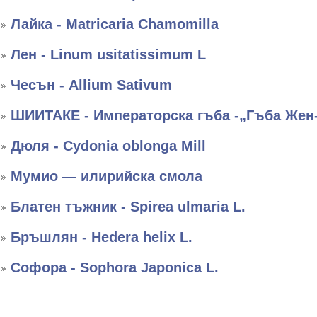
Лайка - Matricaria Chamomilla
Лен - Linum usitatissimum L
Чесън - Allium Sativum
ШИИТАКЕ - Императорска гъба -„Гъба Жен
Дюля - Cydonia oblonga Mill
Мумио — илирийска смола
Блатен тъжник - Spirea ulmaria L.
Бръшлян - Hedera helix L.
Софора - Sophora Japonica L.