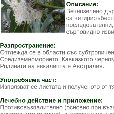
Описание:
Вечнозелено дър
са четириръбест
последователни,
сърповидно изви
Разпространение:
Отглежда се в области със субтропичен
Средиземноморието, Кавказкото черно
Родината на евкалипта е Австралия.
Употребяема част:
Използват се листата и полученото от т
Лечебно действие и приложение:
Противовъзпалително (основно при въз