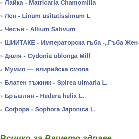
Лайка - Matricaria Chamomilla
Лен - Linum usitatissimum L
Чесън - Allium Sativum
ШИИТАКЕ - Императорска гъба -„Гъба Жен
Дюля - Cydonia oblonga Mill
Мумио — илирийска смола
Блатен тъжник - Spirea ulmaria L.
Бръшлян - Hedera helix L.
Софора - Sophora Japonica L.
Всичко за Вашето здраве