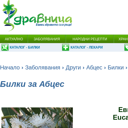
АКТУАЛНО
ЗАБОЛЯВАНИЯ
НАРОДНИ РЕЦЕПТИ
ХРАН
КАТАЛОГ - БИЛКИ
КАТАЛОГ - ЛЕКАРИ
Начало
›
Заболявания
›
Други
›
Абцес
›
Билки
›
Билки за Абцес
Ев
Euca