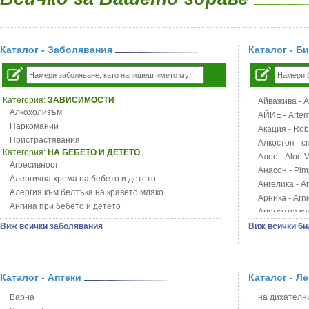
Каталог - Заболявания
Каталог - Б
Категория:
ЗАВИСИМОСТИ
Айважива - Al
Алкохолизъм
АЙИЕ - Artemi
Наркомании
Акация - Rob
Пристрастявания
Алкостоп - с
Категория:
НА БЕБЕТО И ДЕТЕТО
Алое - Aloe 
Агресивност
Анасон - Pim
Алергична хрема на бебето и детето
Ангелика - An
Алергия към белтъка на кравето мляко
Арника - Arn
Ангина при бебето и детето
Ароматна кал
Анемия при бебето и детето
Арония - So
Виж всички заболявания
Виж всички би
Апетит - пълни деца
Бабини зъби -
Аромотерапия и децата
Билки за ба
Безапетитие при бебето и детето
Блатен аир -
Бронхиална астма при бебето и детето
Каталог - Аптеки
Каталог - Л
Блатен тъжни
Бронхит и пневмония при деца
Блян
Варна
на дихателни
Варицела
Бобови шушул