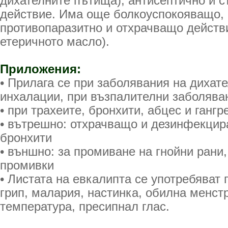
дихателните пътища), антисептично и 
действие. Има още болкоуспокояващо, 
противопаразитно и отхрачващо действ
етеричното масло).
Приложения:
• Прилага се при заболявания на дихат
инхалации, при възпалителни заболява
• при трахеите, бронхити, абцес и ганг
• вътрешно: отхрачващо и дезинфекцир
бронхити
• външно: за промиване на гнойни рани
промивки
• Листата на евкалипта се употребяват 
грип, малария, настинка, обилна менст
температура, пресипнал глас.