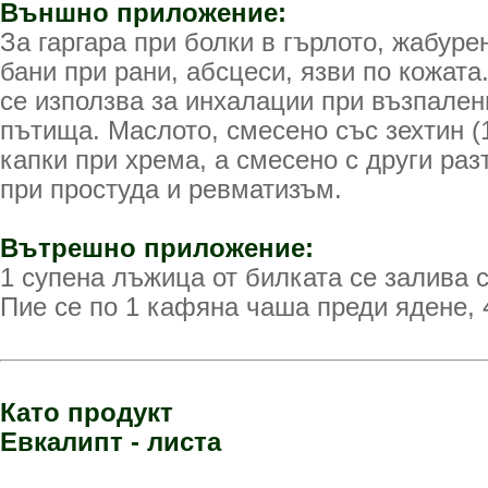
Външно приложение:
За гаргара при болки в гърлото, жабуре
бани при рани, абсцеси, язви по кожата
се използва за инхалации при възпален
пътища. Маслото, смесено със зехтин (
капки при хрема, а смесено с други раз
при простуда и ревматизъм.
Вътрешно приложение:
1 супена лъжица от билката се залива с
Пие се по 1 кафяна чаша преди ядене, 
Като продукт
Евкалипт - листа