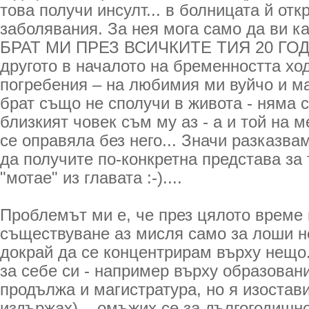
това получи инсулт... в болницата й отк
заболявания. За нея мога само да ви к
БРАТ МИ ПРЕЗ ВСИЧКИТЕ ТИЯ 20 ГОДИ
другото в началото на бременността хо
погребения – на любимия ми вуйчо и ма
брат също не сполучи в живота - няма с
близкият човек съм му аз - а и той на м
се оправяла без него... Значи разказвам
да получите по-конкретна представа за 
"мотае" из главата :-)....
Проблемът ми е, че през цялото време
съществуване аз мисля само за лоши н
докрай да се концентрирам върху нещо.
за себе си - например върху образовани
продължа и магистратура, но я изостави
издържах)... омъжих се за дългогодишно