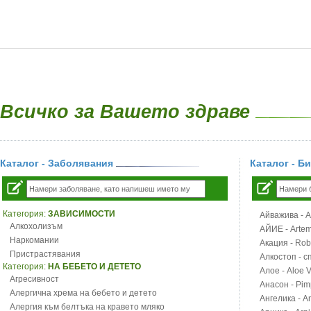
Всичко за Вашето здраве
Каталог - Заболявания
Каталог - Б
Категория:
ЗАВИСИМОСТИ
Айважива - Al
Алкохолизъм
АЙИЕ - Artemi
Наркомании
Акация - Rob
Пристрастявания
Алкостоп - с
Категория:
НА БЕБЕТО И ДЕТЕТО
Алое - Aloe 
Агресивност
Анасон - Pim
Алергична хрема на бебето и детето
Ангелика - An
Алергия към белтъка на кравето мляко