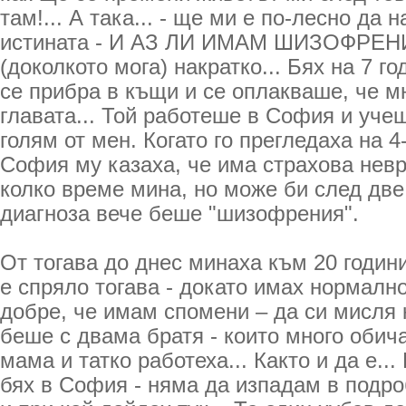
там!... А така... - ще ми е по-лесно да 
истината - И АЗ ЛИ ИМАМ ШИЗОФРЕНИЯ
(доколкото мога) накратко... Бях на 7 го
се прибра в къщи и се оплакваше, че мн
главата... Той работеше в София и учеш
голям от мен. Когато го прегледаха на 4
София му казаха, че има страхова невр
колко време мина, но може би след две 
диагноза вече беше "шизофрения".
От тогава до днес минаха към 20 години
е спряло тогава - докато имах нормално
добре, че имам спомени – да си мисля 
беше с двама братя - които много обича
мама и татко работеха... Както и да е...
бях в София - няма да изпадам в подро