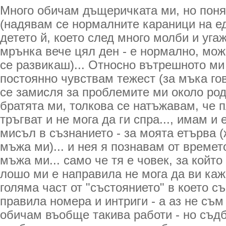
Много обичам дъщеричката ми, но поня
(надявам се нормалните караници на е
детето й, което след много молби и уга
мрънка вече цял ден - е нормално, мож
се развикаш)... Относно вътрешното ми
постоянно чувствам тежест (за мъка гов
се замисля за проблемите ми около род
братята ми, толкова се натъжавам, че п
тръгват и не мога да ги спра..., имам и
мисъл в съзнанието - за моята етърва (
мъжа ми)... и нея я познавам от времет
мъжа ми... само че тя е човек, за който
лошо ми е направила не мога да ви каж
голяма част от "състоянието" в което съ
правила номера и интриги - а аз не съм
обичам въобще такива работи - но съдб