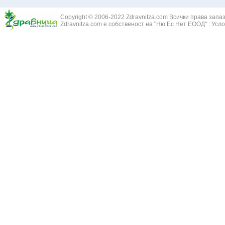
Болки в ушите
Змийски лапа
Бронхиектазии - разширение на бронхите
Copyright © 2006-2022 Zdravnitza.com Всички права запа
Змийско мляк
Бронхиолит
Zdravnitza.com е собственост на "Ню Ес Нет ЕООД" :
Усло
Зърнастец -
Бронхит
Иглика - Fl. 
Бронхопневмония
Изсипливче -
Възпаление на тъпанчето
Исиот - Zingib
Възпалено гърло
Исландски ли
Задавяне с чуждо тяло
Исоп - Hyssop
Кашлица
Калина - Vib
Кръвоизлив от носа
Калоферче -
Ларингит
Каменоломка 
Мениеров синдром
Камшик - Agr
Моноцитна ангина
Карамфил - E
Плеврит
Кафяво морск
Саркоидоза
Кисел трън - 
Сенна хрема
Клинавче /орл
Синуит
Коило - Stipa
Сърбеж в ушите
Комунига - Me
Трахеит
Коноп - Canna
Туберкулоза
Конски кесте
Фарингит
Копитник - A
Хрема
Коприва - Urt
Категория:
НА ЖЛЕЗИТЕ С ВЪТРЕШНА СЕКРЕЦИЯ