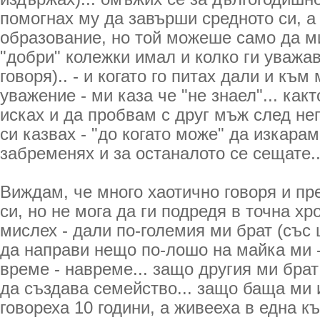
помогнах му да завърши средното си, а
образование, но той можеше само да ми
"добри" колежки имал и колко ги уважав
говоря).. - и когато го питах дали и към
уважение - ми каза че "не знаел"... както
исках и да пробвам с друг мъж след нег
си казвах - "до когато може" да изкараме
забременях и за останалото се сещате..
Виждам, че много хаотично говоря и п
си, но не мога да ги подредя в точна хр
мислех - дали по-големия ми брат (със
да направи нещо по-лошо на майка ми -
време - навреме... защо другия ми брат
да създава семейство... защо баща ми 
говореха 10 години, а живееха в една 