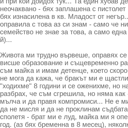
и при кой дойдох тук... Та един хубав 
неочаквано - бях заплашена с пистолет
бях изнасилена в кв. Младост от негър..
оправила с това аз си знам - само че н
семейство не знае за това, а само едн
й)...
Живота ми трудно вървеше, оправях се
висше образование и същевременно раб
съм майка и имам детенце, което скоро 
не мога да кажа, че бракът ми е щастли
"ходихме" 8 години и се оженихме, но н
разбрах, че съм сгрешила, но няма как 
мълча и да правя компромиси... Не е м
да не мисля и да не проклинам съдбата,
сполетя - брат ми е луд, майка ми я оп
год. (аз бях бременна в 8 месец), няко