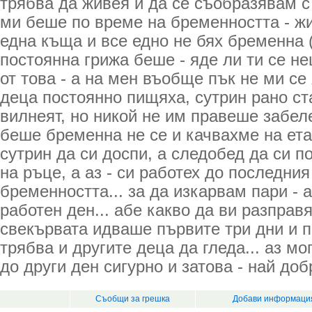
трябва да живея и да се съобразявам с 
ми беше по време на бременността - ж
една къща и все едно не бях бременна 
постоянна грижа беше - яде ли ти се не
от това - а на мен въобще пък не ми се
деца постоянно пищяха, сутрин рано ст
вилнеят, но никой не им правеше забележ
беше бременна не се и качвахме на ета
сутрин да си доспи, а следобед да си п
на ръце, а аз - си работех до последния
бременността... за да изкарвам пари - 
работен ден... абе какво да ви разправя
свекървата идваше първите три дни и п
трябва и другите деца да гледа... аз мо
до други ден сигурно и затова - най добр
Съобщи за грешка
Добави информация