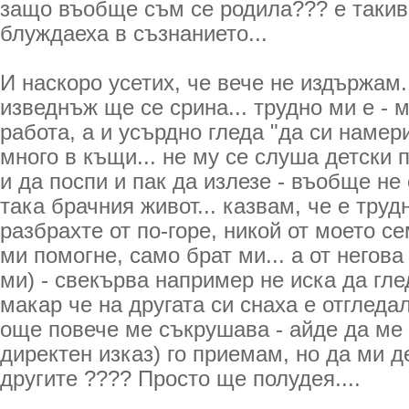
защо въобще съм се родила??? е такив
блуждаеха в съзнанието...
И наскоро усетих, че вече не издържам.
изведнъж ще се срина... трудно ми е - 
работа, а и усърдно гледа "да си намери
много в къщи... не му се слуша детски 
и да поспи и пак да излезе - въобще не
така брачния живот... казвам, че е труд
разбрахте от по-горе, никой от моето с
ми помогне, само брат ми... а от негова
ми) - свекърва например не иска да гле
макар че на другата си снаха е отгледал
още повече ме съкрушава - айде да ме 
директен изказ) го приемам, но да ми д
другите ???? Просто ще полудея....