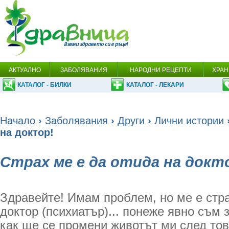
АКТУАЛНО
ЗАБОЛЯВАНИЯ
НАРОДНИ РЕЦЕПТИ
ХРАН
КАТАЛОГ - БИЛКИ
КАТАЛОГ - ЛЕКАРИ
Начало
›
Заболявания
›
Други
›
Лични истории
на доктор!
Страх ме е да отида на докт
Здравейте! Имам проблем, но ме е стра
доктор (психиатър)... понеже явно съм 
как ще се промени животът ми след тов